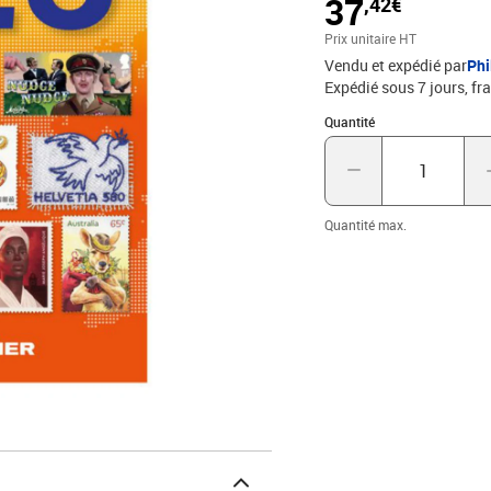
37
,42€
informés des nouveautés
tel que les animaux, la f
Prix unitaire HT
Vendu et expédié par
Phi
Expédié sous 7 jours, fra
Quantité : 1
Quantité
Quantité max.