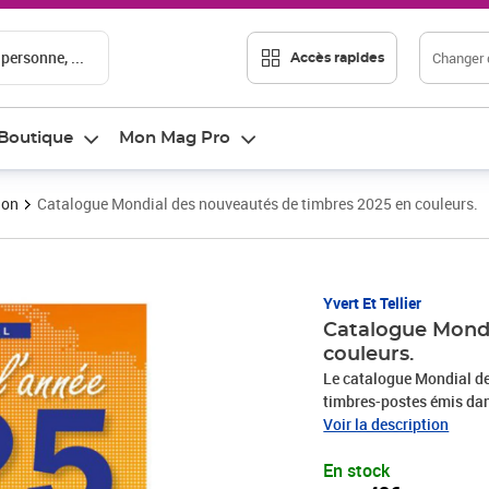
 personne, ...
Changer d
Accès rapides
Boutique
Mon Mag Pro
ion
Catalogue Mondial des nouveautés de timbres 2025 en couleurs.
Prix 37,42€
Yvert Et Tellier
Catalogue Mondi
couleurs.
Le catalogue Mondial de
timbres-postes émis dans
généralement pratiqués par les négocia
Voir la description
contrairement aux années
En stock
confirmés, ce catalogue i