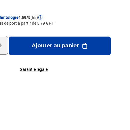
 et particulièrement ceux qui se spécialisent dans un thème
lore, la faune, les personnages célèbres...
lantologie
4.69/5
(55)
is de port à partir de 5,79 € HT
Ajouter au panier
Garantie légale