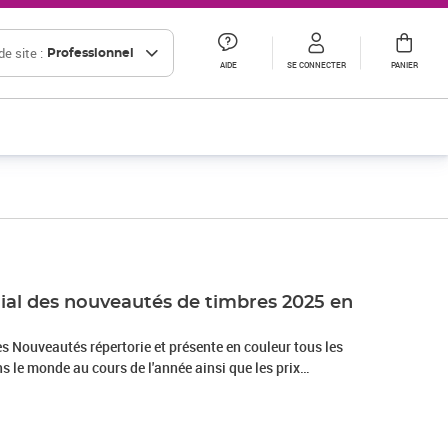
e site :
Professionnel
AIDE
SE CONNECTER
PANIER
al des nouveautés de timbres 2025 en
s Nouveautés répertorie et présente en couleur tous les
 le monde au cours de l'année ainsi que les prix
nts. Tous les timbres sont cotés
 précédentes où seule la série était cotée. Débutants ou
ntéresse tous les philatélistes qui souhaitent se tenir