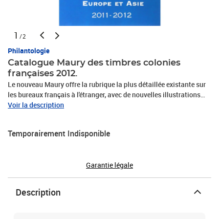
1
/2
Philantologie
Catalogue Maury des timbres colonies
françaises 2012.
Le nouveau Maury offre la rubrique la plus détaillée existante sur
les bureaux français à l'étranger, avec de nouvelles illustrations
issues des plus belles collections. Il présente des oblitérations et
Voir la description
des variétés jamais référencées à ce jour. Fiches techniques,
notices historiques, cotations sans charnière et sur lettre et toutes
Temporairement Indisponible
les rubriques habituelles : Colonies générales, Carnets, Millésimes,
etc.
Garantie légale
Description