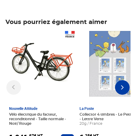
Vous pourriez également aimer
Prix 1 241,67€ HT
Prix 6,25€ HT
Nouvelle Attitude
La Poste
Vélo électrique du facteur,
Collector 4 timbres - Le Petit P
reconditionné - Taille normale -
- Lettre Verte
Noir/ Rouge
20g / France
,67€ HT
,25€ HT
Ajouter au panier