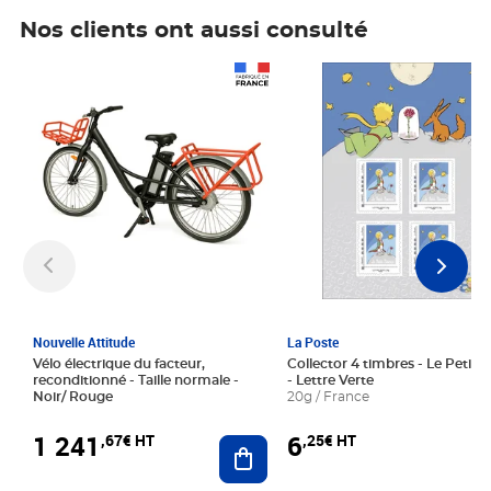
Nos clients ont aussi consulté
Prix 1 241,67€ HT
Prix 6,25€ HT
Nouvelle Attitude
La Poste
Vélo électrique du facteur,
Collector 4 timbres - Le Petit P
reconditionné - Taille normale -
- Lettre Verte
Noir/ Rouge
20g / France
1 241
6
,67€ HT
,25€ HT
Ajouter au panier