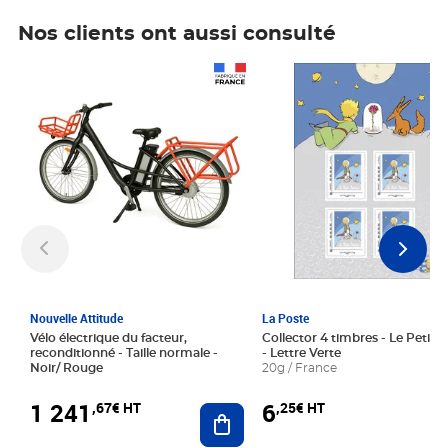
Nos clients ont aussi consulté
Prix 1 241,67€ HT
Prix 6,25€ HT
Nouvelle Attitude
La Poste
Vélo électrique du facteur,
Collector 4 timbres - Le Petit P
reconditionné - Taille normale -
- Lettre Verte
Noir/ Rouge
20g / France
1 241
6
,67€ HT
,25€ HT
Ajouter au panier