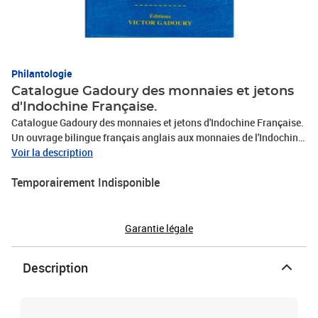
Philantologie
Catalogue Gadoury des monnaies et jetons
d'Indochine Française.
Catalogue Gadoury des monnaies et jetons d'Indochine Française.
Un ouvrage bilingue français anglais aux monnaies de l'Indochine
Française, répertoriant les dernières découvertes. Près de 800
Voir la description
monnaies répertoriées, plus de 700 illustrations. Éditions Victor
Temporairement Indisponible
Gadoury, 2014. Format : 15 x 21 cm. 168 pages en couleur.
Garantie légale
Description