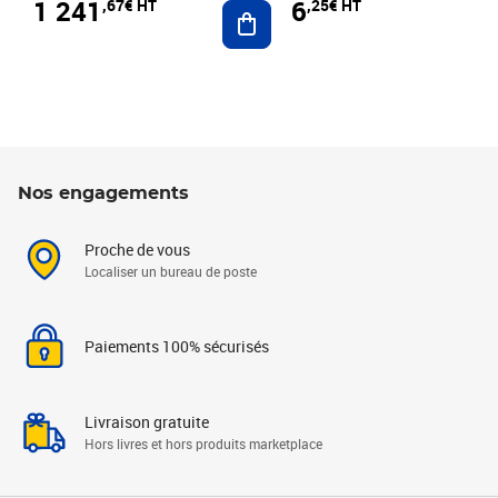
1 241
6
,67€ HT
,25€ HT
Ajouter au panier
Nos engagements
Proche de vous
Localiser un bureau de poste
Paiements 100% sécurisés
Livraison gratuite
Hors livres et hors produits marketplace