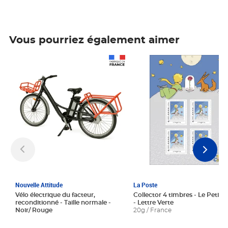
Vous pourriez également aimer
Prix 1 241,67€ HT
Prix 6,25€ HT
Nouvelle Attitude
La Poste
Vélo électrique du facteur,
Collector 4 timbres - Le Petit P
reconditionné - Taille normale -
- Lettre Verte
Noir/ Rouge
20g / France