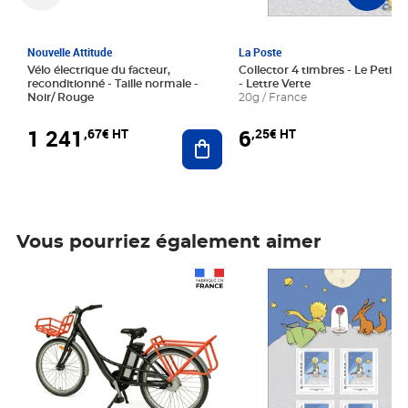
Nouvelle Attitude
La Poste
Vélo électrique du facteur,
Collector 4 timbres - Le Petit P
reconditionné - Taille normale -
- Lettre Verte
Noir/ Rouge
20g / France
1 241
6
,67€ HT
,25€ HT
Ajouter au panier
Vous pourriez également aimer
Prix 1 241,67€ HT
Prix 6,25€ HT