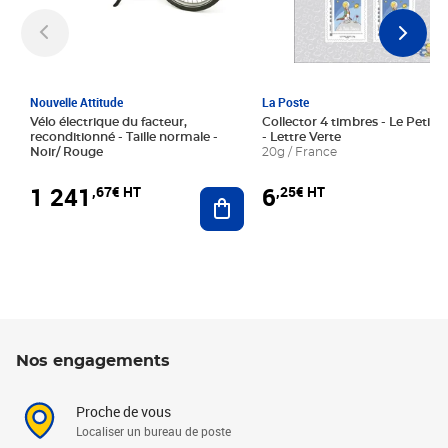
Nouvelle Attitude
La Poste
Vélo électrique du facteur,
Collector 4 timbres - Le Petit P
reconditionné - Taille normale -
- Lettre Verte
Noir/ Rouge
20g / France
1 241
6
,67€ HT
,25€ HT
Ajouter au panier
Nos engagements
Proche de vous
Localiser un bureau de poste