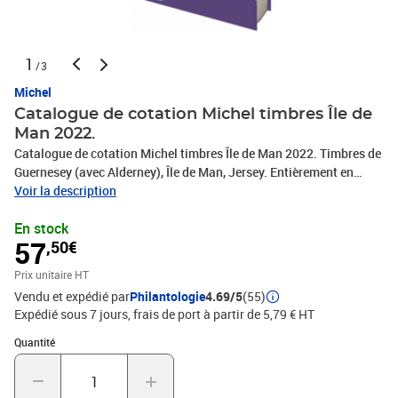
1
/3
Michel
Catalogue de cotation Michel timbres Île de
Man 2022.
Catalogue de cotation Michel timbres Île de Man 2022. Timbres de
Guernesey (avec Alderney), Île de Man, Jersey. Entièrement en
anglais. 416 pages, 5000 photos, 23 000 cotations en euro.
Voir la description
En stock
57
,50€
Prix unitaire HT
Vendu et expédié par
Philantologie
4.69/5
(55)
Expédié sous 7 jours, frais de port à partir de 5,79 € HT
Quantité : 1
Quantité