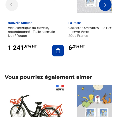
Nouvelle Attitude
La Poste
Vélo électrique du facteur,
Collector 4 timbres - Le Petit P
reconditionné - Taille normale -
- Lettre Verte
Noir/ Rouge
20g / France
1 241
6
,67€ HT
,25€ HT
Ajouter au panier
Vous pourriez également aimer
Prix 1 241,67€ HT
Prix 6,25€ HT