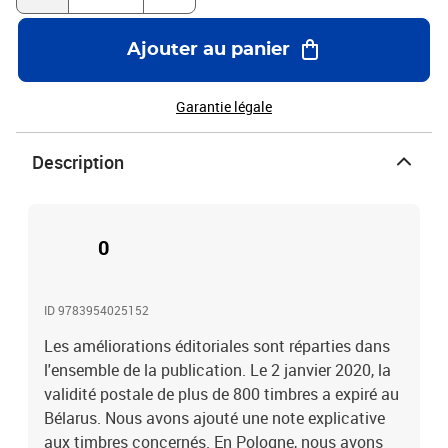
conjoints modernes se négocient également à des prix plus élevés.
Le marché ukrainien est volatil ; les timbres à motifs patriotiques
Ajouter au panier
et ceux sur le thème de la guerre sont très recherchés. Ce volume
contient tous les nouveaux produits enregistrés jusqu'au numéro
10/2025 inclus de la MICHEL Rundschau.
Garantie légale
Description
0
ID 9783954025152
Les améliorations éditoriales sont réparties dans
l'ensemble de la publication. Le 2 janvier 2020, la
validité postale de plus de 800 timbres a expiré au
Bélarus. Nous avons ajouté une note explicative
aux timbres concernés. En Pologne, nous avons