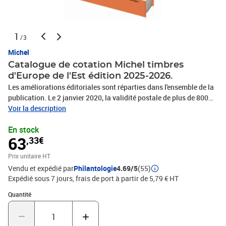
1
/3
Michel
Catalogue de cotation Michel timbres
d'Europe de l'Est édition 2025-2026.
Les améliorations éditoriales sont réparties dans l'ensemble de la
publication. Le 2 janvier 2020, la validité postale de plus de 800
timbres a expiré au Bélarus. Nous avons ajouté une note
Voir la description
explicative aux timbres concernés. En Pologne, nous avons
En stock
également ajouté des informations concernant l'arrêt de
63
,33€
l'affranchissement de près de 2 500 timbres MICHEL. De plus, nous
avons inclus les variations de position de la perforation de
Prix unitaire HT
sécurité sur les tirages polonais inversés. Nous avons également
Vendu et expédié par
Philantologie
4.69/5
(55)
mis l'accent sur la révision et la mise à jour des cotations. Cette
Expédié sous 7 jours, frais de port à partir de 5,79 € HT
fois-ci, nous avons porté une attention particulière à la Pologne.
Les collectionneurs s'intéressent actuellement aux timbres
Quantité : 1
Quantité
oblitérés des années 1950 qui, en raison de leur courte période de
validité, sont rarement trouvés avec un cachet postal vérifiable.
Cependant, les émissions locales polonaises et les tirages