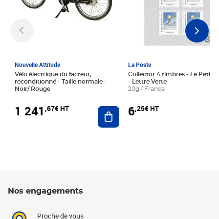
Nouvelle Attitude
La Poste
Vélo électrique du facteur,
Collector 4 timbres - Le Petit P
reconditionné - Taille normale -
- Lettre Verte
Noir/ Rouge
20g / France
1 241
6
,67€ HT
,25€ HT
Ajouter au panier
Nos engagements
Proche de vous