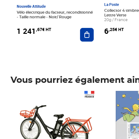
La Poste
Nouvelle Attitude
Collector 4 timbres
Vélo électrique du facteur, reconditionné
Lettre Verte
- Taille normale - Noir/ Rouge
20g / France
1 241
6
,67€ HT
,25€ HT
Ajouter au panier
Vous pourriez également ai
Prix 1 241,67€ HT
Prix 6,25€ HT