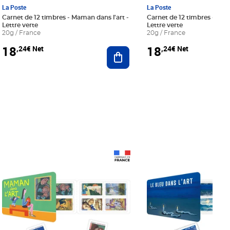
La Poste
La Poste
Carnet de 12 timbres - Maman dans l'art -
Carnet de 12 timbres - Le bl
Lettre verte
Lettre verte
20g / France
20g / France
18
18
,24€ Net
,24€ Net
r au panier
Ajouter au panier
Prix 18,24€ Net
Prix 18,24€ Net