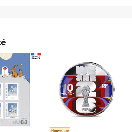
té
Prix 123,33€ HT
Nouveauté