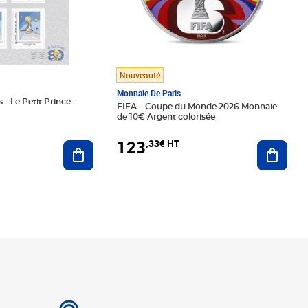
Nouveauté
Monnaie De Paris
 - Le Petit Prince -
FIFA – Coupe du Monde 2026 Monnaie
de 10€ Argent colorisée
123
,33€ HT
Ajoute
Ajouter au panier