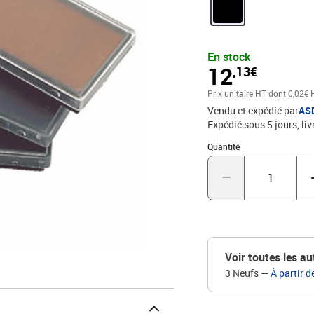
La cassette se retire et 
efficace.Se retire et se
noirType d'encrage : pe
En stock
12
,13€
Prix unitaire HT
dont 0,02€ 
Vendu et expédié par
AS
Expédié sous 5 jours
liv
Quantité : 1
Quantité
Voir toutes les au
3 Neufs
—
À partir d