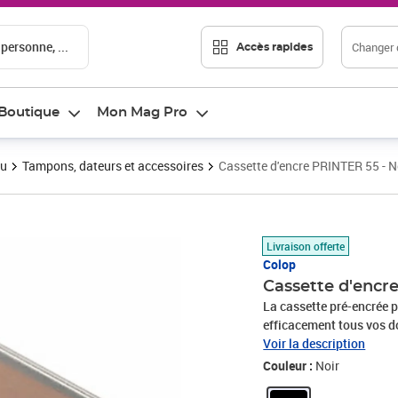
 personne, ...
Changer d
Accès rapides
Boutique
Mon Mag Pro
au
Tampons, dateurs et accessoires
Cassette d'encre PRINTER 55 - No
Prix 12,13€
Livraison offerte
Colop
Cassette d'encre
La cassette pré-encrée
efficacement tous vos d
de la marque Colop con
Voir la description
pour ne pas s'écouler et 
Couleur :
Noir
de son chargement. Les 