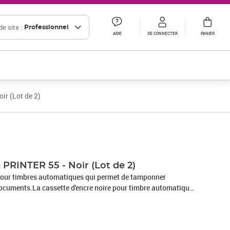
e site :
Professionnel
AIDE
SE CONNECTER
PANIER
ir (Lot de 2)
Prix 8,89€ HT
Prix 15,06€ HT
Prix barré 28,34 € HT
Prix 23,62€ HT
 PRINTER 55 - Noir (Lot de 2)
 pour timbres automatiques qui permet de tamponner
ocuments.La cassette d'encre noire pour timbre automatique
vient aux tampons Printer Colop 55. Spécialement conçue
ne pas tâcher, l'encre de la cassette ne salit pas les doigts lors
empreintes du tampon sont nettes et durables sur le papier.