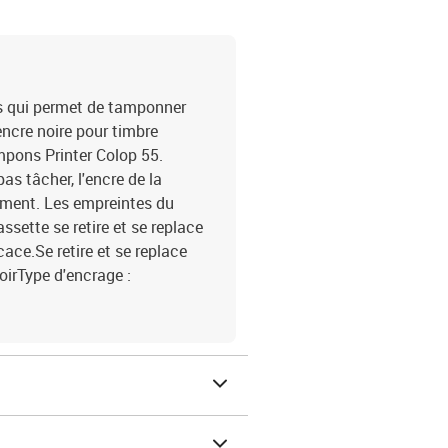
s qui permet de tamponner
ncre noire pour timbre
pons Printer Colop 55.
s tâcher, l'encre de la
gement. Les empreintes du
ssette se retire et se replace
cace.Se retire et se replace
oirType d'encrage :