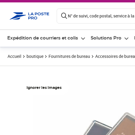
ontenu de la page
N° de suivi, code postal, service à la
Expédition de courriers et colis
Solutions Pro
Accueil
boutique
Fournitures de bureau
Accessoires de bure
Ignorer les images