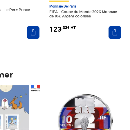
Monnaie De Paris
 - Le Petit Prince -
FIFA – Coupe du Monde 2026 Monnaie
de 10€ Argent colorisée
123
,33€ HT
Ajoute
Ajouter au panier
mer
Prix 123,33€ HT