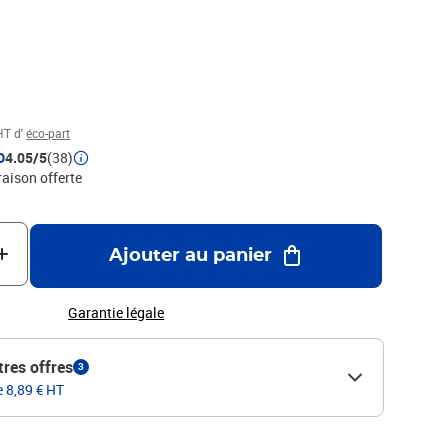
se replace comme un tiroir pour une utilisation simple et
 replace comme un tiroirNe salit pasQuantité : 2Couleur :
rmanentCompatible avec le Printer Colop 55
HT d'
éco-part
D
4.05/5
(38)
raison offerte
Ajouter au panier
Garantie légale
tres offres
3
e 8,89 € HT