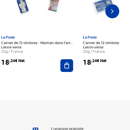
La Poste
La Poste
Carnet de 12 timbres - Maman dans l'art -
Carnet de 12 timbres - Le bl
Lettre verte
Lettre verte
20g / France
20g / France
18
18
,24€ Net
,24€ Net
r au panier
Ajouter au panier
Livraison gratuite