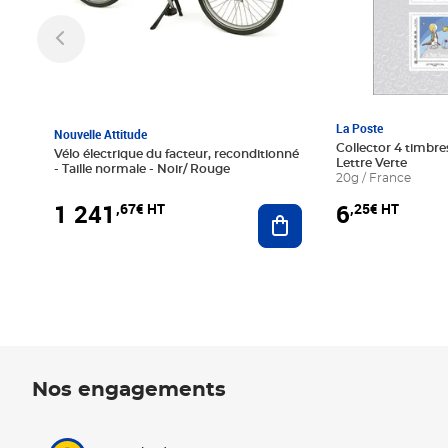
La Poste
Nouvelle Attitude
Collector 4 timbres
Vélo électrique du facteur, reconditionné
Lettre Verte
- Taille normale - Noir/ Rouge
20g / France
1 241
6
,67€ HT
,25€ HT
Ajouter au panier
Nos engagements