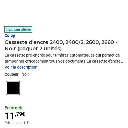
Livraison offerte
Colop
Cassette d'encre 2400, 2400/2, 2600, 2660 -
Noir (paquet 2 unités)
La cassette pré-encrée pour timbres automatiques qui permet de
tamponner efficacement tous vos documents.La cassette d'encre
noire pour timbre automatique de la marque Colop convient aux
Voir la description
tampons Printer Colop. Spécialement conçue pour ne pas s'écouler
Couleur :
Noir
et ne pas tâcher, l'encre de la cassette ne salit pas les doigts lors de
son chargement. Les empreintes du tampon sont nettes et
durables sur le papier. La cassette se retire et se replace comme un
tiroir pour une utilisation simple et efficace.Se retire et se replace
comme un tiroirNe salit pasQuantité : 2Couleur : noirType
En stock
d'encrage : permanentCompatible avec le Printer Colop 2400,
11
,79€
2400/2, 2600, 2660
Prix unitaire HT