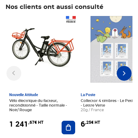
Nos clients ont aussi consulté
Prix 1 241,67€ HT
Prix 6,25€ HT
Nouvelle Attitude
La Poste
Vélo électrique du facteur,
Collector 4 timbres - Le Petit P
reconditionné - Taille normale -
- Lettre Verte
Noir/ Rouge
20g / France
1 241
6
,67€ HT
,25€ HT
Ajouter au panier