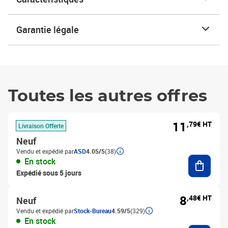
Garantie légale
Toutes les autres offres
11
,79€ HT
Livraison Offerte
Neuf
Vendu et expédié par
ASD
4.05/5
(38)
Ajouter
En stock
Expédié sous 5 jours
8
,48€ HT
Neuf
Vendu et expédié par
Stock-Bureau
4.59/5
(329)
En stock
Ajouter