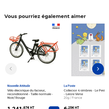
Vous pourriez également aimer
Prix 1 241,67€ HT
Prix 6,25€ HT
Nouvelle Attitude
La Poste
Vélo électrique du facteur,
Collector 4 timbres - Le Petit P
reconditionné - Taille normale -
- Lettre Verte
Noir/ Rouge
20g / France
1 241
6
,67€ HT
,25€ HT
Ajouter au panier