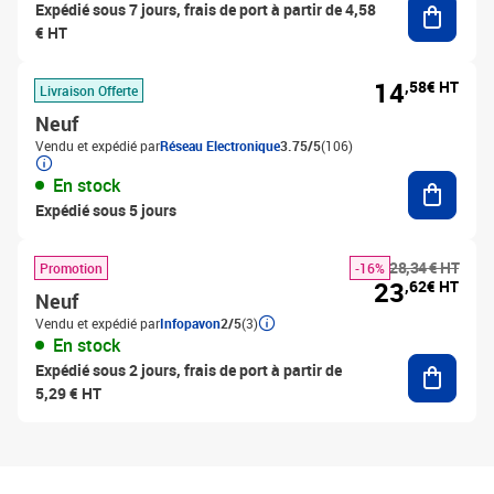
Expédié sous 7 jours, frais de port à partir de 4,58
€ HT
14
,58€ HT
Livraison Offerte
Neuf
Vendu et expédié par
Réseau Electronique
3.75/5
(106)
Ajouter
En stock
Expédié sous 5 jours
28,34 € HT
Promotion
-16%
23
,62€ HT
Neuf
Vendu et expédié par
Infopavon
2/5
(3)
En stock
Ajouter
Expédié sous 2 jours, frais de port à partir de
5,29 € HT