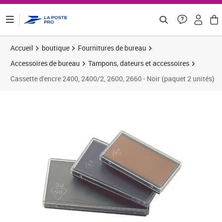
ontenu de la page
Accueil
boutique
Fournitures de bureau
Accessoires de bureau
Tampons, dateurs et accessoires
Cassette d'encre 2400, 2400/2, 2600, 2660 - Noir (paquet 2 unités)
Prix 11,79€
Prix 1
Prix 8
Prix 1
Prix b
Prix 2