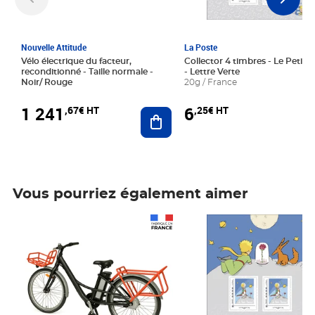
Nouvelle Attitude
La Poste
Vélo électrique du facteur,
Collector 4 timbres - Le Petit P
reconditionné - Taille normale -
- Lettre Verte
Noir/ Rouge
20g / France
1 241
6
,67€ HT
,25€ HT
Ajouter au panier
Vous pourriez également aimer
Prix 1 241,67€ HT
Prix 6,25€ HT