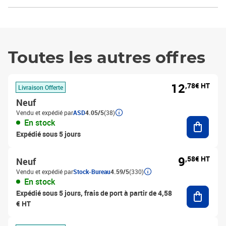
Toutes les autres offres
12
,78€ HT
Livraison Offerte
Neuf
Vendu et expédié par
ASD
4.05/5
(38)
Ajouter
En stock
Expédié sous 5 jours
9
,58€ HT
Neuf
Vendu et expédié par
Stock-Bureau
4.59/5
(330)
En stock
Ajouter
Expédié sous 5 jours, frais de port à partir de 4,58
€ HT