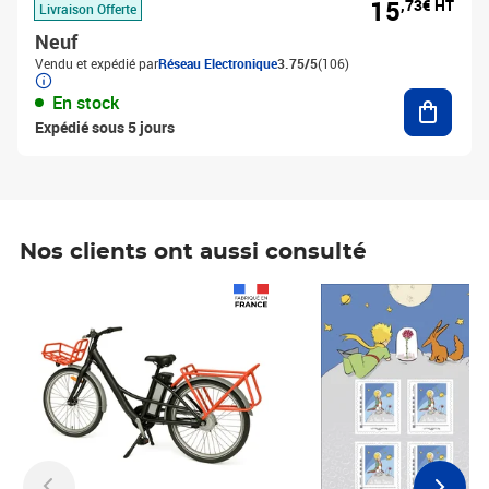
15
,73€ HT
Livraison Offerte
Neuf
Vendu et expédié par
Réseau Electronique
3.75/5
(106)
Ajouter
En stock
Expédié sous 5 jours
Nos clients ont aussi consulté
Prix 1 241,67€ HT
Prix 6,25€ HT