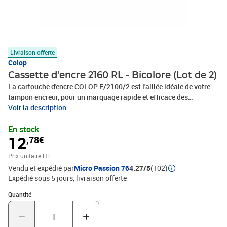
Livraison offerte
Colop
Cassette d'encre 2160 RL - Bicolore (Lot de 2)
La cartouche d'encre COLOP E/2100/2 est l'alliée idéale de votre
tampon encreur, pour un marquage rapide et efficace des
documents.Cette cartouche d'encre pour tampon encreur fait
Voir la description
partie de ces fournitures indispensables des bureaux et des
En stock
administrations. L'encre de qualité de cette cartouche sèche
12
,78€
rapidement, pour faciliter le rangement ou l'utilisation des
documents marqués. L'encre de cette cartouche COLOP E/2100/2
Prix unitaire HT
est également permanente, pour une efficacité durable.Cartouche
Vendu et expédié par
Micro Passion 76
4.27/5
(102)
bicolore : bleu et rougePratique et efficaceConforme au certificat
Expédié sous 5 jours
livraison offerte
14145-3Encre permanent et à séchage rapideIdéale avec les
tampons encreurs : Classic 2100 Microban, 2100/4 Microban,
Quantité : 1
Quantité
2160 Microban; Expert 3160 Microban