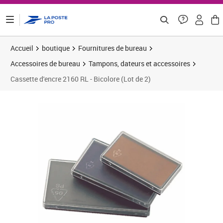
ontenu de la page
Accueil
boutique
Fournitures de bureau
Accessoires de bureau
Tampons, dateurs et accessoires
Cassette d'encre 2160 RL - Bicolore (Lot de 2)
Prix 12,78€
Prix 1
Prix 9
Prix 1