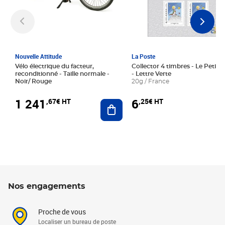
Nouvelle Attitude
La Poste
Vélo électrique du facteur,
Collector 4 timbres - Le Petit P
reconditionné - Taille normale -
- Lettre Verte
Noir/ Rouge
20g / France
1 241
6
,67€ HT
,25€ HT
Ajouter au panier
Nos engagements
Proche de vous
Localiser un bureau de poste