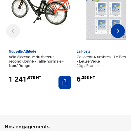
Nouvelle Attitude
La Poste
Vélo électrique du facteur,
Collector 4 timbres - Le Petit P
reconditionné - Taille normale -
- Lettre Verte
Noir/ Rouge
20g / France
1 241
6
,67€ HT
,25€ HT
Ajouter au panier
Nos engagements