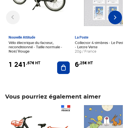
Nouvelle Attitude
La Poste
Vélo électrique du facteur,
Collector 4 timbres - Le Petit P
reconditionné - Taille normale -
- Lettre Verte
Noir/ Rouge
20g / France
1 241
6
,67€ HT
,25€ HT
Ajouter au panier
Vous pourriez également aimer
Prix 1 241,67€ HT
Prix 6,25€ HT