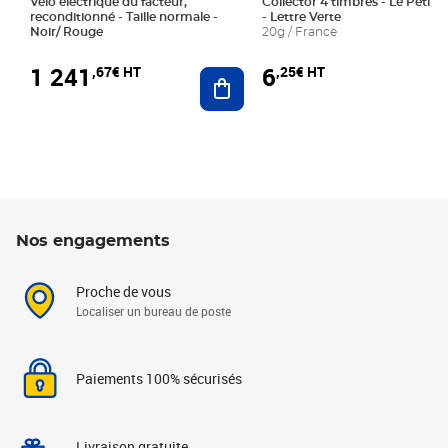
Vélo électrique du facteur,
Collector 4 timbres - Le Petit P
reconditionné - Taille normale -
- Lettre Verte
Noir/ Rouge
20g / France
1 241
6
,67€ HT
,25€ HT
Ajouter au panier
Nos engagements
Proche de vous
Localiser un bureau de poste
Paiements 100% sécurisés
Livraison gratuite