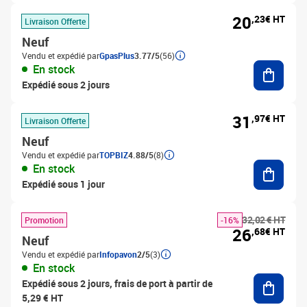
20
,23€ HT
Livraison Offerte
Neuf
Vendu et expédié par
GpasPlus
3.77/5
(56)
Ajouter
En stock
Expédié sous 2 jours
31
,97€ HT
Livraison Offerte
Neuf
Vendu et expédié par
TOPBIZ
4.88/5
(8)
Ajouter
En stock
Expédié sous 1 jour
32,02 € HT
Promotion
-16%
26
,68€ HT
Neuf
Vendu et expédié par
Infopavon
2/5
(3)
En stock
Ajouter
Expédié sous 2 jours, frais de port à partir de
5,29 € HT