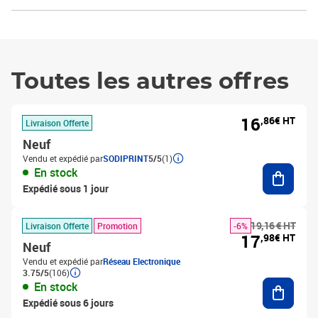
Toutes les autres offres
16
,86€ HT
Livraison Offerte
Neuf
Vendu et expédié par
SODIPRINT
5/5
(1)
Ajouter
En stock
Expédié sous 1 jour
19,16 € HT
Livraison Offerte
Promotion
-6%
17
,98€ HT
Neuf
Vendu et expédié par
Réseau Electronique
3.75/5
(106)
Ajouter
En stock
Expédié sous 6 jours