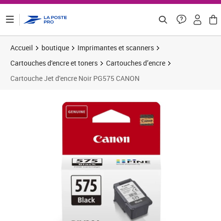
ontenu de la page
Accueil
boutique
Imprimantes et scanners
Cartouches d'encre et toners
Cartouches d’encre
Cartouche Jet d'encre Noir PG575 CANON
Prix 16,82€
Prix 1
Prix b
Prix 1
Prix 2
Prix 3
Prix b
Prix 2