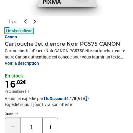
1
/4
Livraison offerte
Canon
Cartouche Jet d'encre Noir PG575 CANON
Cartouche Jet d'encre Noir CANON PG575Cette cartouche d'encre
noire Canon authentique est conçue pour vous fournir un texte
parfaitement net à chaque impressionObtenez un texte clair et net
Voir la description
pour des documents d'aspect professionnel grâce à cette encre
En stock
noire pigmentée. Conçue pour des résultats durables, chaque
16
,82€
cartouche de 5,6 ml vous permet d'imprimer jusqu'à 100 pages de
documents A4. Produisez des documents au texte ultra net pour
Prix unitaire HT
des résultats professionnelsImprimez jusqu'à 100 pages de
Vendu et expédié par
1foDiscount
4.1/5
(51)
documents A4 par cartoucheBénéficiez de la fiabilité de l'encre
Expédié sous 1 jour
livraison offerte
Canon d'origineComptez sur la qualité garantie par l'encre Canon
d'origineCaractéristiques du produitRendement standard, Volume
Quantité : 1
Quantité
d'encre noire: 6,2 ml