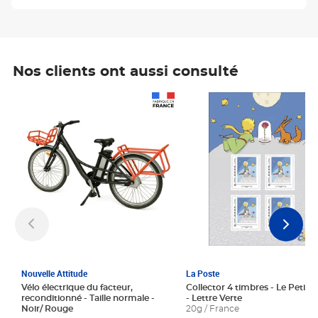
Nos clients ont aussi consulté
Prix 1 241,67€ HT
Prix 6,25€ HT
Nouvelle Attitude
La Poste
Vélo électrique du facteur,
Collector 4 timbres - Le Petit P
reconditionné - Taille normale -
- Lettre Verte
Noir/ Rouge
20g / France