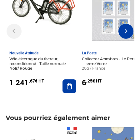
Nouvelle Attitude
La Poste
Vélo électrique du facteur,
Collector 4 timbres - Le Petit P
reconditionné - Taille normale -
- Lettre Verte
Noir/ Rouge
20g / France
1 241
6
,67€ HT
,25€ HT
Ajouter au panier
Vous pourriez également aimer
Prix 1 241,67€ HT
Prix 6,25€ HT