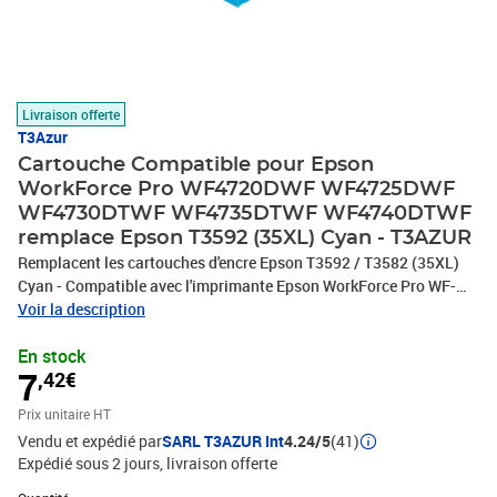
Livraison offerte
T3Azur
Cartouche Compatible pour Epson
WorkForce Pro WF4720DWF WF4725DWF
WF4730DTWF WF4735DTWF WF4740DTWF
remplace Epson T3592 (35XL) Cyan - T3AZUR
Remplacent les cartouches d'encre Epson T3592 / T3582 (35XL)
Cyan - Compatible avec l'imprimante Epson WorkForce Pro WF-
4720DWF, WF-4725DWF, WF-4730DTWF, WF-4735DTWF, WF-
Voir la description
4740DTWF- Ce lot comprend: 1 Cyan (25ml) avec un rendement de
En stock
5% , repondent à toutes les normes européennes ISO 9001/14001,
7
,42€
STMC, CE, ROHS - 100% Compatible - Encre de haute qualité qui
garantie une excellence qualité d'impression - Marque T3AZUR
Prix unitaire HT
Vendu et expédié par
SARL T3AZUR Int
4.24/5
(41)
Expédié sous 2 jours
livraison offerte
Quantité : 1