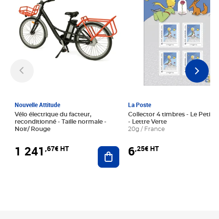
Nouvelle Attitude
La Poste
Vélo électrique du facteur,
Collector 4 timbres - Le Petit P
reconditionné - Taille normale -
- Lettre Verte
Noir/ Rouge
20g / France
1 241
6
,67€ HT
,25€ HT
Ajouter au panier