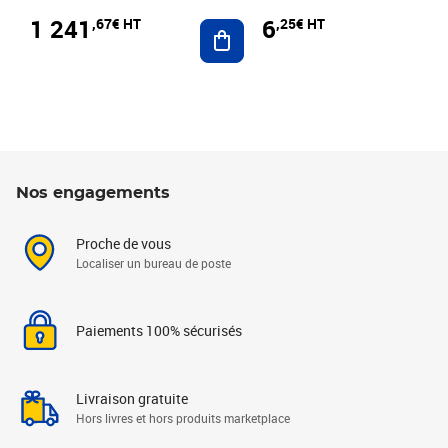
1 241
6
,67€ HT
,25€ HT
Ajouter au panier
Nos engagements
Proche de vous
Localiser un bureau de poste
Paiements 100% sécurisés
Livraison gratuite
Hors livres et hors produits marketplace