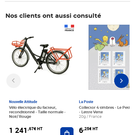
Nos clients ont aussi consulté
Prix 1 241,67€ HT
Prix 6,25€ HT
Nouvelle Attitude
La Poste
Vélo électrique du facteur,
Collector 4 timbres - Le Petit P
reconditionné - Taille normale -
- Lettre Verte
Noir/ Rouge
20g / France
1 241
6
,67€ HT
,25€ HT
Ajouter au panier