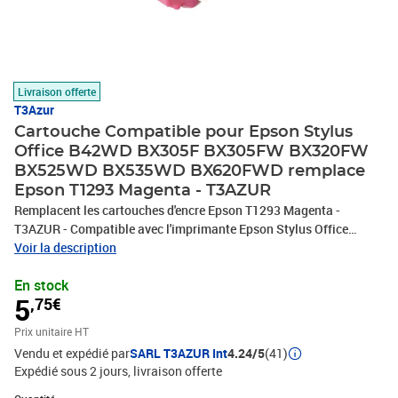
Livraison offerte
T3Azur
Cartouche Compatible pour Epson Stylus
Office B42WD BX305F BX305FW BX320FW
BX525WD BX535WD BX620FWD remplace
Epson T1293 Magenta - T3AZUR
Remplacent les cartouches d'encre Epson T1293 Magenta -
T3AZUR - Compatible avec l'imprimante Epson Stylus Office
B42WD, BX305F, BX305FW, BX305FW Plus, BX320FW, BX525WD,
Voir la description
BX535WD, BX620FWD, BX625FWD, BX625FWD Pro Edition,
En stock
BX630FW, BX635FWD, BX925FWD, BX935FWD Epson Stylus
5
,75€
SX230, SX235, SX235W, SX420W, SX425W, SX430W, SX435W,
SX438W, SX440W, SX445W, SX525WD, SX535WD, SX620FW
Prix unitaire HT
Epson WF3010DW, WF3520DWF, WF3530DTWF, WF3540DTWF,
Vendu et expédié par
SARL T3AZUR Int
4.24/5
(41)
WF7015, WF7515, WF7525 - Ce lot comprend: Magenta (13ml)
Expédié sous 2 jours
livraison offerte
avec un rendement de 5% , repondent à toutes les normes
européennes ISO 9001/14001, STMC, CE, ROHS - 100%
Quantité : 1