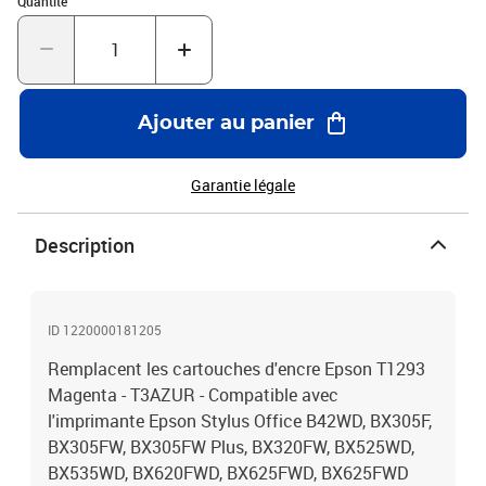
Quantité
Compatible - Encre de haute qualité qui garantie une excellence
qualité d'impression - Marque T3AZUR
Ajouter au panier
Garantie légale
Description
ID 1220000181205
Remplacent les cartouches d'encre Epson T1293
Magenta - T3AZUR - Compatible avec
l'imprimante Epson Stylus Office B42WD, BX305F,
BX305FW, BX305FW Plus, BX320FW, BX525WD,
BX535WD, BX620FWD, BX625FWD, BX625FWD