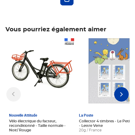
Vous pourriez également aimer
Prix 1 241,67€ HT
Prix 6,25€ HT
Nouvelle Attitude
La Poste
Vélo électrique du facteur,
Collector 4 timbres - Le Petit P
reconditionné - Taille normale -
- Lettre Verte
Noir/ Rouge
20g / France