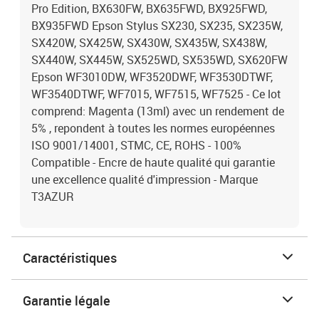
Pro Edition, BX630FW, BX635FWD, BX925FWD,
BX935FWD Epson Stylus SX230, SX235, SX235W,
SX420W, SX425W, SX430W, SX435W, SX438W,
SX440W, SX445W, SX525WD, SX535WD, SX620FW
Epson WF3010DW, WF3520DWF, WF3530DTWF,
WF3540DTWF, WF7015, WF7515, WF7525 - Ce lot
comprend: Magenta (13ml) avec un rendement de
5% , repondent à toutes les normes européennes
ISO 9001/14001, STMC, CE, ROHS - 100%
Compatible - Encre de haute qualité qui garantie
une excellence qualité d'impression - Marque
T3AZUR
Caractéristiques
Garantie légale