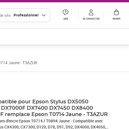
e site :
Professionnel
AIDE
SE CONNECTER
PANIER
714 Jaune - T3AZUR
atible pour Epson Stylus DX5050
 DX7000F DX7400 DX7450 DX8400
 remplace Epson T0714 Jaune - T3AZUR
e Epson T0714 / T0894 Jaune - Compatible avec
lus CX4300, CX7300, D120, D78, D91, D92, DX4000, DX4050,