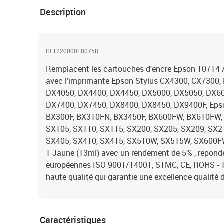
Description
ID 1220000180758
Remplacent les cartouches d'encre Epson T0714 
avec l'imprimante Epson Stylus CX4300, CX7300, 
DX4050, DX4400, DX4450, DX5000, DX5050, DX60
DX7400, DX7450, DX8400, DX8450, DX9400F, Epso
BX300F, BX310FN, BX3450F, BX600FW, BX610FW, E
SX105, SX110, SX115, SX200, SX205, SX209, SX2
SX405, SX410, SX415, SX510W, SX515W, SX600FW
1 Jaune (13ml) avec un rendement de 5% , repond
européennes ISO 9001/14001, STMC, CE, ROHS - 1
haute qualité qui garantie une excellence qualit
Caractéristiques