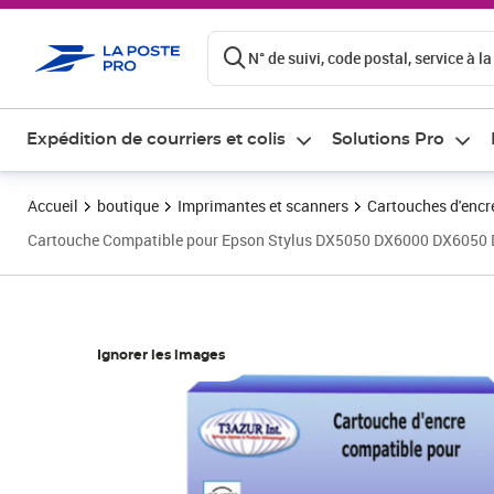
ontenu de la page
N° de suivi, code postal, service à la
Expédition de courriers et colis
Solutions Pro
Accueil
boutique
Imprimantes et scanners
Cartouches d'encre
Cartouche Compatible pour Epson Stylus DX5050 DX6000 DX605
Ignorer les images