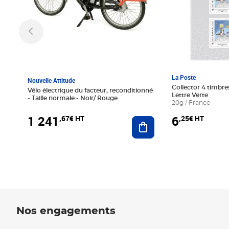
La Poste
Nouvelle Attitude
Collector 4 timbres
Vélo électrique du facteur, reconditionné
Lettre Verte
- Taille normale - Noir/ Rouge
20g / France
1 241
6
,67€ HT
,25€ HT
Ajouter au panier
Nos engagements