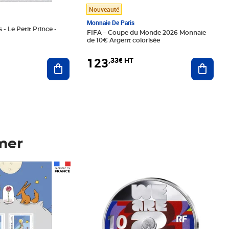
Nouveauté
Monnaie De Paris
 - Le Petit Prince -
FIFA – Coupe du Monde 2026 Monnaie
de 10€ Argent colorisée
123
,33€ HT
Ajoute
Ajouter au panier
mer
Prix 123,33€ HT