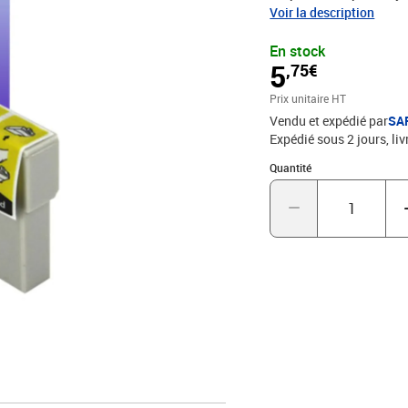
DX4400, DX4450, DX500
Voir la description
DX8400, DX8450, DX9400
En stock
BX3450F, BX600FW, BX6
5
,75€
SX200, SX205, SX209, 
SX510W, SX515W, SX600
Prix unitaire HT
rendement de 5% , repo
Vendu et expédié par
SA
STMC, CE, ROHS - 100% C
Expédié sous 2 jours
liv
excellence qualité d'im
Quantité : 1
Quantité