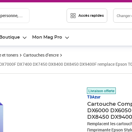
 personne, ...
Changer d
Accès rapides
Boutique
Mon Mag Pro
 et toners
Cartouches d’encre
0 DX7000F DX7400 DX7450 DX8400 DX8450 DX9400F remplace Epson T0
Prix 5,75€
Livraison offerte
T3Azur
Cartouche Comp
DX6000 DX6050
DX8450 DX9400F
Remplacent les cartouches d'encr
l'imprimante Epson Sty