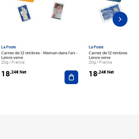
La Poste
La Poste
Carnet de 12 timbres - Maman dans l'art -
Carnet de 12 timbres - Le bl
Lettre verte
Lettre verte
20g / France
20g / France
18
18
,24€ Net
,24€ Net
r au panier
Ajouter au panier