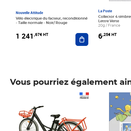
La Poste
Nouvelle Attitude
Collector 4 timbres
Vélo électrique du facteur, reconditionné
Lettre Verte
- Taille normale - Noir/ Rouge
20g / France
1 241
6
,67€ HT
,25€ HT
Ajouter au panier
Vous pourriez également ai
Prix 1 241,67€ HT
Prix 6,25€ HT