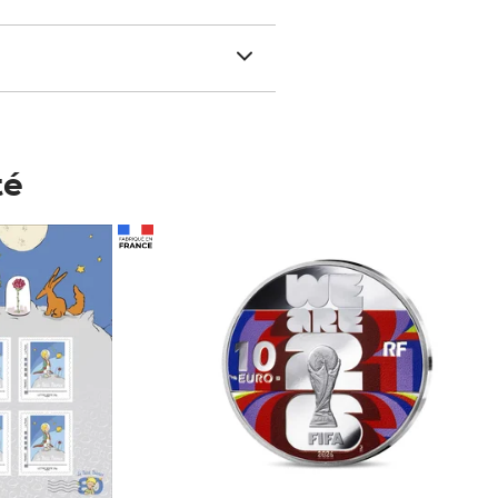
té
Prix 123,33€ HT