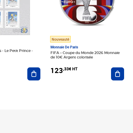
Nouveauté
Monnaie De Paris
 - Le Petit Prince -
FIFA – Coupe du Monde 2026 Monnaie
de 10€ Argent colorisée
123
,33€ HT
Ajoute
Ajouter au panier