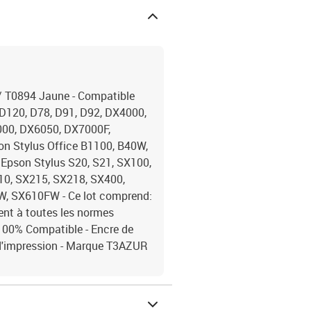
/ T0894 Jaune - Compatible
D120, D78, D91, D92, DX4000,
00, DX6050, DX7000F,
n Stylus Office B1100, B40W,
pson Stylus S20, S21, SX100,
10, SX215, SX218, SX400,
, SX610FW - Ce lot comprend:
ent à toutes les normes
00% Compatible - Encre de
é d'impression - Marque T3AZUR