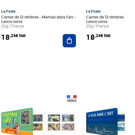
La Poste
La Poste
Carnet de 12 timbres - Maman dans l'art -
Carnet de 12 timbres - Le bl
Lettre verte
Lettre verte
20g / France
20g / France
18
18
,24€ Net
,24€ Net
r au panier
Ajouter au panier
Prix 18,24€ Net
Prix 18,24€ Net