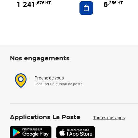
1 241
6
,67€ HT
,25€ HT
Ajouter au panier
Nos engagements
Proche de vous
Localiser un bureau de poste
Applications La Poste
Toutes nos apps