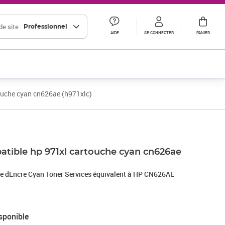
e site :
Professionnel
AIDE
SE CONNECTER
PANIER
ouche cyan cn626ae (h971xlc)
tible hp 971xl cartouche cyan cn626ae
 dEncre Cyan Toner Services équivalent à HP CN626AE
sponible