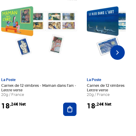
La Poste
La Poste
Carnet de 12 timbres - Maman dans l'art -
Carnet de 12 timbres - Le bl
Lettre verte
Lettre verte
20g / France
20g / France
18
18
,24€ Net
,24€ Net
r au panier
Ajouter au panier