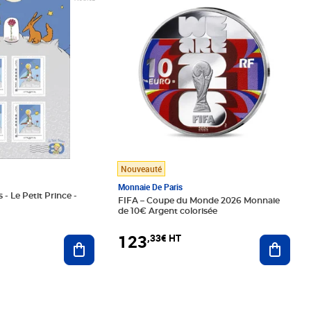
Nouveauté
Monnaie De Paris
 - Le Petit Prince -
FIFA – Coupe du Monde 2026 Monnaie
de 10€ Argent colorisée
123
,33€ HT
Ajoute
Ajouter au panier