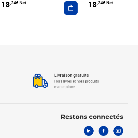
18
18
,24€ Net
,24€ Net
r au panier
Ajouter au panier
Livraison gratuite
Hors livres et hors produits
marketplace
Linkedin
Facebook
Youtube
Restons connectés