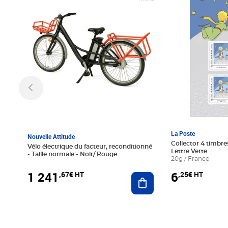
La Poste
Nouvelle Attitude
Collector 4 timbres
Vélo électrique du facteur, reconditionné
Lettre Verte
- Taille normale - Noir/ Rouge
20g / France
1 241
6
,67€ HT
,25€ HT
Ajouter au panier