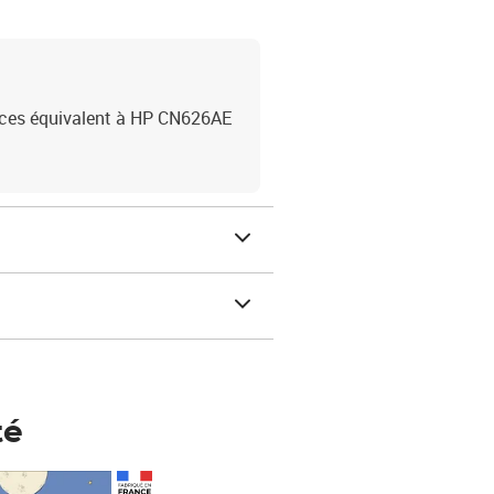
ices équivalent à HP CN626AE
té
Prix 123,33€ HT