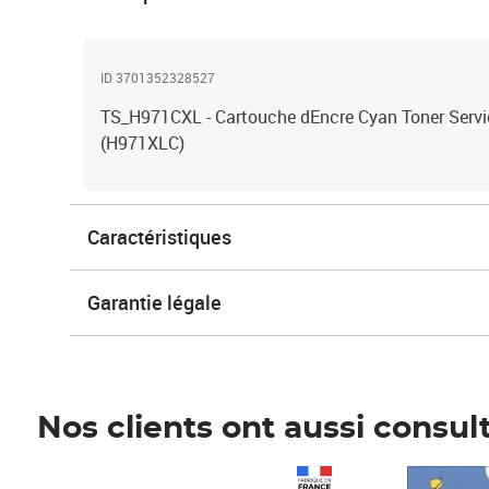
ID 3701352328527
TS_H971CXL - Cartouche dEncre Cyan Toner Serv
(H971XLC)
Caractéristiques
Garantie légale
Nos clients ont aussi consul
Prix 1 241,67€ HT
Prix 6,25€ HT