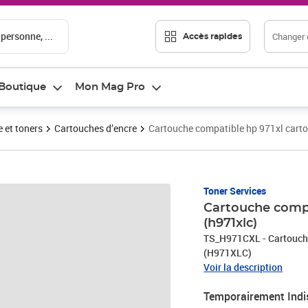
 personne, ...
Changer d
Accès rapides
Boutique
Mon Mag Pro
 et toners
Cartouches d’encre
Cartouche compatible hp 971xl cart
Toner Services
Cartouche compa
(h971xlc)
TS_H971CXL - Cartouche
(H971XLC)
Voir la description
Temporairement Indi