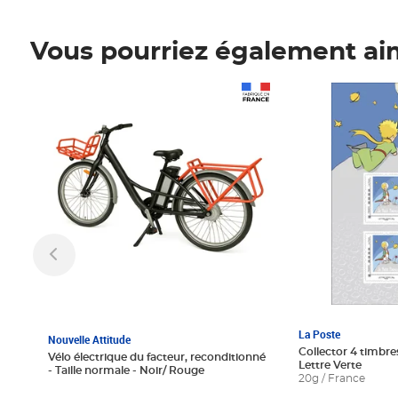
Vous pourriez également ai
Prix 1 241,67€ HT
Prix 6,25€ HT
La Poste
Nouvelle Attitude
Collector 4 timbres
Vélo électrique du facteur, reconditionné
Lettre Verte
- Taille normale - Noir/ Rouge
20g / France