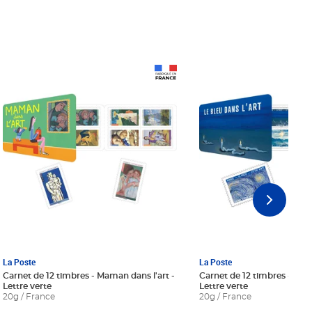
Prix 18,24€ Net
Prix 18,24€ Net
La Poste
La Poste
Carnet de 12 timbres - Maman dans l'art -
Carnet de 12 timbres - Le bl
Lettre verte
Lettre verte
20g / France
20g / France