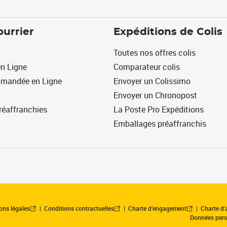
ourrier
Expéditions de Colis
Toutes nos offres colis
n Ligne
Comparateur colis
mmandée en Ligne
Envoyer un Colissimo
Envoyer un Chronopost
réaffranchies
La Poste Pro Expéditions
Emballages préaffranchis
ons légales
Conditions contractuelles
Charte d’engagement
Charte d'a
Données pers