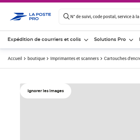
ontenu de la page
N° de suivi, code postal, service à la
Expédition de courriers et colis
Solutions Pro
Accueil
boutique
Imprimantes et scanners
Cartouches d'encre
Ignorer les images