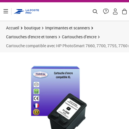
ontenu de la page
Accueil
boutique
Imprimantes et scanners
Cartouches d'encre et toners
Cartouches d’encre
Cartouche compatible avec HP PhotoSmart 7660, 7700, 7755, 7760 r
Prix 9,08€