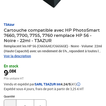
T3Azur
Cartouche compatible avec HP PhotoSmart
7660, 7700, 7755, 7760 remplace HP 56 -
Noire - 22ml - T3AZUR
Remplacent les HP 56 (C6656AE/C6656GE) - Noire - Volume: 22ml
(Haute Capacité) avec un rendement de 5% , repondent à toutes les
normes européennes ISO 9001/14001, STMC, CE, ROHS - Marque
Voir la description
T3AZUR
En stock
9
,08€
Prix unitaire HT
Vendu et expédié par
SARL T3AZUR Int
4.24/5
(41)
Expédié sous 4 jours, frais de port à partir de 3,25 € HT
Quantité : 1
Quantité