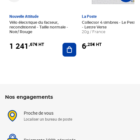
Nouvelle Attitude
La Poste
Vélo électrique du facteur,
Collector 4 timbres - Le Petit P
reconditionné - Taille normale -
- Lettre Verte
Noir/ Rouge
20g / France
1 241
6
,67€ HT
,25€ HT
Ajouter au panier
Nos engagements
Proche de vous
Localiser un bureau de poste