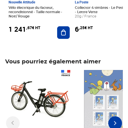
Nouvelle Attitude
La Poste
Vélo électrique du facteur,
Collector 4 timbres - Le Petit P
reconditionné - Taille normale -
- Lettre Verte
Noir/ Rouge
20g / France
1 241
6
,67€ HT
,25€ HT
Ajouter au panier
Vous pourriez également aimer
Prix 1 241,67€ HT
Prix 6,25€ HT