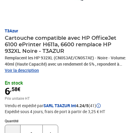
T3Azur
Cartouche compatible avec HP OfficeJet
6100 ePrinter H611a, 6600 remplace HP
932XL Noire - T3AZUR
Remplacent les HP 932XL (CN053AE/CN057AE) - Noire - Volume:
40ml (Haute Capacité) avec un rendement de 5% , repondent à
toutes les normes européennes ISO 9001/14001, STMC, CE, ROHS
Voir la description
- Marque T3AZUR
En stock
6
,58€
Prix unitaire HT
Vendu et expédié par
SARL T3AZUR Int
4.24/5
(41)
Expédié sous 4 jours, frais de port à partir de 3,25 € HT
Quantité : 1
Quantité