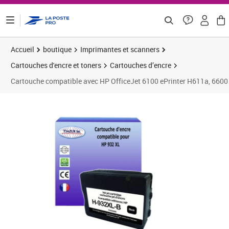
ontenu de la page
Accueil
boutique
Imprimantes et scanners
Cartouches d'encre et toners
Cartouches d’encre
Cartouche compatible avec HP OfficeJet 6100 ePrinter H611a, 660
Prix 6,58€