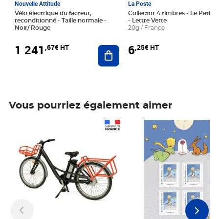
Nouvelle Attitude
La Poste
Vélo électrique du facteur,
Collector 4 timbres - Le Petit P
reconditionné - Taille normale -
- Lettre Verte
Noir/ Rouge
20g / France
1 241
6
,67€ HT
,25€ HT
Ajouter au panier
Vous pourriez également aimer
Prix 1 241,67€ HT
Prix 6,25€ HT