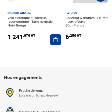
Nouvelle Attitude
La Poste
Vélo électrique du facteur,
Collector 4 timbres - Le Petit P
reconditionné - Taille normale -
- Lettre Verte
Noir/ Rouge
20g / France
1 241
6
,67€ HT
,25€ HT
Ajouter au panier
Nos engagements
Proche de vous
Localiser un bureau de poste