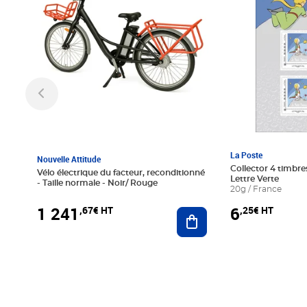
La Poste
Nouvelle Attitude
Collector 4 timbres
Vélo électrique du facteur, reconditionné
Lettre Verte
- Taille normale - Noir/ Rouge
20g / France
1 241
6
,67€ HT
,25€ HT
Ajouter au panier