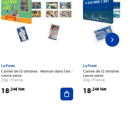
La Poste
La Poste
Carnet de 12 timbres - Maman dans l'art -
Carnet de 12 timbres - Le bl
Lettre verte
Lettre verte
20g / France
20g / France
18
18
,24€ Net
,24€ Net
r au panier
Ajouter au panier