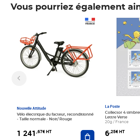
Vous pourriez également ai
Prix 1 241,67€ HT
Prix 6,25€ HT
La Poste
Nouvelle Attitude
Collector 4 timbres
Vélo électrique du facteur, reconditionné
Lettre Verte
- Taille normale - Noir/ Rouge
20g / France
1 241
6
,67€ HT
,25€ HT
Ajouter au panier