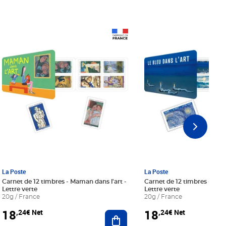
Prix 18,24€ Net
Prix 18,24€ Net
La Poste
La Poste
Carnet de 12 timbres - Maman dans l'art -
Carnet de 12 timbres - Le bl
Lettre verte
Lettre verte
20g / France
20g / France
18
18
,24€ Net
,24€ Net
r au panier
Ajouter au panier