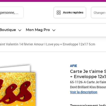
 personne, ...
Changer d
Accès rapides
Boutique
Mon Mag Pro
Saint Valentin 14 février Amour I Love you + Enveloppe 12x17 5cm
AFIE
Carte Je t'aime 
+ Enveloppe 12x
65-1126-A Carte Je t'a
Doré Brillant Kiss Biso
Américain BD Sentiment
Voir la description
Temporairement Indi