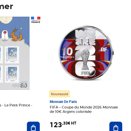
mer
Prix 123,33€ HT
Nouveauté
Monnaie De Paris
 - Le Petit Prince -
FIFA – Coupe du Monde 2026 Monnaie
de 10€ Argent colorisée
123
,33€ HT
Ajoute
Ajouter au panier