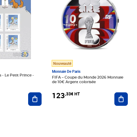
Nouveauté
Monnaie De Paris
 - Le Petit Prince -
FIFA – Coupe du Monde 2026 Monnaie
de 10€ Argent colorisée
123
,33€ HT
Ajoute
Ajouter au panier