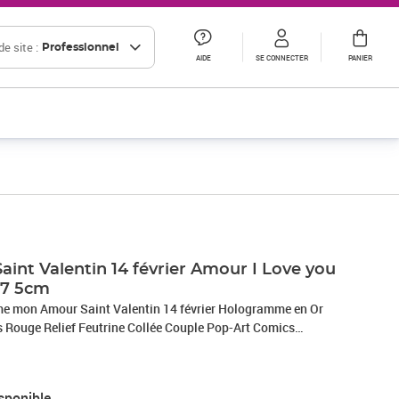
e site :
Professionnel
AIDE
SE CONNECTER
PANIER
Saint Valentin 14 février Amour I Love you
17 5cm
ime mon Amour Saint Valentin 14 février Hologramme en Or
us Rouge Relief Feutrine Collée Couple Pop-Art Comics
s avec Enveloppe
sponible