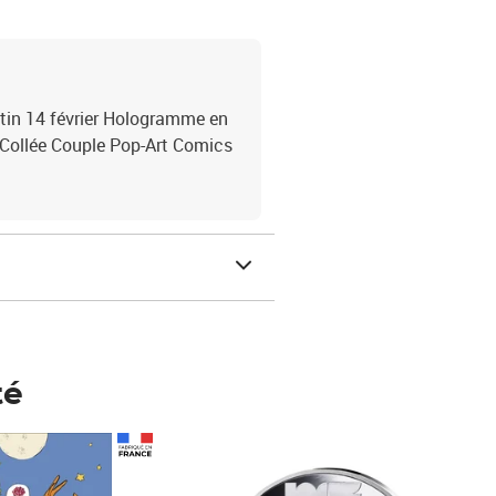
tin 14 février Hologramme en
e Collée Couple Pop-Art Comics
té
Prix 123,33€ HT