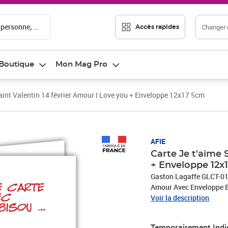
 personne, ...
Changer d
Accès rapides
Boutique
Mon Mag Pro
Saint Valentin 14 février Amour I Love you + Enveloppe 12x17 5cm
AFIE
Carte Je t'aime 
+ Enveloppe 12x
Gaston Lagaffe GLCT-012
Amour Avec Enveloppe B
Voir la description
Temporairement Indi