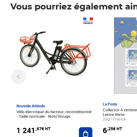
Vous pourriez également ai
Prix 1 241,67€ HT
Prix 6,25€ HT
La Poste
Nouvelle Attitude
Collector 4 timbres
Vélo électrique du facteur, reconditionné
Lettre Verte
- Taille normale - Noir/ Rouge
20g / France
1 241
6
,67€ HT
,25€ HT
Ajouter au panier