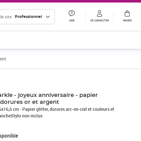
e site :
Professionnel
AIDE
SE CONNECTER
PANIER
gent
rkle - joyeux anniversaire - papier
 dorures or et argent
16,5 cm - Papier glitter, dorures arc-en-ciel et couleurs et
ancheStylo non inclus
sponible