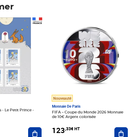
mer
Prix 123,33€ HT
Nouveauté
Monnaie De Paris
 - Le Petit Prince -
FIFA – Coupe du Monde 2026 Monnaie
de 10€ Argent colorisée
123
,33€ HT
Ajoute
Ajouter au panier