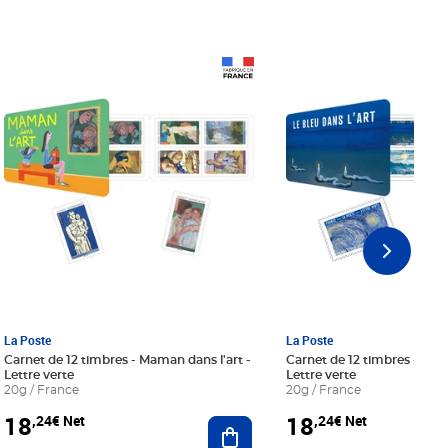
Prix 18,24€ Net
Prix 18,24€ Net
La Poste
La Poste
Carnet de 12 timbres - Maman dans l'art -
Carnet de 12 timbres - Le bl
Lettre verte
Lettre verte
20g / France
20g / France
18
18
,24€ Net
,24€ Net
r au panier
Ajouter au panier