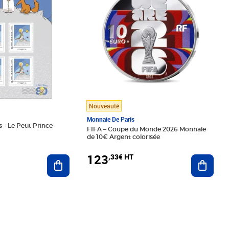
Nouveauté
Monnaie De Paris
 - Le Petit Prince -
FIFA – Coupe du Monde 2026 Monnaie
de 10€ Argent colorisée
123
,33€ HT
Ajoute
Ajouter au panier