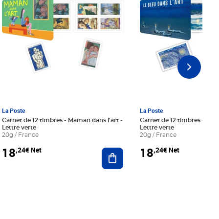
La Poste
La Poste
Carnet de 12 timbres - Maman dans l'art -
Carnet de 12 timbres - Le bl
Lettre verte
Lettre verte
20g / France
20g / France
18
18
,24€ Net
,24€ Net
r au panier
Ajouter au panier