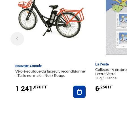
La Poste
Nouvelle Attitude
Collector 4 timbres
Vélo électrique du facteur, reconditionné
Lettre Verte
- Taille normale - Noir/ Rouge
20g / France
1 241
6
,67€ HT
,25€ HT
Ajouter au panier