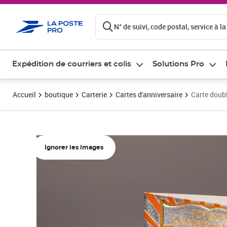
ontenu de la page
N° de suivi, code postal, service à la
Expédition de courriers et colis
Solutions Pro
Accueil
boutique
Carterie
Cartes d'anniversaire
Carte doubl
Ignorer les images