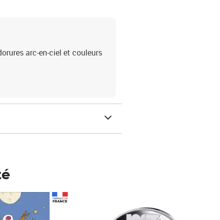
dorures arc-en-ciel et couleurs
té
Prix 123,33€ HT