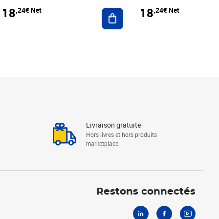
18
18
,24€ Net
,24€ Net
r au panier
Ajouter au panier
Livraison gratuite
Hors livres et hors produits
marketplace
Linkedin
Facebook
Youtube
Restons connectés