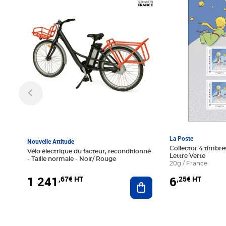
Prix 1 241,67€ HT
Prix 6,25€ HT
La Poste
Nouvelle Attitude
Collector 4 timbres
Vélo électrique du facteur, reconditionné
Lettre Verte
- Taille normale - Noir/ Rouge
20g / France
1 241
6
,67€ HT
,25€ HT
Ajouter au panier