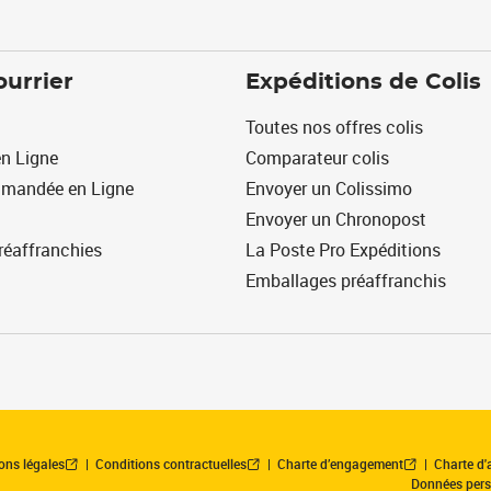
ourrier
Expéditions de Colis
Toutes nos offres colis
n Ligne
Comparateur colis
mmandée en Ligne
Envoyer un Colissimo
Envoyer un Chronopost
réaffranchies
La Poste Pro Expéditions
Emballages préaffranchis
ons légales
Conditions contractuelles
Charte d’engagement
Charte d'a
Données pers