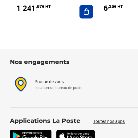
1 241
6
,67€ HT
,25€ HT
Ajouter au panier
Nos engagements
Proche de vous
Localiser un bureau de poste
Applications La Poste
Toutes nos apps