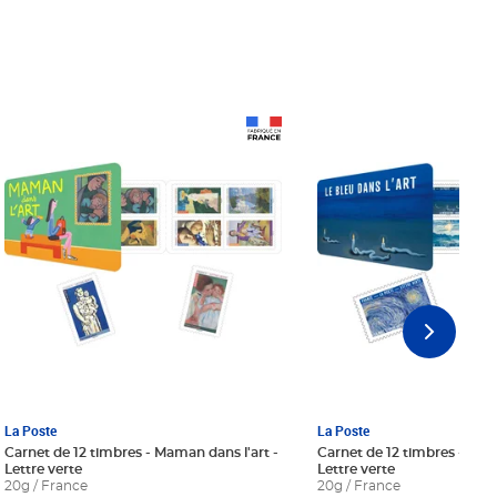
Prix 18,24€ Net
Prix 18,24€ Net
La Poste
La Poste
Carnet de 12 timbres - Maman dans l'art -
Carnet de 12 timbres - Le bl
Lettre verte
Lettre verte
20g / France
20g / France