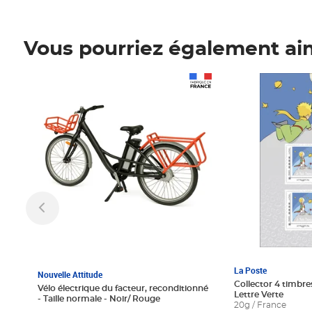
Vous pourriez également ai
Prix 1 241,67€ HT
Prix 6,25€ HT
La Poste
Nouvelle Attitude
Collector 4 timbres
Vélo électrique du facteur, reconditionné
Lettre Verte
- Taille normale - Noir/ Rouge
20g / France