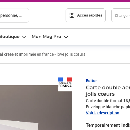
 personne, ...
Changer d
Accès rapides
Boutique
Mon Mag Pro
al créée et imprimée en france - love jolis cœurs
Editor
Carte double aer
jolis cœurs
Carte double format 16,5
Enveloppe blanche papie
beau papier matière. Un 
Voir la description
grande qualité au gauff
Temporairement Indi