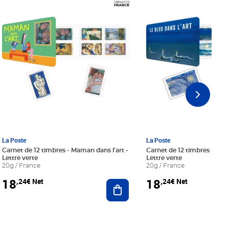
Prix 18,24€ Net
Prix 18,24€ Net
La Poste
La Poste
Carnet de 12 timbres - Maman dans l'art -
Carnet de 12 timbres - Le bl
Lettre verte
Lettre verte
20g / France
20g / France
18
18
,24€ Net
,24€ Net
r au panier
Ajouter au panier