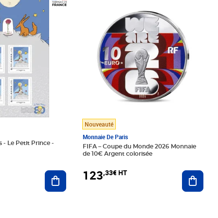
Prix 123,33€ HT
Nouveauté
Monnaie De Paris
 - Le Petit Prince -
FIFA – Coupe du Monde 2026 Monnaie
de 10€ Argent colorisée
123
,33€ HT
Ajoute
Ajouter au panier