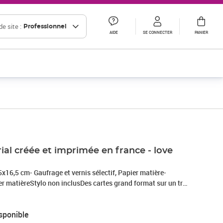
e site :
Professionnel
AIDE
SE CONNECTER
PANIER
ial créée et imprimée en france - love
x16,5 cm- Gaufrage et vernis sélectif, Papier matière-
r matièreStylo non inclusDes cartes grand format sur un très
magnifique travail d'artiste sur aquarelle. Une collection de
rage exceptionnel.
sponible