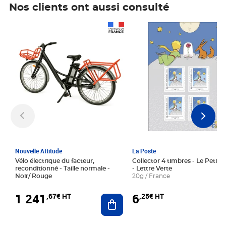
Nos clients ont aussi consulté
Prix 1 241,67€ HT
Prix 6,25€ HT
Nouvelle Attitude
La Poste
Vélo électrique du facteur,
Collector 4 timbres - Le Petit P
reconditionné - Taille normale -
- Lettre Verte
Noir/ Rouge
20g / France
1 241
6
,67€ HT
,25€ HT
Ajouter au panier