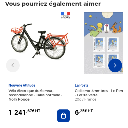
Vous pourriez également aimer
Prix 1 241,67€ HT
Prix 6,25€ HT
Nouvelle Attitude
La Poste
Vélo électrique du facteur,
Collector 4 timbres - Le Petit P
reconditionné - Taille normale -
- Lettre Verte
Noir/ Rouge
20g / France
1 241
6
,67€ HT
,25€ HT
Ajouter au panier