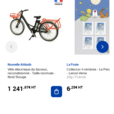
Prix 1 241,67€ HT
Prix 6,25€ HT
Nouvelle Attitude
La Poste
Vélo électrique du facteur,
Collector 4 timbres - Le Petit P
reconditionné - Taille normale -
- Lettre Verte
Noir/ Rouge
20g / France
1 241
6
,67€ HT
,25€ HT
Ajouter au panier