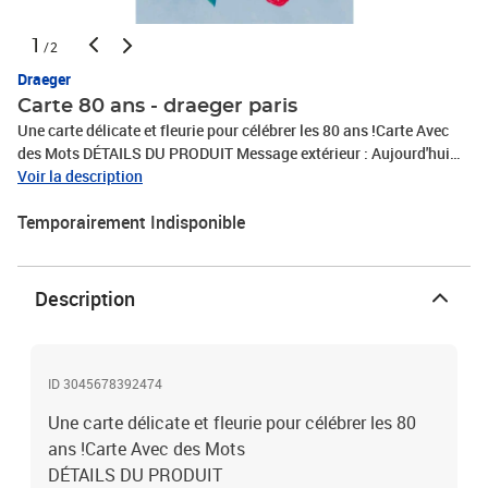
1
/2
Draeger
Carte 80 ans - draeger paris
Une carte délicate et fleurie pour célébrer les 80 ans !Carte Avec
des Mots DÉTAILS DU PRODUIT Message extérieur : Aujourd'hui
vous célébrez vos 80 ans Message intérieur : Que cette année qui
Voir la description
commence soit douce et sereine. Que chaque matin soit l'occasion
Temporairement Indisponible
de savourer le chant des oiseaux et d'entendre des rires d'enfants.
Que chacune de vos expériences soit une source inépuisable
d'anecdotes et de récits qui enchanteront ceux qui vous entourent.
Joyeux anniversaire
Description
ID 3045678392474
Une carte délicate et fleurie pour célébrer les 80
ans !Carte Avec des Mots
DÉTAILS DU PRODUIT