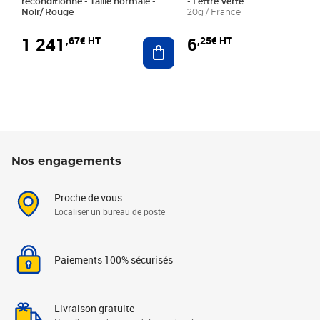
reconditionné - Taille normale -
- Lettre Verte
Noir/ Rouge
20g / France
1 241
6
,67€ HT
,25€ HT
Ajouter au panier
Nos engagements
Proche de vous
Localiser un bureau de poste
Paiements 100% sécurisés
Livraison gratuite