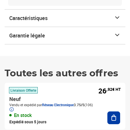
Caractéristiques
Garantie légale
Toutes les autres offres
26
,92€ HT
Livraison Offerte
Neuf
Vendu et expédié par
Réseau Electronique
3.75/5
(106)
Ajouter
En stock
Expédié sous 5 jours