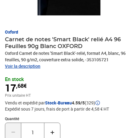
Oxford
Carnet de notes 'Smart Black' relié A4 96
Feuilles 90g Blanc OXFORD
Oxford Carnet de notes 'Smart Black'-relié, format A4, blanc, 96
feuilles, 90 g/m2, couverture extra solide, -353105721
Voir la description
En stock
17
,68€
Prix unitaire HT
Vendu et expédié par
Stock-Bureau
4.59/5
(329)
Expédié sous 7 jours, frais de port à partir de 4,58 € HT
Quantité : 1
Quantité