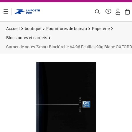
ontenu de la page
Accueil
boutique
Fournitures de bureau
Papeterie
Blocs-notes et carnets
Carnet de notes 'Smart Black' relié A4 96 Feuilles 90g Blanc OXFORD
Prix 17,68€
Prix 2