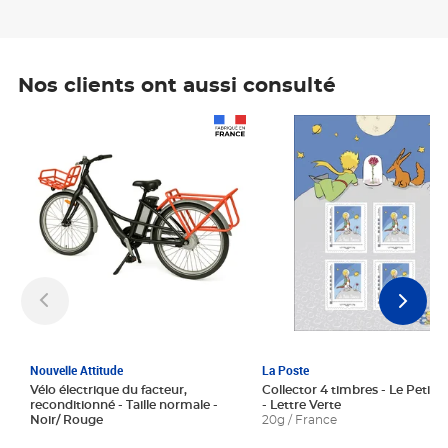
Nos clients ont aussi consulté
Prix 1 241,67€ HT
Prix 6,25€ HT
Nouvelle Attitude
La Poste
Vélo électrique du facteur,
Collector 4 timbres - Le Petit P
reconditionné - Taille normale -
- Lettre Verte
Noir/ Rouge
20g / France