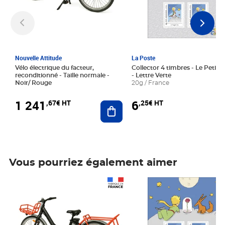
Nouvelle Attitude
La Poste
Vélo électrique du facteur,
Collector 4 timbres - Le Petit P
reconditionné - Taille normale -
- Lettre Verte
Noir/ Rouge
20g / France
1 241
6
,67€ HT
,25€ HT
Ajouter au panier
Vous pourriez également aimer
Prix 1 241,67€ HT
Prix 6,25€ HT