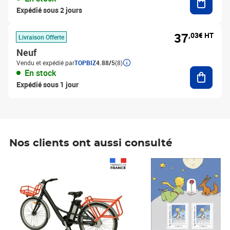
Expédié sous 2 jours
37
,03€ HT
Livraison Offerte
Neuf
Vendu et expédié par
TOPBIZ
4.88/5
(8)
Ajouter
En stock
Expédié sous 1 jour
Nos clients ont aussi consulté
Prix 1 241,67€ HT
Prix 6,25€ HT