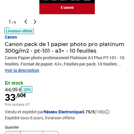
1
/4
Livraison offerte
Canon
Canon pack de 1 papier photo pro platinum
300g/m2 - pt-101 - a3+ - 10 feuilles
Canon Papier photo professionnel Platinum A3 Plus PT-101 - 10
feuilles. Format de papier: A3+, Feuilles par pack: 10 feuilles.
Largeur: 330 mm, Hauteur: 480 mm, Poids: 300 g
Voir la description
En stock
44,99 €
-25%
33
,60€
Prix unitaire HT
Vendu et expédié par
Réseau Electronique
3.75/5
(106)
Expédié sous 6 jours
livraison offerte
Quantité : 1
Quantité