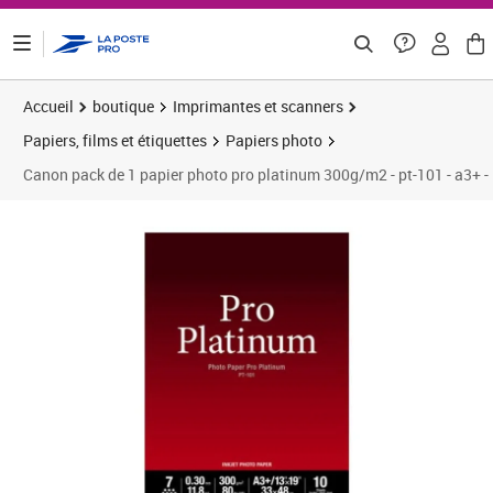
ontenu de la page
Accueil
boutique
Imprimantes et scanners
Papiers, films et étiquettes
Papiers photo
Canon pack de 1 papier photo pro platinum 300g/m2 - pt-101 - a3+ - 
Prix barré 44,99 €
Prix 33,60€
Prix 3
Prix 3