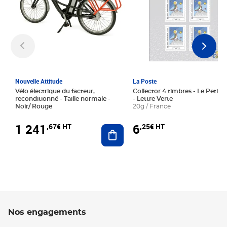
Nouvelle Attitude
La Poste
Vélo électrique du facteur,
Collector 4 timbres - Le Petit P
reconditionné - Taille normale -
- Lettre Verte
Noir/ Rouge
20g / France
1 241
6
,67€ HT
,25€ HT
Ajouter au panier
Nos engagements