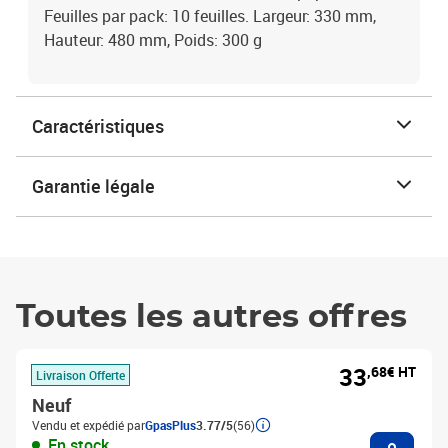
Feuilles par pack: 10 feuilles. Largeur: 330 mm,
Hauteur: 480 mm, Poids: 300 g
Caractéristiques
Garantie légale
Toutes les autres offres
33
,68€ HT
Livraison Offerte
Neuf
Vendu et expédié par
GpasPlus
3.77/5
(56)
Ajouter
En stock