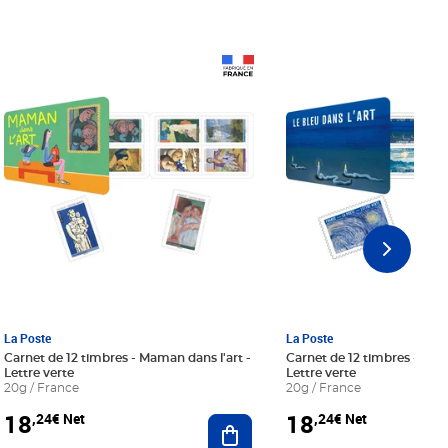
Prix 18,24€ Net
Prix 18,24€ Net
La Poste
La Poste
Carnet de 12 timbres - Maman dans l'art -
Carnet de 12 timbres - Le bl
Lettre verte
Lettre verte
20g / France
20g / France
18
18
,24€ Net
,24€ Net
r au panier
Ajouter au panier