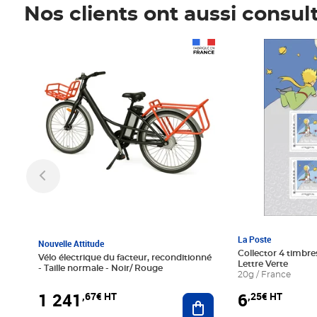
Nos clients ont aussi consul
Prix 1 241,67€ HT
Prix 6,25€ HT
La Poste
Nouvelle Attitude
Collector 4 timbres
Vélo électrique du facteur, reconditionné
Lettre Verte
- Taille normale - Noir/ Rouge
20g / France
1 241
6
,67€ HT
,25€ HT
Ajouter au panier