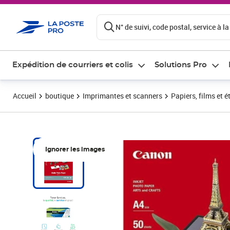
ontenu de la page
N° de suivi, code postal, service à la
Expédition de courriers et colis
Solutions Pro
Accueil
boutique
Imprimantes et scanners
Papiers, films et é
Ignorer les images