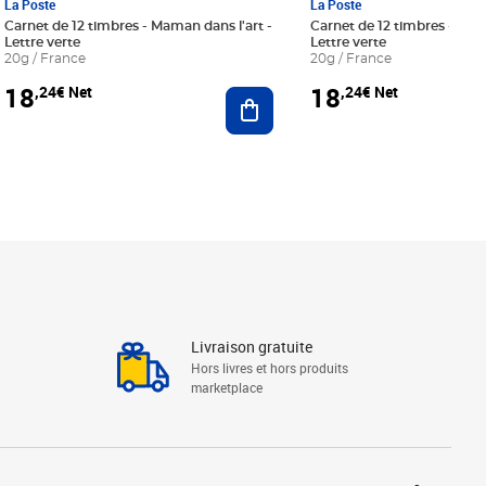
La Poste
La Poste
Carnet de 12 timbres - Maman dans l'art -
Carnet de 12 timbres - Le bl
Lettre verte
Lettre verte
20g / France
20g / France
18
18
,24€ Net
,24€ Net
r au panier
Ajouter au panier
Livraison gratuite
Hors livres et hors produits
marketplace
Linkedin
Facebook
Youtube