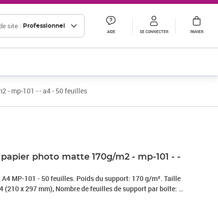
e site :
Professionnel
AIDE
SE CONNECTER
PANIER
- mp-101 - - a4 - 50 feuilles
Prix 23,15€ HT
Prix 26,68€ HT
Prix barré 37,12 € HT
Prix 30,93€ HT
 papier photo matte 170g/m2 - mp-101 - -
A4 MP-101 - 50 feuilles. Poids du support: 170 g/m². Taille
A4 (210 x 297 mm), Nombre de feuilles de support par boîte: 50