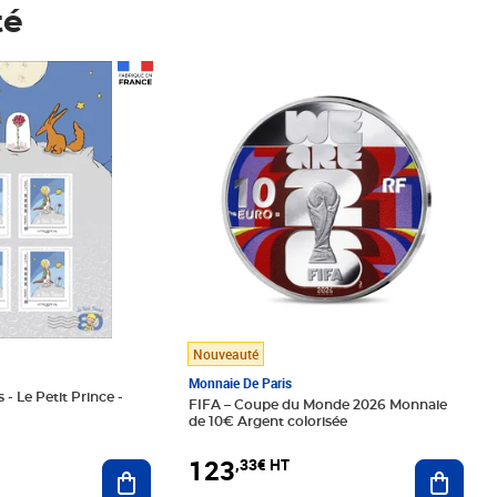
té
Prix 123,33€ HT
Nouveauté
Monnaie De Paris
 - Le Petit Prince -
FIFA – Coupe du Monde 2026 Monnaie
de 10€ Argent colorisée
123
,33€ HT
Ajoute
Ajouter au panier