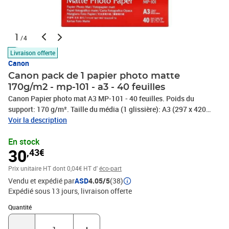
1
/4
Livraison offerte
Canon
Canon pack de 1 papier photo matte
170g/m2 - mp-101 - a3 - 40 feuilles
Canon Papier photo mat A3 MP-101 - 40 feuilles. Poids du
support: 170 g/m². Taille du média (1 glissière): A3 (297 x 420
mm), Nombre de feuilles de support par boîte: 40 feuilles
Voir la description
En stock
30
,43€
Prix unitaire HT
dont 0,04€ HT d'
éco-part
Vendu et expédié par
ASD
4.05/5
(38)
Expédié sous 13 jours
livraison offerte
Quantité : 1
Quantité