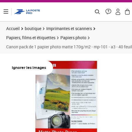
ontenu de la page
Accueil
boutique
Imprimantes et scanners
Papiers, films et étiquettes
Papiers photo
Canon pack de 1 papier photo matte 170g/m2 - mp-101 - a3 - 40 feuil
Prix 30,43€
Prix b
Prix 3
Prix 3
Ignorer les images