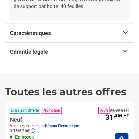
de support par boîte: 40 feuilles
Caractéristiques
Garantie légale
Toutes les autres offres
94,99 € HT
Livraison Offerte
Promotion
-66%
31
,86€ HT
Neuf
Vendu et expédié par
Réseau Electronique
3.75/5
(106)
Ajouter
En stock