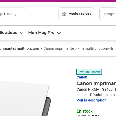
 personne, ...
Changer d
Accès rapides
Boutique
Mon Mag Pro
primantes multifonction
Canon imprimante pixmamultifonctionwifi
Prix 276,98€
Livraison offerte
Canon
Canon impriman
Canon PIXMA TS3450. Tec
couleur, Résolution max
Numérisation couleur, R
Voir la description
papier de série A ISO ma
En stock