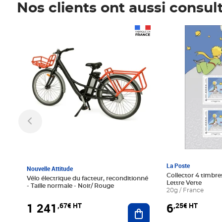
Nos clients ont aussi consul
Prix 1 241,67€ HT
Prix 6,25€ HT
La Poste
Nouvelle Attitude
Collector 4 timbres
Vélo électrique du facteur, reconditionné
Lettre Verte
- Taille normale - Noir/ Rouge
20g / France
1 241
6
,67€ HT
,25€ HT
Ajouter au panier