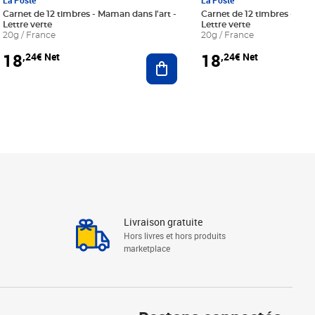
La Poste
La Poste
Carnet de 12 timbres - Maman dans l'art -
Carnet de 12 timbres - Le bl
Lettre verte
Lettre verte
20g / France
20g / France
18
18
,24€ Net
,24€ Net
r au panier
Ajouter au panier
Livraison gratuite
Hors livres et hors produits
marketplace
Linkedin
Facebook
Youtube