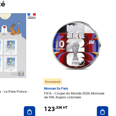
té
Prix 123,33€ HT
Nouveauté
Monnaie De Paris
 - Le Petit Prince -
FIFA – Coupe du Monde 2026 Monnaie
de 10€ Argent colorisée
123
,33€ HT
Ajoute
Ajouter au panier