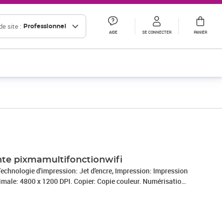
e site :
Professionnel
AIDE
SE CONNECTER
PANIER
te pixmamultifonctionwifi
hnologie d'impression: Jet d'encre, Impression: Impression
imale: 4800 x 1200 DPI. Copier: Copie couleur. Numérisation:
ésolution de numérisation optique: 600 x 1200 DPI. Taille de
ximum: A4. Wifi. Couleur du produit: Noir