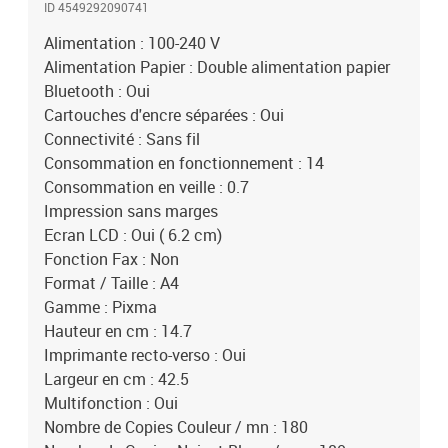
ID 4549292090741
Scanner : Contact Image Sensor (CIS)Vitesse d'impression photo :
43 sVitesse de copie couleur : 6.8 ipmVitesse de copie n/b : 13.0
Alimentation : 100-240 V
ipmVitesse de numérisation : 14 sWireless LAN : Oui
Alimentation Papier : Double alimentation papier
Bluetooth : Oui
Cartouches d'encre séparées : Oui
Connectivité : Sans fil
Consommation en fonctionnement : 14
Consommation en veille : 0.7
Impression sans marges
Ecran LCD : Oui ( 6.2 cm)
Fonction Fax : Non
Format / Taille : A4
Gamme : Pixma
Hauteur en cm : 14.7
Imprimante recto-verso : Oui
Largeur en cm : 42.5
Multifonction : Oui
Nombre de Copies Couleur / mn : 180