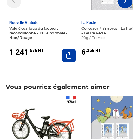
Nouvelle Attitude
La Poste
Vélo électrique du facteur,
Collector 4 timbres - Le Petit P
reconditionné - Taille normale -
- Lettre Verte
Noir/ Rouge
20g / France
1 241
6
,67€ HT
,25€ HT
Ajouter au panier
Vous pourriez également aimer
Prix 1 241,67€ HT
Prix 6,25€ HT