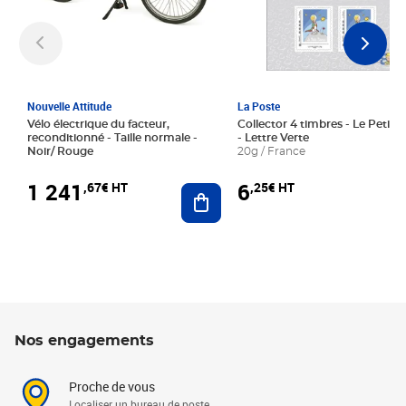
Nouvelle Attitude
La Poste
Vélo électrique du facteur,
Collector 4 timbres - Le Petit P
reconditionné - Taille normale -
- Lettre Verte
Noir/ Rouge
20g / France
1 241
6
,67€ HT
,25€ HT
Ajouter au panier
Nos engagements
Proche de vous
Localiser un bureau de poste