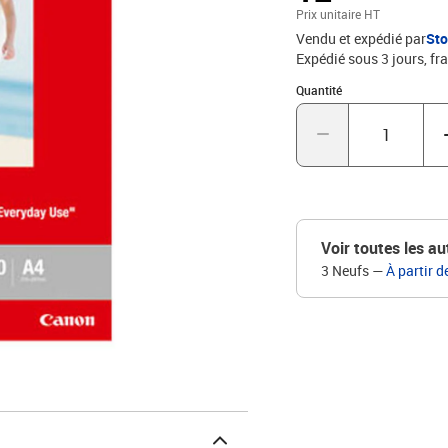
Prix unitaire HT
Vendu et expédié par
St
Expédié sous 3 jours, fra
Quantité : 1
Quantité
Voir toutes les au
3 Neufs
—
À partir d