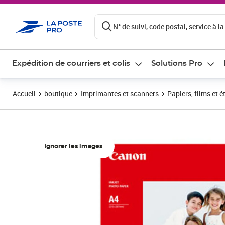
ontenu de la page
N° de suivi, code postal, service à la
Expédition de courriers et colis
Solutions Pro
Accueil
boutique
Imprimantes et scanners
Papiers, films et é
Ignorer les images