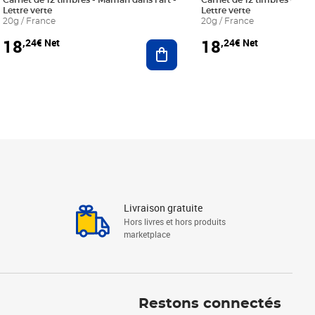
Carnet de 12 timbres - Maman dans l'art -
Carnet de 12 timbres - Le bl
Lettre verte
Lettre verte
20g / France
20g / France
18
18
,24€ Net
,24€ Net
r au panier
Ajouter au panier
Livraison gratuite
Hors livres et hors produits
marketplace
Linkedin
Facebook
Youtube
Restons connectés