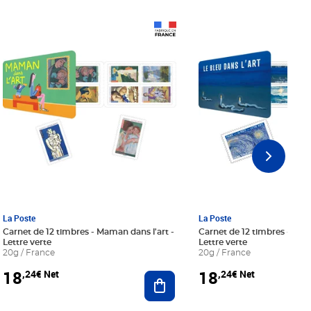
Prix 18,24€ Net
Prix 18,24€ Net
La Poste
La Poste
Carnet de 12 timbres - Maman dans l'art -
Carnet de 12 timbres - Le bl
Lettre verte
Lettre verte
20g / France
20g / France
18
18
,24€ Net
,24€ Net
r au panier
Ajouter au panier