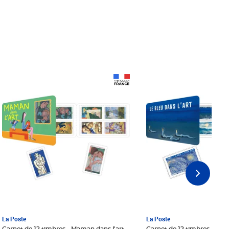
Prix 18,24€ Net
Prix 18,24€ Net
La Poste
La Poste