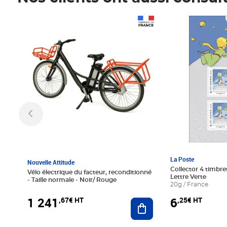
Prix 1 241,67€ HT
Prix 6,25€ HT
La Poste
Nouvelle Attitude
Collector 4 timbres
Vélo électrique du facteur, reconditionné
Lettre Verte
- Taille normale - Noir/ Rouge
20g / France
1 241
6
,67€ HT
,25€ HT
Ajouter au panier