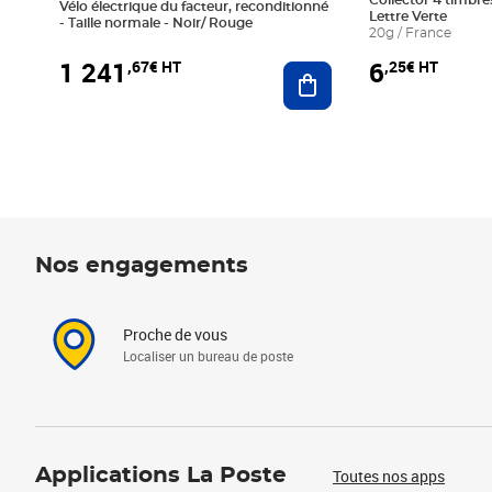
Collector 4 timbres
Vélo électrique du facteur, reconditionné
Lettre Verte
- Taille normale - Noir/ Rouge
20g / France
1 241
6
,67€ HT
,25€ HT
Ajouter au panier
Nos engagements
Proche de vous
Localiser un bureau de poste
Applications La Poste
Toutes nos apps