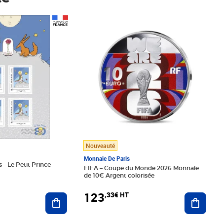
Prix 123,33€ HT
Nouveauté
Monnaie De Paris
 - Le Petit Prince -
FIFA – Coupe du Monde 2026 Monnaie
de 10€ Argent colorisée
123
,33€ HT
Ajoute
Ajouter au panier