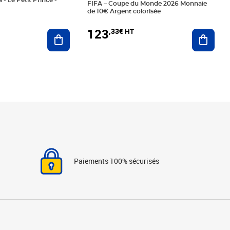
 - Le Petit Prince -
FIFA – Coupe du Monde 2026 Monnaie
de 10€ Argent colorisée
123
,33€ HT
Ajoute
Ajouter au panier
Paiements 100% sécurisés