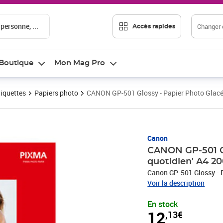
 personne, ...
Changer d
Accès rapides
Boutique
Mon Mag Pro
tiquettes
Papiers photo
CANON GP-501 Glossy - Papier Photo Glacé '
Prix 12,13€
Canon
CANON GP-501 Gl
quotidien' A4 200
Canon GP-501 Glossy - Pa
Voir la description
En stock
12
,13€