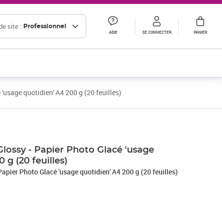
e site :
Professionnel
AIDE
SE CONNECTER
PANIER
usage quotidien' A4 200 g (20 feuilles)
Prix 17,29€ HT
Prix 17,69€ HT
Prix barré 31,66 € HT
Prix 26,38€ HT
ossy - Papier Photo Glacé 'usage
 g (20 feuilles)
pier Photo Glacé 'usage quotidien' A4 200 g (20 feuilles)