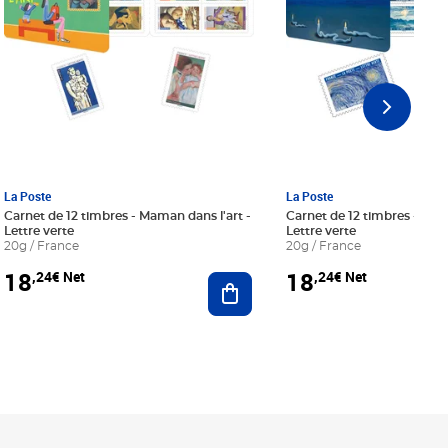
La Poste
La Poste
Carnet de 12 timbres - Maman dans l'art -
Carnet de 12 timbres - Le bl
Lettre verte
Lettre verte
20g / France
20g / France
18
18
,24€ Net
,24€ Net
r au panier
Ajouter au panier