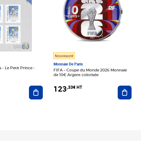
Nouveauté
Monnaie De Paris
 - Le Petit Prince -
FIFA – Coupe du Monde 2026 Monnaie
de 10€ Argent colorisée
123
,33€ HT
Ajoute
Ajouter au panier