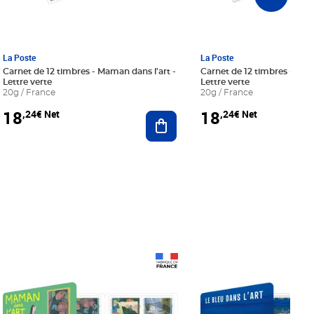
La Poste
La Poste
Carnet de 12 timbres - Maman dans l'art -
Carnet de 12 timbres - Le bl
Lettre verte
Lettre verte
20g / France
20g / France
18
18
,24€ Net
,24€ Net
r au panier
Ajouter au panier
Prix 18,24€ Net
Prix 18,24€ Net