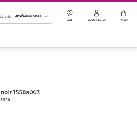
e site :
Professionnel
AIDE
SE CONNECTER
PANIER
Prix 100,93€ HT
 noir 1558a003
Canon