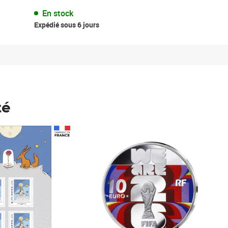
En stock
Expédié sous 6 jours
té
Prix 123,33€ HT