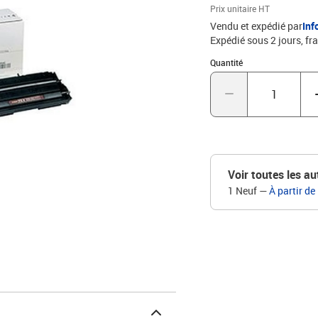
Prix unitaire HT
Vendu et expédié par
Inf
Expédié sous 2 jours, fra
Quantité : 1
Quantité
Voir toutes les au
1 Neuf
—
À partir de