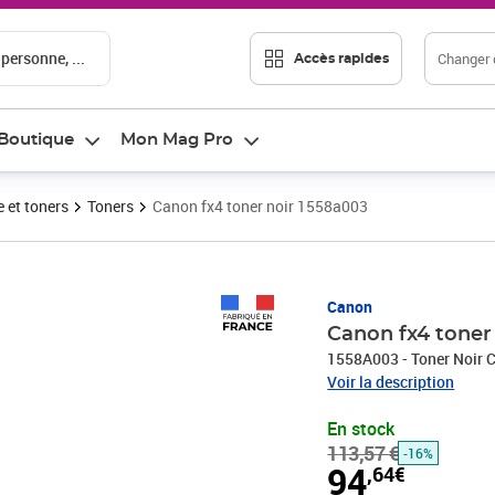
 personne, ...
Changer d
Accès rapides
Boutique
Mon Mag Pro
 et toners
Toners
Canon fx4 toner noir 1558a003
Prix barré 113,57 €
Prix 94,64€
Canon
Canon fx4 toner
1558A003 - Toner Noir 
Voir la description
En stock
113,57 €
-16%
94
,64€