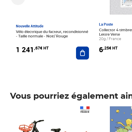
La Poste
Nouvelle Attitude
Collector 4 timbres
Vélo électrique du facteur, reconditionné
Lettre Verte
- Taille normale - Noir/ Rouge
20g / France
1 241
6
,67€ HT
,25€ HT
Ajouter au panier
Vous pourriez également ai
Prix 1 241,67€ HT
Prix 6,25€ HT