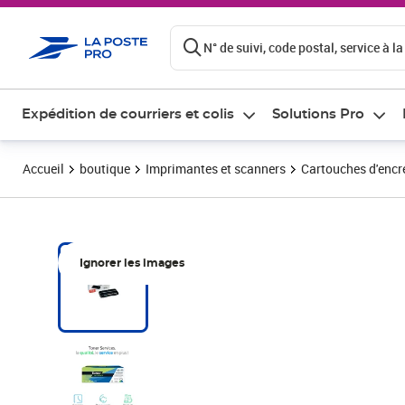
ontenu de la page
N° de suivi, code postal, service à la
Expédition de courriers et colis
Solutions Pro
Accueil
boutique
Imprimantes et scanners
Cartouches d'encre
Ignorer les images