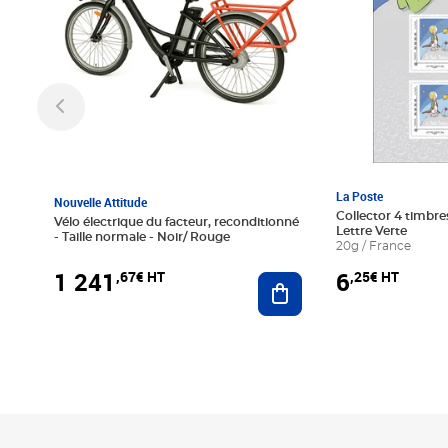
La Poste
Nouvelle Attitude
Collector 4 timbres
Vélo électrique du facteur, reconditionné
Lettre Verte
- Taille normale - Noir/ Rouge
20g / France
1 241
6
,67€ HT
,25€ HT
Ajouter au panier