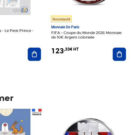
Nouveauté
Monnaie De Paris
 - Le Petit Prince -
FIFA – Coupe du Monde 2026 Monnaie
de 10€ Argent colorisée
123
,33€ HT
Ajoute
Ajouter au panier
mer
Prix 123,33€ HT