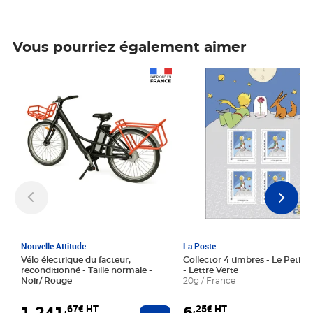
Vous pourriez également aimer
Prix 1 241,67€ HT
Prix 6,25€ HT
Nouvelle Attitude
La Poste
Vélo électrique du facteur,
Collector 4 timbres - Le Petit P
reconditionné - Taille normale -
- Lettre Verte
Noir/ Rouge
20g / France
1 241
6
,67€ HT
,25€ HT
Ajouter au panier