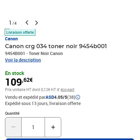
1
/4
Livraison offerte
Canon
Canon crg 034 toner noir 9454b001
9454B001 - Toner Noir Canon
Voir la description
En stock
109
,62€
Prix unitaire HT
dont 0,12€ HT d'
éco-part
Vendu et expédié par
ASD
4.05/5
(38)
Expédié sous 13 jours
livraison offerte
Quantité : 1
Quantité