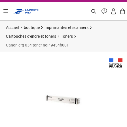
ontenu de la page
Accueil
boutique
Imprimantes et scanners
Cartouches d'encre et toners
Toners
Canon crg 034 toner noir 9454b001
Prix 109,62€
Prix b
Prix 
Prix 
Prix 
Prix b
Prix 