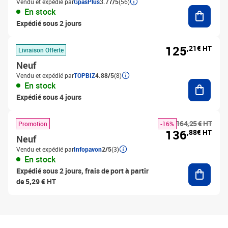
Vendu et expédié par
GpasPlus
3.77/5
(56)
Ajouter
En stock
Expédié sous 2 jours
125
,21€ HT
Livraison Offerte
Neuf
Vendu et expédié par
TOPBIZ
4.88/5
(8)
Ajouter
En stock
Expédié sous 4 jours
164,25 € HT
Promotion
-16%
136
,88€ HT
Neuf
Vendu et expédié par
Infopavon
2/5
(3)
En stock
Ajouter
Expédié sous 2 jours, frais de port à partir
de 5,29 € HT