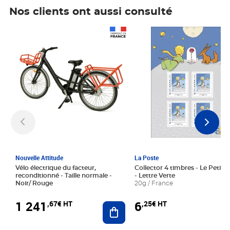
Nos clients ont aussi consulté
Prix 1 241,67€ HT
Prix 6,25€ HT
Nouvelle Attitude
La Poste
Vélo électrique du facteur,
Collector 4 timbres - Le Petit P
reconditionné - Taille normale -
- Lettre Verte
Noir/ Rouge
20g / France
1 241
6
,67€ HT
,25€ HT
Ajouter au panier