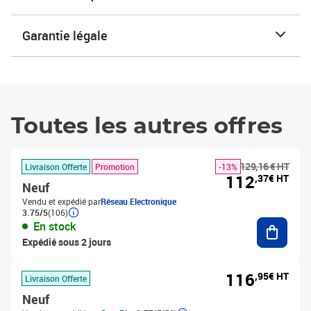
Garantie légale
Toutes les autres offres
129,16 € HT
Livraison Offerte
Promotion
-13%
112
,37€ HT
Neuf
Vendu et expédié par
Réseau Electronique
3.75/5
(106)
Ajouter
En stock
Expédié sous 2 jours
116
,95€ HT
Livraison Offerte
Neuf