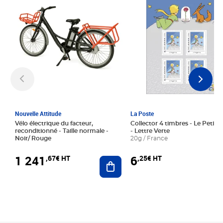
Nouvelle Attitude
La Poste
Vélo électrique du facteur,
Collector 4 timbres - Le Petit P
reconditionné - Taille normale -
- Lettre Verte
Noir/ Rouge
20g / France
1 241
6
,67€ HT
,25€ HT
Ajouter au panier