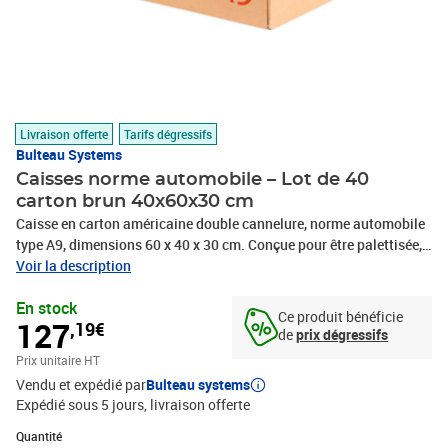
Livraison offerte
Tarifs dégressifs
Bulteau Systems
Caisses norme automobile – Lot de 40
carton brun 40x60x30 cm
Caisse en carton américaine double cannelure, norme automobile
type A9, dimensions 60 x 40 x 30 cm. Conçue pour être palettisée,
elle offre une solution économique et solide pour le transport de
Voir la description
charges mi-lourdes.Cette caisse en carton américaine double
En stock
cannelure, conforme à la norme automobile type A9, mesure 60 x
Ce produit bénéficie
127
,19€
40 x 30 cm. Elle est idéale pour emballer, protéger, ranger et
de
prix dégressifs
expédier vos produits grâce à sa construction robuste en double
Prix unitaire HT
cannelure, qui assure une protection efficace contre les chocs et
Vendu et expédié par
Bulteau systems
les manipulations.Optimisée pour la palettisation, cette caisse
Expédié sous 5 jours
livraison offerte
permet de constituer des palettes homogènes et stables sans
débord ni retrait, maximisant ainsi l'efficacité logistique et
Quantité : 1
Quantité