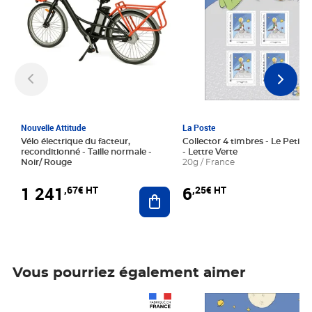
Nouvelle Attitude
La Poste
Vélo électrique du facteur,
Collector 4 timbres - Le Petit P
reconditionné - Taille normale -
- Lettre Verte
Noir/ Rouge
20g / France
1 241
6
,67€ HT
,25€ HT
Ajouter au panier
Vous pourriez également aimer
Prix 1 241,67€ HT
Prix 6,25€ HT