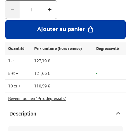
réduisant les coûts de transport. Elle est fabriquée à partir de
papier recyclé et est entièrement recyclable, ce qui en fait un choix
.La caisse est conçue pour être fermée par collage ou ruban
adhésif, et elle est livrée avec une impression de référence sur la
face externe pour faciliter l'identification et la pose d'étiquettes.
Ajouter au panier
Disponible en stock, elle peut être livrée en 24/48 heures, et les prix
varient en fonction des quantités commandées.
Quantité
Prix unitaire (hors remise)
Dégressivité
1 et +
127,19 €
-
5 et +
121,66 €
-
10 et +
110,59 €
-
Revenir au lien "Prix dégressifs"
Description