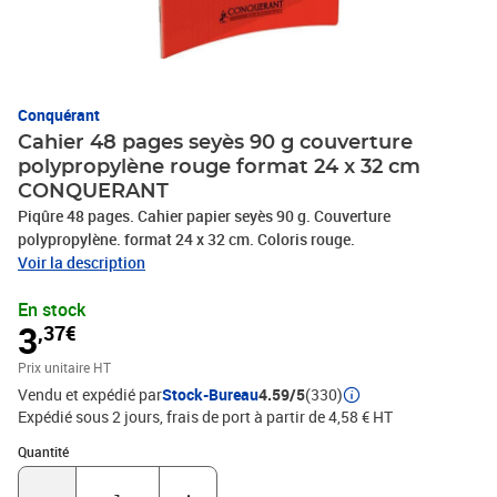
Conquérant
Cahier 48 pages seyès 90 g couverture
polypropylène rouge format 24 x 32 cm
CONQUERANT
Piqûre 48 pages. Cahier papier seyès 90 g. Couverture
polypropylène. format 24 x 32 cm. Coloris rouge.
Voir la description
En stock
3
,37€
Prix unitaire HT
Vendu et expédié par
Stock-Bureau
4.59/5
(330)
Expédié sous 2 jours, frais de port à partir de 4,58 € HT
Quantité : 1
Quantité