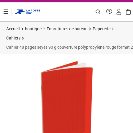
ontenu de la page
Accueil
boutique
Fournitures de bureau
Papeterie
Cahiers
Cahier 48 pages seyès 90 g couverture polypropylène rouge forma
Prix 3,37€
Prix 1