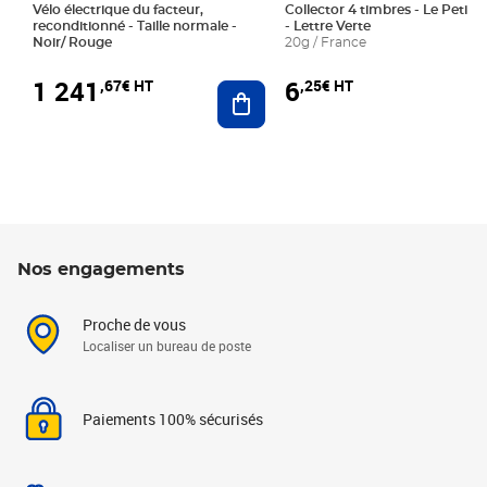
Vélo électrique du facteur,
Collector 4 timbres - Le Petit P
reconditionné - Taille normale -
- Lettre Verte
Noir/ Rouge
20g / France
1 241
6
,67€ HT
,25€ HT
Ajouter au panier
Nos engagements
Proche de vous
Localiser un bureau de poste
Paiements 100% sécurisés