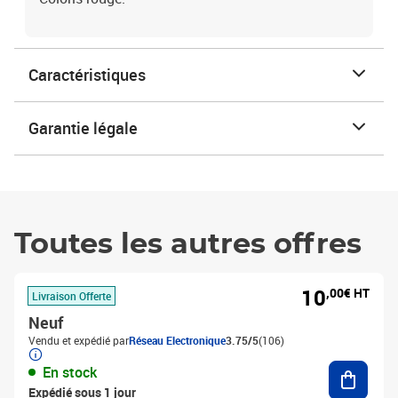
Caractéristiques
Garantie légale
Toutes les autres offres
10
,00€ HT
Livraison Offerte
Neuf
Vendu et expédié par
Réseau Electronique
3.75/5
(106)
Ajouter
En stock
Expédié sous 1 jour