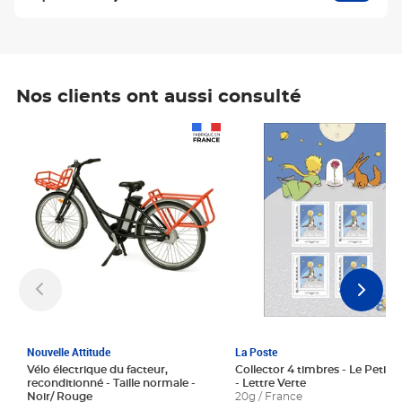
Nos clients ont aussi consulté
Prix 1 241,67€ HT
Prix 6,25€ HT
Nouvelle Attitude
La Poste
Vélo électrique du facteur,
Collector 4 timbres - Le Petit P
reconditionné - Taille normale -
- Lettre Verte
Noir/ Rouge
20g / France