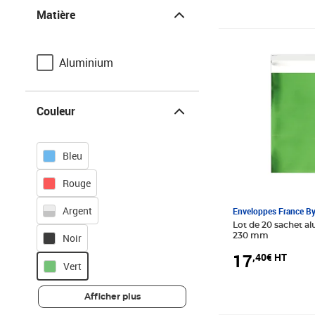
Matière
Matière
Prix 17,40€ HT
Aluminium
Couleur
Couleur
Bleu
Rouge
Argent
Enveloppes France B
Lot de 20 sachet al
Noir
230 mm
17
,40€ HT
Vert
Afficher plus