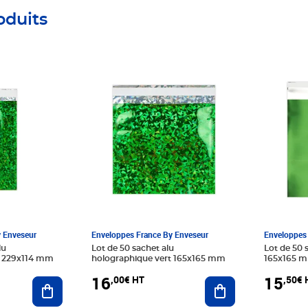
oduits
Prix 16,00€ HT
Prix 15,
y Enveseur
Enveloppes France By Enveseur
Enveloppes 
lu
Lot de 50 sachet alu
Lot de 50 
t 229x114 mm
holographique vert 165x165 mm
165x165 
16
15
,00€ HT
,50€ 
Ajouter au panier
Ajouter au panier