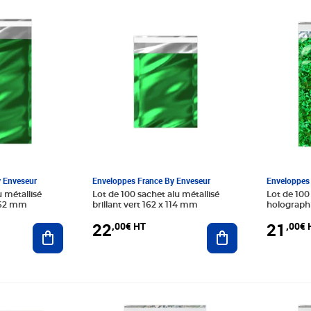
Prix 22,00€ HT
Prix 21,
y Enveseur
Enveloppes France By Enveseur
Enveloppes 
u métallisé
Lot de 100 sachet alu métallisé
Lot de 100
 162 mm
brillant vert 162 x 114 mm
holograph
(c6)
22
21
,00€ HT
,00€ 
Ajouter au panier
Ajouter au panier
Prix 20,20€ HT
Prix 26,