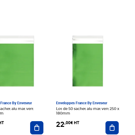
50€ HT
Prix 22,00€ HT
France By Enveseur
Enveloppes France By Enveseur
sachet alu mat vert
Lot de 50 sachet alu mat vert 250 x
mm
180mm
22
HT
,00€ HT
Ajouter au panier
Ajouter au