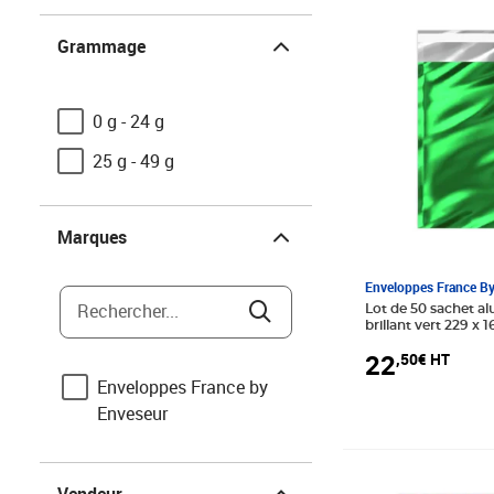
Grammage
Prix 22,50€ HT
Grammage
0 g - 24 g
25 g - 49 g
Marques
Marques
Enveloppes France B
Rechercher...
Lot de 50 sachet al
brillant vert 229 x
22
,50€ HT
Enveloppes France by
Enveseur
Vendeur
Prix 33,50€ HT