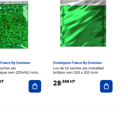
France By Enveseur
Enveloppes France By Enveseur
sachet alu
Lot de 50 sachet alu métallisé
ique vert 229x162 mm
brillant vert 220 x 220 mm
28
HT
,50€ HT
Ajouter au panier
Ajouter au