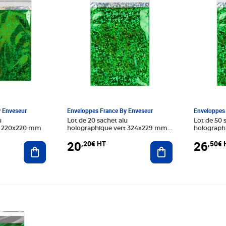
y Enveseur
Enveloppes France By Enveseur
Enveloppes 
u
Lot de 20 sachet alu
Lot de 50 
t 220x220 mm
holographique vert 324x229 mm
holograph
(c4)
(c5)
20
26
,20€ HT
,50€ 
Ajouter au panier
Ajouter au panier