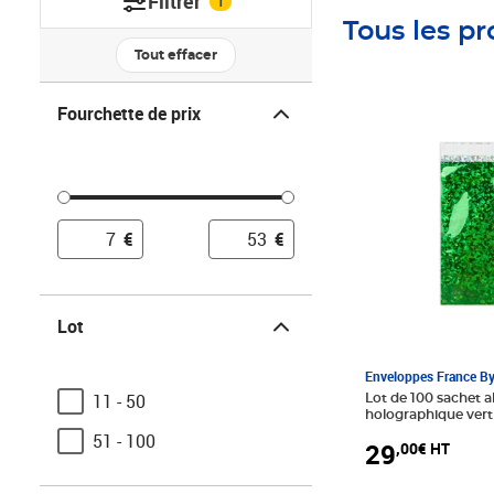
Filtrer
1
Tous les pr
Tout effacer
Fourchette de prix
Fourchette de prix
Prix 29,00€ HT
€
€
Lot
Lot
Enveloppes France B
11 - 50
Lot de 100 sachet a
holographique ver
51 - 100
29
,00€ HT