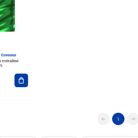
y Enveseur
u métallisé
65
Ajouter au panier
1