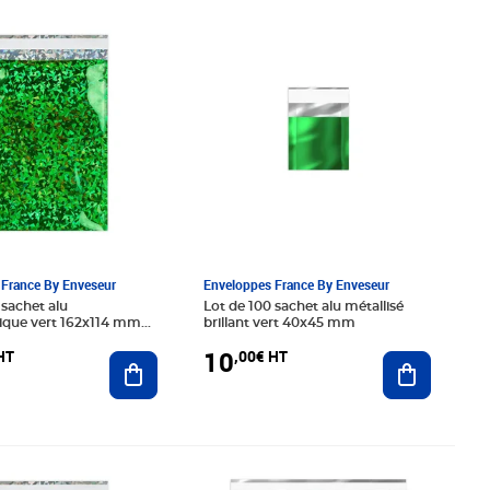
00€ HT
Prix 10,00€ HT
France By Enveseur
Enveloppes France By Enveseur
 sachet alu
Lot de 100 sachet alu métallisé
ique vert 162x114 mm
brillant vert 40x45 mm
10
HT
,00€ HT
Ajouter au panier
Ajouter au
50€ HT
Prix 28,50€ HT