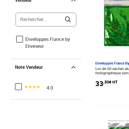
Vendeur
Rechercher...
Enveloppes France by
Enveseur
Note Vendeur
Enveloppes France B
Note Vendeur
Lot de 50 sachet al
holographique ver
33
,50€ HT
Noté 4 sur 5
4.0
Prix 16,00€ HT