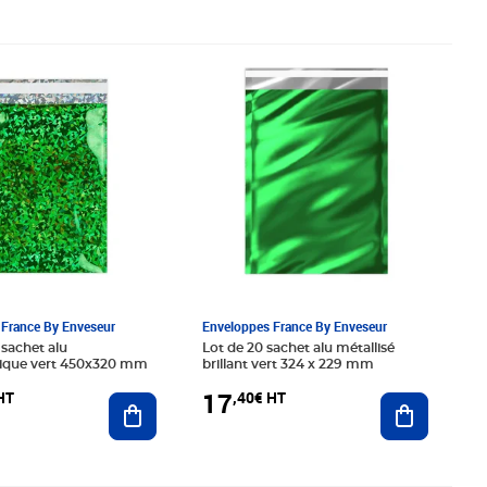
40€ HT
Prix 17,40€ HT
France By Enveseur
Enveloppes France By Enveseur
 sachet alu
Lot de 20 sachet alu métallisé
ique vert 450x320 mm
brillant vert 324 x 229 mm
17
HT
,40€ HT
Ajouter au panier
Ajouter au