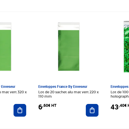
Prix 6,60€ HT
Prix 43,
y Enveseur
Enveloppes France By Enveseur
Enveloppes 
u mat vert 320 x
Lot de 20 sachet alu mat vert 220 x
Lot de 100
110 mm
holograph
6
43
,60€ HT
,40€ 
Ajouter au panier
Ajouter au panier