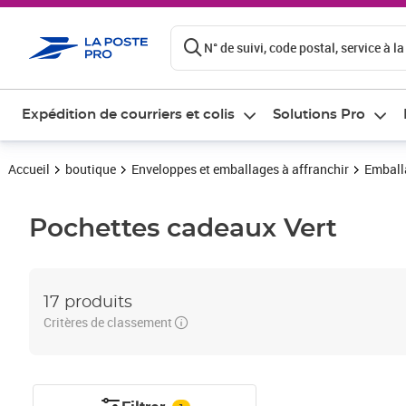
ontenu de la page
N° de suivi, code postal, service à la
Expédition de courriers et colis
Solutions Pro
Accueil
boutique
Enveloppes et emballages à affranchir
Emball
Pochettes cadeaux
Vert
17 produits
Critères de classement