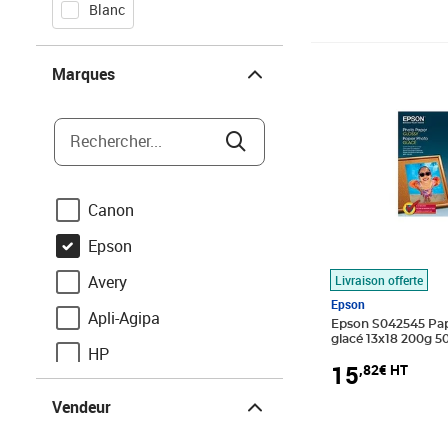
Blanc
Marques
Prix 15,82€ HT
Marques
Rechercher...
Canon
Epson
Avery
Livraison offerte
Epson
Apli-Agipa
Epson S042545 Pap
glacé 
HP
15
,82€ HT
Vendeur
Apli
Vendeur
Q-Connect