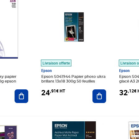
Livraison offerte
Livraison o
Epson
Epson
ty papier
Epson S041944 Papier photo ultra
Epson S04
0g epson
brillant 13x18 300g 50 feuilles
24
32
,91€ HT
,12€ 
Ajouter au panier
Ajouter au panier
Prix 26,24€ HT
Prix 22,