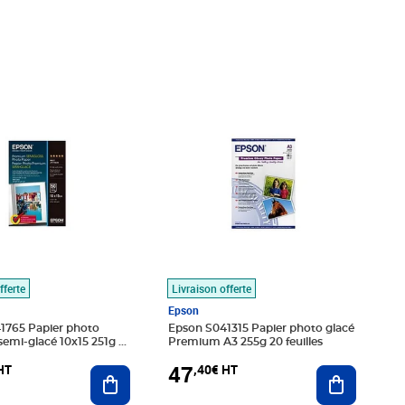
47€ HT
Prix 47,40€ HT
fferte
Livraison offerte
Epson
1765 Papier photo
Epson S041315 Papier photo glacé
mi-glacé 10x15 251g 50
Premium A3 255g 20 feuilles
47
HT
,40€ HT
Ajouter au panier
Ajouter au