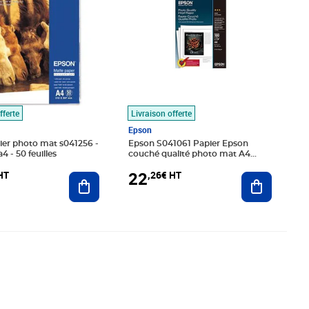
fferte
Livraison offerte
Epson
ier photo mat s041256 -
Epson S041061 Papier Epson
4 - 50 feuilles
couché qualité photo mat A4
21x29 7 102g 100 feuilles
22
HT
,26€ HT
Ajouter au panier
Ajouter au