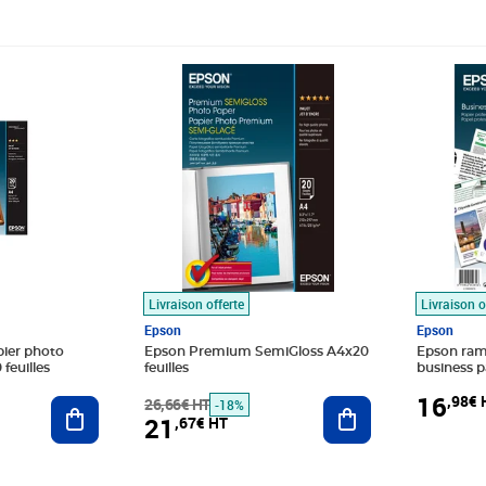
Prix barré 26,66€ HT
Prix 21,67€ HT
Prix 16,
Livraison offerte
Livraison o
Epson
Epson
ier photo
Epson Premium SemiGloss A4x20
Epson rame
13x18 200g 50 feuilles
feuilles
business p
29 7 cm - 
16
,98€ 
Ajouter au panier
26,66€ HT
Ajouter au panier
-18%
21
,67€ HT