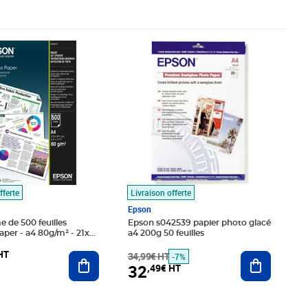
98€ HT
Prix barré 34,99€ HT
Prix 32,49€ HT
fferte
Livraison offerte
Epson
 de 500 feuilles
Epson s042539 papier photo glacé
aper - a4 80g/m² - 21x
a4 200g 50 feuilles
blanc
HT
Ajouter au panier
34,99€ HT
Ajouter au
-7%
32
,49€ HT