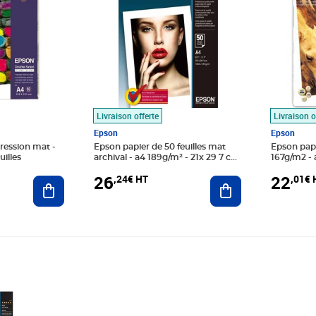
Livraison offerte
Livraison o
Epson
Epson
ression mat -
Epson papier de 50 feuilles mat
Epson pap
uilles
archival - a4 189g/m² - 21x 29 7 cm
167g/m2 - a
- blanc - compatible : workforce
26
22
,24€ HT
,01€ 
Ajouter au panier
pro wf-c5790dwf ...
Ajouter au panier