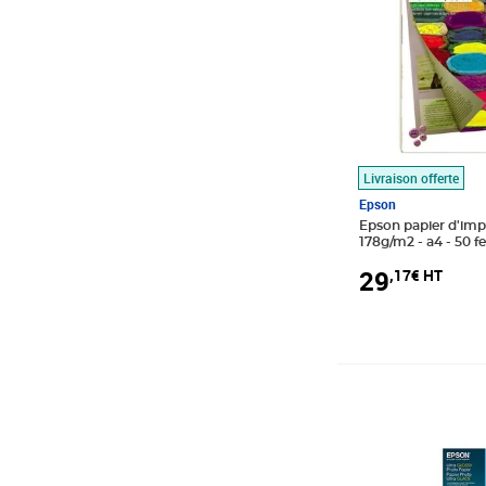
Livraison offerte
Epson
Epson papier d'imp
178g/m2 - a4 - 50 fe
29
,17€ HT
Prix 10,92€ HT