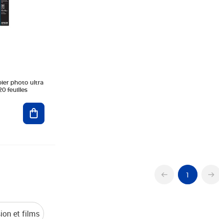
er photo ultra
rillant 10x15 300g 20 feuilles
Ajouter au panier
1
ion et films