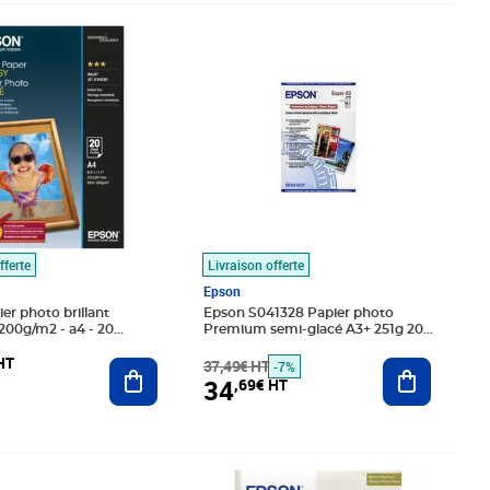
32€ HT
Prix barré 37,49€ HT
Prix 34,69€ HT
fferte
Livraison offerte
Epson
er photo brillant
Epson S041328 Papier photo
200g/m2 - a4 - 20
Premium semi-glacé A3+ 251g 20
feuilles
HT
Ajouter au panier
37,49€ HT
Ajouter au
-7%
34
,69€ HT
12€ HT
Prix 17,34€ HT