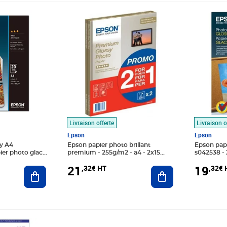
Prix 21,32€ HT
Prix 19,
Livraison offerte
Livraison o
Epson
Epson
y A4
Epson papier photo brillant
Epson papi
ier photo glacé
premium - 255g/m2 - a4 - 2x15
s042538 - 
feuilles
feuilles
21
19
,32€ HT
,32€ 
Ajouter au panier
Ajouter au panier
€ HT
Prix 24,91€ HT
Prix 32,