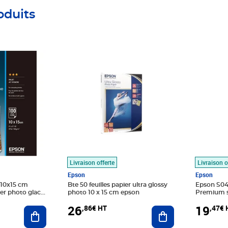
oduits
Prix 26,86€ HT
Prix 19,
Livraison offerte
Livraison o
Epson
Epson
 10x15 cm
Bte 50 feuilles papier ultra glossy
Epson S04
ier photo glacé
photo 10 x 15 cm epson
Premium se
les)
feuilles
26
19
,86€ HT
,47€ 
Ajouter au panier
Ajouter au panier