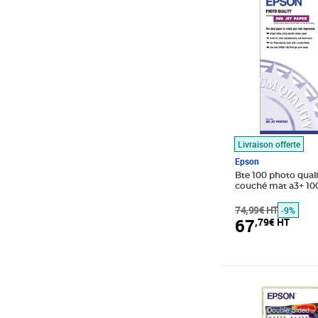
Livraison offerte
Epson
Bte 100 photo quali
couché mat a3+ 10
74,99€ HT
-9%
67
,79€ HT
Prix 29,17€ HT