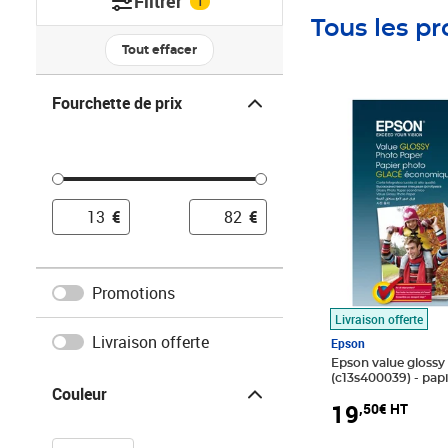
Filtrer
1
Tous les pr
Tout effacer
Fourchette de prix
Fourchette de prix
Prix 19,50€ HT
€
€
Promotions
Livraison offerte
Livraison offerte
Epson
Epson value glossy
Couleur
(c13s400039) - pap
Couleur
10 x 15 cm (100 feuil
19
,50€ HT