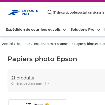
ontenu de la page
N° de suivi, code postal, service à la
Expédition de courriers et colis
Solutions Pro
Accueil
boutique
Imprimantes et scanners
Papiers, films et éti
Papiers photo
Epson
21 produits
Critères de classement