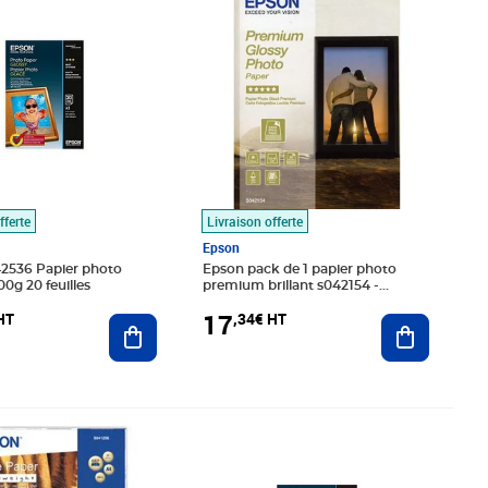
fferte
Livraison offerte
Epson
2536 Papier photo
Epson pack de 1 papier photo
glacé A3 200g 20 feuilles
premium brillant s042154 -
130x180mm - 30 feuilles - 255g/m2
17
HT
,34€ HT
Ajouter au panier
Ajouter au
01€ HT
Prix 22,26€ HT