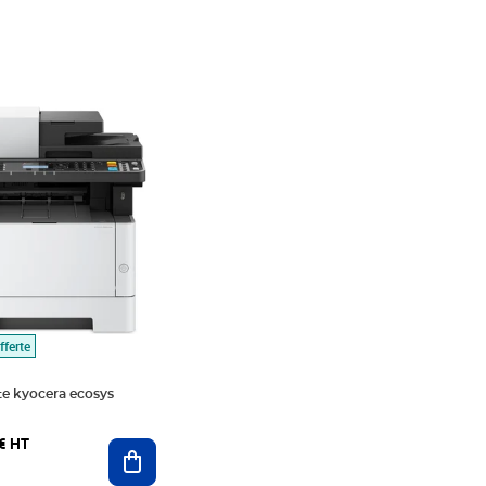
,76€ HT
fferte
e kyocera ecosys
€ HT
Ajouter au panier