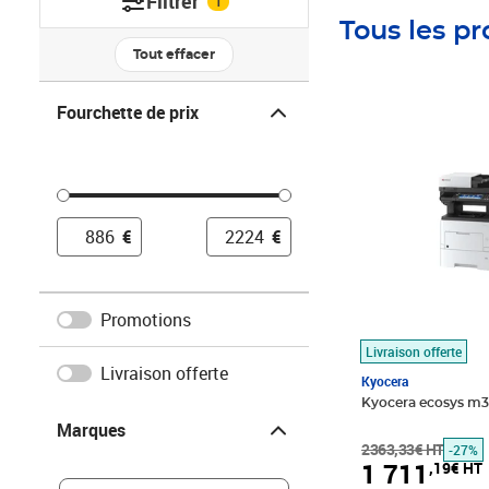
Filtrer
1
Tous les pr
Tout effacer
Fourchette de prix
Fourchette de prix
Prix barré 2363,
Prix 1 711,19€ H
€
€
Promotions
Livraison offerte
Livraison offerte
Kyocera
Kyocera ecosys m
Marques
Marques
2363,33€ HT
-27%
1 711
,19€ HT