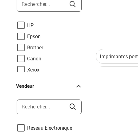
Rechercher...
HP
Epson
Brother
Imprimantes port
Canon
Xerox
Imprimantes d'ét
Vendeur
Pantum
Vendeur
Lexmark
Kyocera
Rechercher...
Elba
Oki
Réseau Electronique