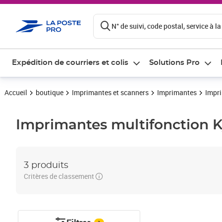
ontenu de la page
N° de suivi, code postal, service à la
Expédition de courriers et colis
Solutions Pro
Accueil
boutique
Imprimantes et scanners
Imprimantes
Impri
Imprimantes multifonction
K
3 produits
Critères de classement