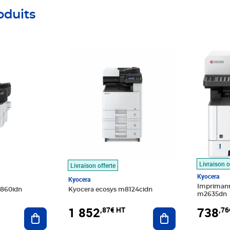
oduits
33€ HT
T
Prix 1 852,87€ HT
Prix 738
Livraison o
Livraison offerte
Kyocera
Kyocera
Imprimant
3860idn
Kyocera ecosys m8124cidn
m2635dn
1 852
738
,87€ HT
,76
Ajouter au panier
Ajouter au panier