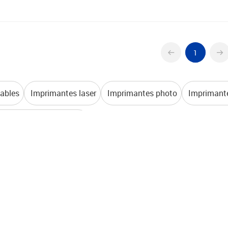
1
ables
Imprimantes laser
Imprimantes photo
Imprimante
iquettes et étiqueteuses