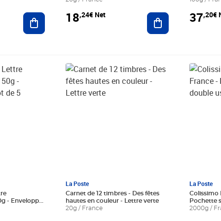
18
37
,24€ Net
,20€ 
Ajouter au panier
Ajouter au panier
Prix 18,24€ Net
Prix 11,
La Poste
La Poste
tre
Carnet de 12 timbres - Des fêtes
Colissimo 
g - Enveloppes
hautes en couleur - Lettre verte
Pochette s
20g / France
kg - Astéri
2000g / F