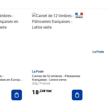
Prix 18,24€ Net
La Poste
La Poste
s -
Carnet de 12 timbres - Pâtisseries
ises en Europe
françaises - Lettre verte
20g / France
18
,24€ Net
Ajouter au panier
Ajouter au panier