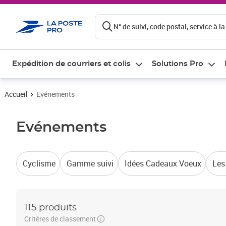
ontenu de la page
N° de suivi, code postal, service à la
Expédition de courriers et colis
Solutions Pro
Accueil
Evénements
Evénements
Cyclisme
Gamme suivi
Idées Cadeaux Voeux
Les
115 produits
Critères de classement