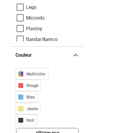
Lego
Microids
Plastoy
Bandai Namco
Entertainment
Couleur
Couleur
Playmobil
Warner Bros
Multicolor
Just For Games
Rouge
Nacon
Bleu
Spin Master
Jaune
Topi Games
Noir
Afficher plus