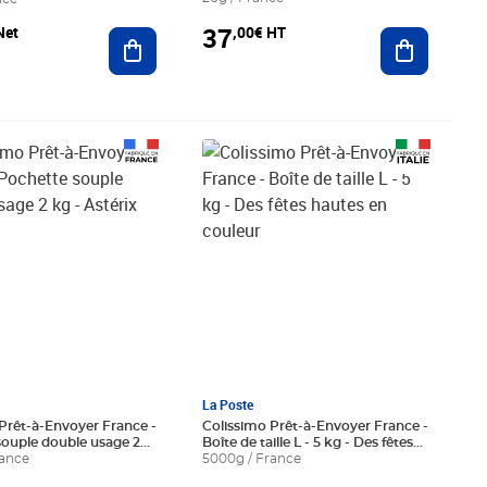
37
,00€ HT
Net
Ajouter au
Ajouter au panier
66€ HT
Prix 12,49€ HT
La Poste
Prêt-à-Envoyer France -
Colissimo Prêt-à-Envoyer France -
ouple double usage 2
Boîte de taille L - 5 kg - Des fêtes
x
rance
hautes en couleur
5000g / France