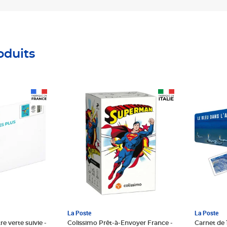
oduits
Prix 8,74€ HT
Prix 18,2
La Poste
La Poste
re verte suivie -
Colissimo Prêt-à-Envoyer France -
Carnet de 