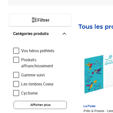
Filtrer
Tous les pr
Catégories produits
Catégories produits
Prix 5,65€ HT
Vos héros préférés
Produits
affranchissement
Gamme suivi
Les timbres Coeur
Cyclisme
Afficher plus
La Poste
Prêt-à-Poster - Lett