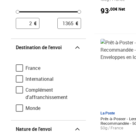
93
,00€ Net
€
€
Destination de l'envoi
Prix 41,50€ HT
Destination de l'envoi
France
International
Complément
d'affranchissement
Monde
La Poste
Prêt-à-Poster - Let
Nature de l'envoi
Recommandée - 50
Nature de l'envoi
en lot de 5
50g / France