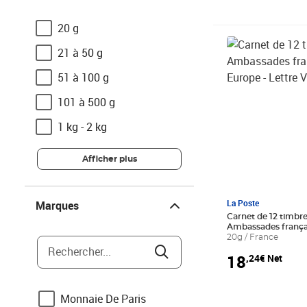
20 g
Prix 18,24€ Net
21 à 50 g
51 à 100 g
101 à 500 g
1 kg - 2 kg
Afficher plus
Marques
La Poste
Marques
Carnet de 12 timbre
Ambassades frança
- Lettre Verte
20g / France
Rechercher...
18
,24€ Net
Monnaie De Paris