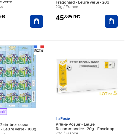
re verte
Fragonard - Lettre verte - 20g
ce
20g / France
45
Net
,60€ Net
Ajouter au panier
Ajouter au
0€ Net
Prix 37,00€ HT
ctif
La Poste
Prêt-à-Poster - Lettre
12 timbres coeur -
Recommandée - 20g - Enveloppes
- Lettre verte - 100g
en lot de 5
20g / France
nce