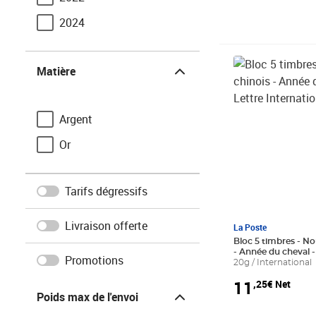
2024
Matière
Prix 11,25€ Net
Matière
Argent
Or
Tarifs dégressifs
Livraison offerte
La Poste
Bloc 5 timbres - No
- Année du cheval -
Promotions
Internationale
20g / International
11
Poids max de l'envoi
,25€ Net
Poids max de l'envoi