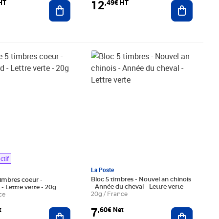
12
HT
,49€ HT
Ajouter au panier
Ajouter au
€ Net
Prix 7,60€ Net
ctif
La Poste
Bloc 5 timbres - Nouvel an chinois
timbres coeur -
- Année du cheval - Lettre verte
- Lettre verte - 20g
20g / France
ce
7
,60€ Net
t
Ajouter au
Ajouter au panier