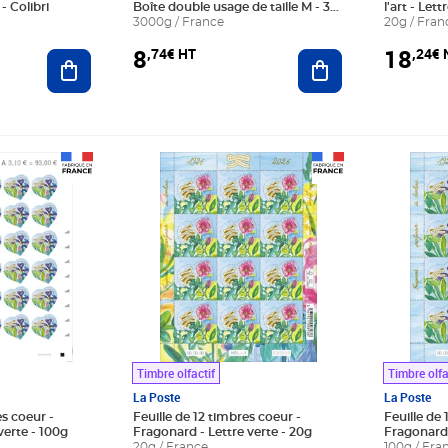
- Colibri
Boîte double usage de taille M - 3
l'art - Lett
kg - Superman
3000g / France
20g / Fran
8
18
,74€ HT
,24€ 
Ajouter au panier
Ajouter au panier
Prix 18,24€ Net
Prix 37,2
Timbre olfactif
Timbre olfa
La Poste
La Poste
es coeur -
Feuille de 12 timbres coeur -
Feuille de 
verte - 100g
Fragonard - Lettre verte - 20g
Fragonard 
20g / France
100g / Fra