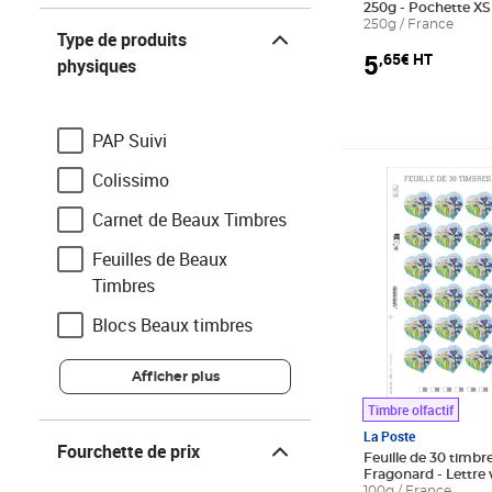
250g - Pochette XS 
Type de produits physiques
250g / France
Type de produits
5
,65€ HT
physiques
PAP Suivi
Prix 93,00€ Net
Colissimo
Carnet de Beaux Timbres
Feuilles de Beaux
Timbres
Blocs Beaux timbres
Afficher plus
Timbre olfactif
Fourchette de prix
La Poste
Fourchette de prix
Feuille de 30 timbr
Fragonard - Lettre 
100g / France