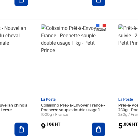
Prix 9,16€ HT
Prix 5,00
La Poste
La Poste
uvel an chinois
Colissimo Prêt-à-Envoyer France -
Prêt-à-Post
 Lettre
Pochette souple double usage 1 kg
250g - Poc
- Petit Prince
1000g / France
250g / Fra
9
5
,16€ HT
,00€ HT
Ajouter au panier
Ajouter au panier