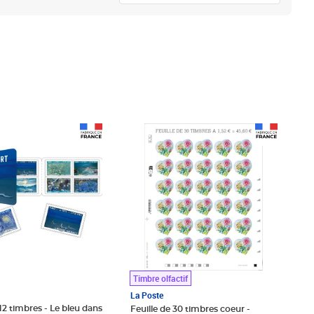
4€ Net
Prix 45,60€ Net
Timbre olfactif
La Poste
12 timbres - Le bleu dans
Feuille de 30 timbres coeur -