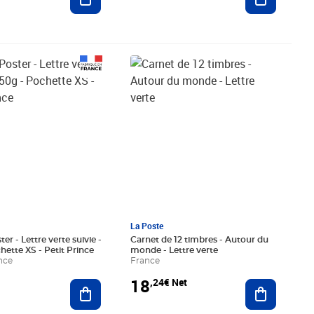
€ HT
Prix 18,24€ Net
La Poste
er - Lettre verte suivie -
Carnet de 12 timbres - Autour du
hette XS - Petit Prince
monde - Lettre verte
nce
France
18
,24€ Net
Ajouter au panier
Ajouter au