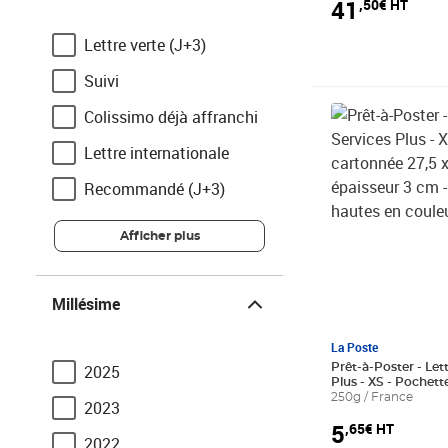
41
,50€ HT
Lettre verte (J+3)
Suivi
Prix 5,65€ HT
Colissimo déjà affranchi
Lettre internationale
Recommandé (J+3)
Afficher plus
Millésime
Millésime
La Poste
Prêt-à-Poster - Let
2025
Plus - XS - Pochet
27,5 x 16,5 cm – épa
250g / France
2023
Des fêtes hautes en
5
,65€ HT
2022