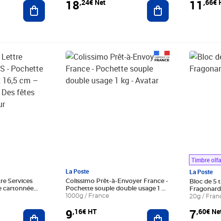
18
11
,24€ Net
,66€ 
Ajouter au panier
Ajouter au panier
Prix 9,16€ HT
Prix 7,60
Timbre olfa
La Poste
La Poste
tre Services
Colissimo Prêt-à-Envoyer France -
Bloc de 5 
te cartonnée
Pochette souple double usage 1 kg
Fragonard 
isseur 3 cm -
- Avatar
1000g / France
20g / Fran
 couleur
9
7
,16€ HT
,60€ Ne
Ajouter au panier
Ajouter au panier