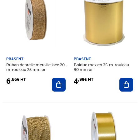
PRASENT
PRASENT
Ruban dentelle metallic lace 20-
Bolduc mexico 25-m-rouleau
m-rouleau 25 mm or
90 mm or
6
4
,66€ HT
,99€ HT
Ajouter au panier
Ajout
Prix 6,66€ HT
Prix 7,49€ HT