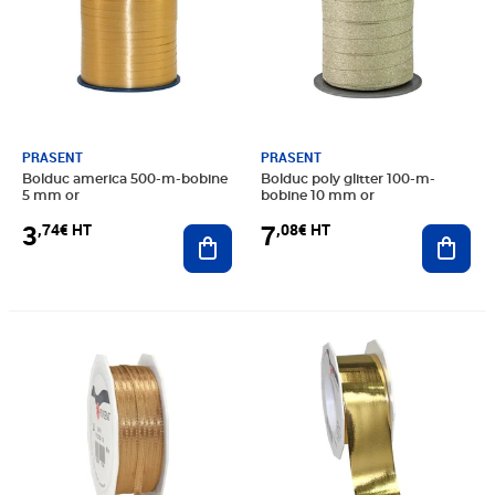
PRASENT
PRASENT
Bolduc america 500-m-bobine
Bolduc poly glitter 100-m-
5 mm or
bobine 10 mm or
3
7
,74€ HT
,08€ HT
Ajouter au panier
Ajout
Prix 4,16€ HT
Prix 4,58€ HT