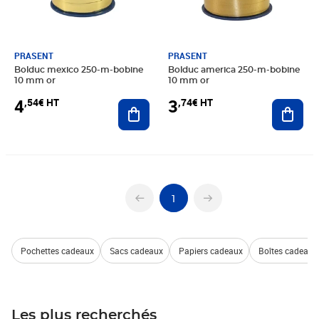
PRASENT
PRASENT
Bolduc mexico 250-m-bobine
Bolduc america 250-m-bobine
10 mm or
10 mm or
4
3
,54€ HT
,74€ HT
Ajouter au panier
Ajout
1
Pochettes cadeaux
Sacs cadeaux
Papiers cadeaux
Boîtes cadeaux
Les plus recherchés