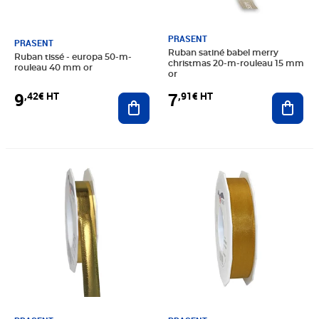
PRASENT
PRASENT
Ruban satiné babel merry
Ruban tissé - europa 50-m-
christmas 20-m-rouleau 15 mm
rouleau 40 mm or
or
9
7
,42€ HT
,91€ HT
Ajouter au panier
Ajout
Prix 2,49€ HT
Prix 7,21€ HT