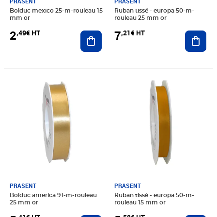
PRASENT
PRASENT
Bolduc mexico 25-m-rouleau 15
Ruban tissé - europa 50-m-
mm or
rouleau 25 mm or
2
7
,49€ HT
,21€ HT
Ajouter au panier
Ajout
Prix 5,41€ HT
Prix 5,58€ HT
PRASENT
PRASENT
Bolduc america 91-m-rouleau
Ruban tissé - europa 50-m-
25 mm or
rouleau 15 mm or