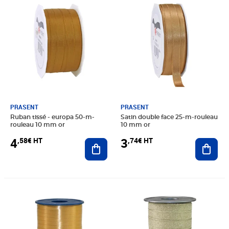
PRASENT
PRASENT
Ruban tissé - europa 50-m-
Satin double face 25-m-rouleau
rouleau 10 mm or
10 mm or
4
3
,58€ HT
,74€ HT
Ajouter au panier
Ajout
Prix 3,74€ HT
Prix 7,08€ HT