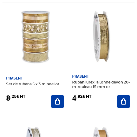
Prix 8,25€ HT
Prix 4,92€ HT
PRASENT
PRASENT
Ruban lurex laitonné devon 20-
Set de rubans 5 x 3 m noel or
m-rouleau 15 mm or
8
4
,25€ HT
,92€ HT
Ajouter au panier
Ajout
Prix 7,91€ HT
Prix 4,16€ HT