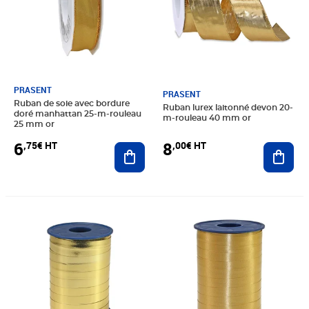
PRASENT
PRASENT
Ruban de soie avec bordure
Ruban lurex laitonné devon 20-
doré manhattan 25-m-rouleau
m-rouleau 40 mm or
25 mm or
6
8
,75€ HT
,00€ HT
Ajouter au panier
Ajout
Prix 4,54€ HT
Prix 3,74€ HT