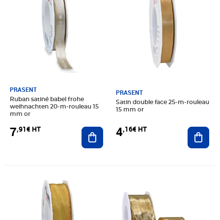
PRASENT
PRASENT
Ruban satiné babel frohe
Satin double face 25-m-rouleau
weihnachten 20-m-rouleau 15
15 mm or
mm or
7
4
,91€ HT
,16€ HT
Ajouter au panier
Ajout
Prix 6,75€ HT
Prix 8,00€ HT