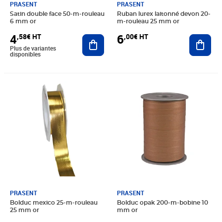
PRASENT
PRASENT
Satin double face 50-m-rouleau
Ruban lurex laitonné devon 20-
6 mm or
m-rouleau 25 mm or
4
6
,58€ HT
,00€ HT
Ajouter au panier
Ajout
Plus de variantes
disponibles
Prix 3,33€ HT
Prix 4,16€ HT
PRASENT
PRASENT
Bolduc mexico 25-m-rouleau
Bolduc opak 200-m-bobine 10
25 mm or
mm or