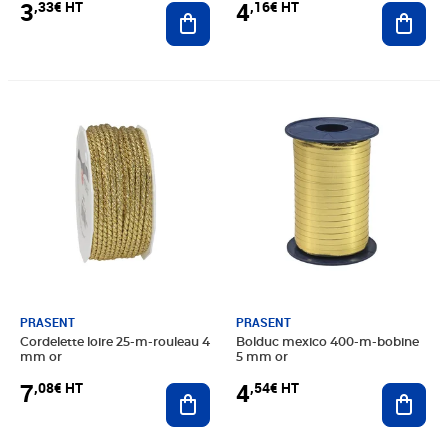
3
4
,33€ HT
,16€ HT
Ajouter au panier
Ajout
Prix 7,08€ HT
Prix 4,54€ HT
PRASENT
PRASENT
Cordelette loire 25-m-rouleau 4
Bolduc mexico 400-m-bobine
mm or
5 mm or
7
4
,08€ HT
,54€ HT
Ajouter au panier
Ajout