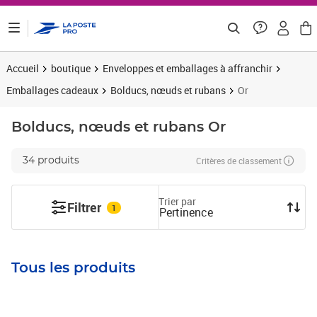
ontenu de la page
Accueil
boutique
Enveloppes et emballages à affranchir
Emballages cadeaux
Bolducs, nœuds et rubans
Or
Bolducs, nœuds et rubans
Or
Critères de classement
34 produits
Trier par
Filtrer
1
Pertinence
Tous les produits
Prix 4,58€ HT
Prix 3,74€ HT