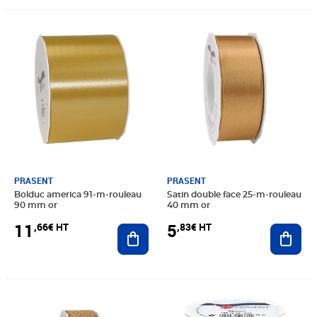
Prix 11,66€ HT
Prix 5,83€ HT
PRASENT
PRASENT
Bolduc america 91-m-rouleau
Satin double face 25-m-rouleau
90 mm or
40 mm or
11
5
,66€ HT
,83€ HT
Ajouter au panier
Ajout
Prix 6,66€ HT
Prix 4,99€ HT