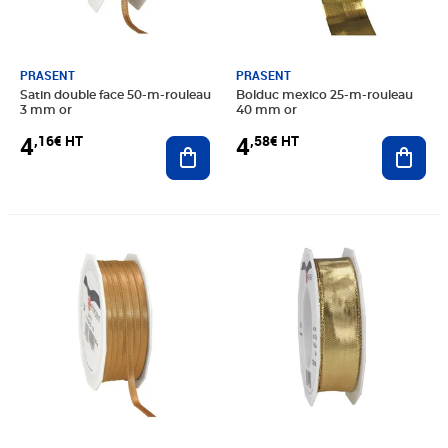
PRASENT
PRASENT
Satin double face 50-m-rouleau
Bolduc mexico 25-m-rouleau
3 mm or
40 mm or
4
4
,16€ HT
,58€ HT
Ajouter au panier
Ajout
Prix 4,58€ HT
Prix 6,00€ HT