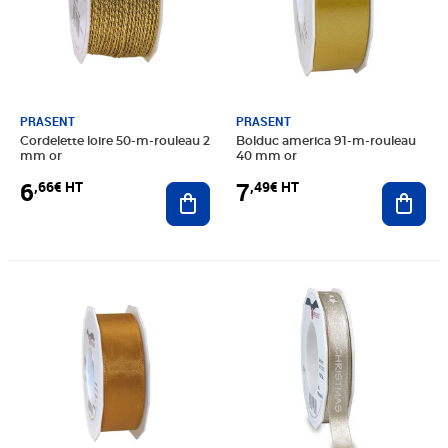
PRASENT
PRASENT
Cordelette loire 50-m-rouleau 2
Bolduc america 91-m-rouleau
mm or
40 mm or
6
7
,66€ HT
,49€ HT
Ajouter au panier
Ajout
Prix 9,42€ HT
Prix 7,91€ HT