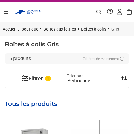
ontenu de la page
Accueil
boutique
Boîtes aux lettres
Boîtes à colis
Gris
Boîtes à colis
Gris
Critères de classement
5 produits
Trier par
Filtrer
1
Pertinence
Tous les produits
Prix 365,83€ HT
Prix 465,00€ HT