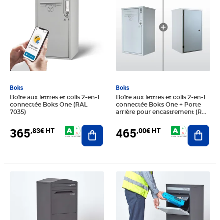
Boks
Boks
Boîte aux lettres et colis 2-en-1
Boîte aux lettres et colis 2-en-1
connectée Boks One (RAL
connectée Boks One + Porte
7035)
arrière pour encastrement (RAL
7035)
Ajouter au panier
Ajout
365
465
,83€ HT
,00€ HT
Prix 274,99€ HT
Prix 233,33€ HT