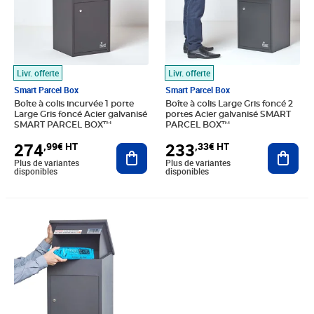
Livr. offerte
Livr. offerte
Smart Parcel Box
Smart Parcel Box
Boîte à colis incurvée 1 porte
Boîte à colis Large Gris foncé 2
Large Gris foncé Acier galvanisé
portes Acier galvanisé SMART
SMART PARCEL BOX™
PARCEL BOX™
274
233
,99€ HT
,33€ HT
Ajouter au panier
Ajout
Plus de variantes
Plus de variantes
disponibles
disponibles
Prix 133,33€ HT