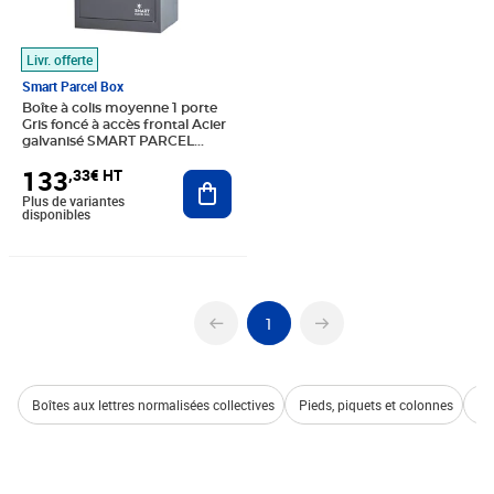
Livr. offerte
Smart Parcel Box
Boîte à colis moyenne 1 porte
Gris foncé à accès frontal Acier
galvanisé SMART PARCEL
BOX™
133
,33€ HT
Ajouter au panier
Plus de variantes
disponibles
1
Boîtes aux lettres normalisées collectives
Pieds, piquets et colonnes
Ba