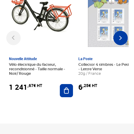
Nouvelle Attitude
La Poste
Vélo électrique du facteur,
Collector 4 timbres - Le Petit P
reconditionné - Taille normale -
- Lettre Verte
Noir/ Rouge
20g / France
1 241
6
,67€ HT
,25€ HT
Ajouter au panier