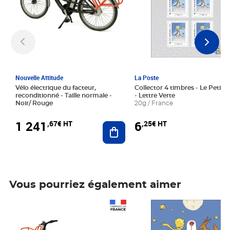
Nouvelle Attitude
La Poste
Vélo électrique du facteur,
Collector 4 timbres - Le Petit P
reconditionné - Taille normale -
- Lettre Verte
Noir/ Rouge
20g / France
1 241
6
,67€ HT
,25€ HT
Ajouter au panier
Vous pourriez également aimer
Prix 1 241,67€ HT
Prix 6,25€ HT