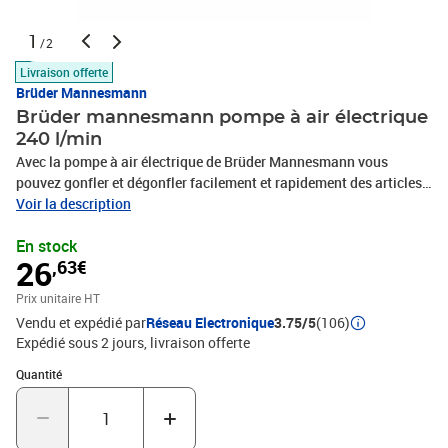
1
/2
Livraison offerte
Brüder Mannesmann
Brüder mannesmann pompe à air électrique
240 l/min
Avec la pompe à air électrique de Brüder Mannesmann vous
pouvez gonfler et dégonfler facilement et rapidement des articles
gonflables plus grands tels que des canots pneumatiques, des
Voir la description
matelas pneumatiques et des piscines. Cet compresseur à air est
En stock
alimenté par le réceptacle de 12 V de l'allume-cigare de votre
26
,63€
voiture ou l'alimentation secteur de 230 V. La pompe a une
capacité de 240 litres / min et est livrée avec 5 différents
Prix unitaire HT
adaptateurs de valve. Dimensions : 13 x 13,5 x 9 cm (L x l x H)
Vendu et expédié par
Réseau Electronique
3.75/5
(106)
Alimentation : 12 V ou 230 V Capacité : 240 L/min La livraison
Expédié sous 2 jours
livraison offerte
comprend 5 adaptateurs de valve
Quantité : 1
Quantité