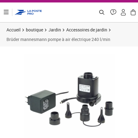
ontenu de la page
Accueil
boutique
Jardin
Accessoires de jardin
Brüder mannesmann pompe à air électrique 240 l/min
Prix 26,63€
Prix 2