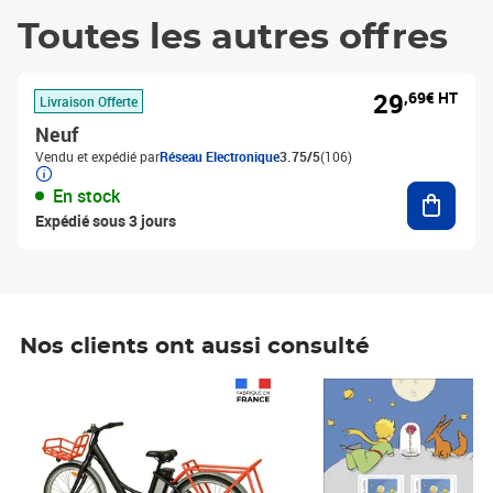
Toutes les autres offres
29
,69€ HT
Livraison Offerte
Neuf
Vendu et expédié par
Réseau Electronique
3.75/5
(106)
Ajouter
En stock
Expédié sous 3 jours
Nos clients ont aussi consulté
Prix 1 241,67€ HT
Prix 6,25€ HT