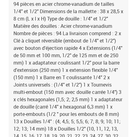
94 pièces en acier chrome-vanadium de tailles
1/4" et 1/2" Dimensions de la mallette : 38 x 28,5 x
8 cm (L x l x H) Type de douille : 1/4" et 1/2"
Matière des douilles : Acier chrome-vanadium
Nombre de pièces : 94 La livraison comprend : 2 x
Clé à cliquet réversible (embout de 1/4" et 1/2")
avec bouton d'éjection rapide 4 x Extensions (1/4"
de 50 mm et 100 mm, 1/2" de 125 mm et de 250
mm) 1 x adaptateur coulissant 1/2" pour la barre
d'extension (250 mm) 1 x extension flexible 1/4"
(150 mm) 1 x Barre en T coulissante 1/4" 2 x
Joints universels : (1/4" et 1/2") 1 x Tournevis
multi-embout (150 mm avec douille carrée 1/4") 3
x clés hexagonales (1,5; 2; 2,5 mm) 1 x adaptateur
de douille (carré 1/4" x hexagonal 6,3 mm) 1 x
porte-embouts (1/2 " pour les embouts de 8 mm)
13 x Douilles 1/4" : (4; 4,5; 5; 5,5; 6; 7; 8; 9; 10; 11;
12; 13; 14 mm) 18 x Douilles 1/2" (10, 11, 12, 13,
14, 15, 16, 17, 18, 19, 20, 21, 22, 23, 24, 27, 30, 32