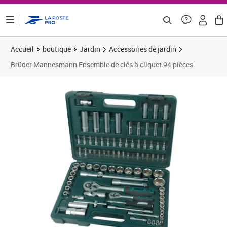
ontenu de la page
Accueil
boutique
Jardin
Accessoires de jardin
Brüder Mannesmann Ensemble de clés à cliquet 94 pièces
Prix 66,89€
Prix b
Prix 7