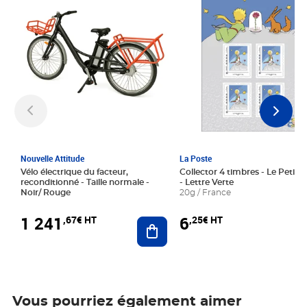
Nouvelle Attitude
La Poste
Vélo électrique du facteur,
Collector 4 timbres - Le Petit P
reconditionné - Taille normale -
- Lettre Verte
Noir/ Rouge
20g / France
1 241
6
,67€ HT
,25€ HT
Ajouter au panier
Vous pourriez également aimer