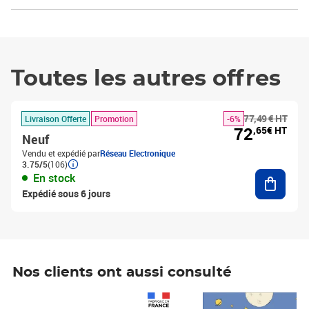
Toutes les autres offres
77,49 € HT
Livraison Offerte
Promotion
-6%
72
,65€ HT
Neuf
Vendu et expédié par
Réseau Electronique
3.75/5
(106)
Ajouter
En stock
Expédié sous 6 jours
Nos clients ont aussi consulté
Prix 1 241,67€ HT
Prix 6,25€ HT