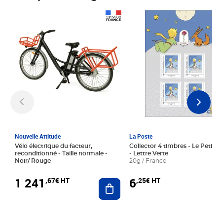
Prix 1 241,67€ HT
Prix 6,25€ HT
Nouvelle Attitude
La Poste
Vélo électrique du facteur,
Collector 4 timbres - Le Petit P
reconditionné - Taille normale -
- Lettre Verte
Noir/ Rouge
20g / France
1 241
6
,67€ HT
,25€ HT
Ajouter au panier