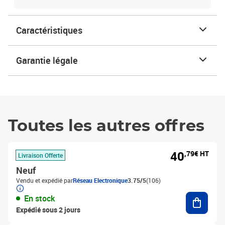
Caractéristiques
Garantie légale
Toutes les autres offres
40
,79€ HT
Livraison Offerte
Neuf
Vendu et expédié par
Réseau Electronique
3.75/5
(106)
Ajouter
En stock
Expédié sous 2 jours