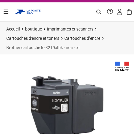
ontenu de la page
Accueil
boutique
Imprimantes et scanners
Cartouches d'encre et toners
Cartouches d’encre
Brother cartouche lc-3219xlbk - noir - xl
Prix 39,51€
Prix 4
Prix 3
Prix 4
Prix 4
Prix b
Prix 4