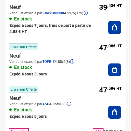
39
,43€ HT
Neuf
Vendu et expédié par
Stock-Bureau
4.59/5
(329)
En stock
Ajouter
Expédié sous 7 jours, frais de port à partir de
4,58 € HT
47
,08€ HT
Livraison Offerte
Neuf
Vendu et expédié par
TOPBIZ
4.88/5
(8)
Ajouter
En stock
Expédié sous 3 jours
47
,59€ HT
Livraison Offerte
Neuf
Vendu et expédié par
ASD
4.05/5
(38)
Ajouter
En stock
Expédié sous 5 jours