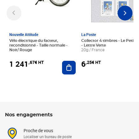
Nouvelle Attitude
La Poste
Vélo électrique du facteur,
Collector 4 timbres - Le Petit P
reconditionné - Taille normale -
- Lettre Verte
Noir/ Rouge
20g / France
1 241
6
,67€ HT
,25€ HT
Ajouter au panier
Nos engagements
Proche de vous
Localiser un bureau de poste