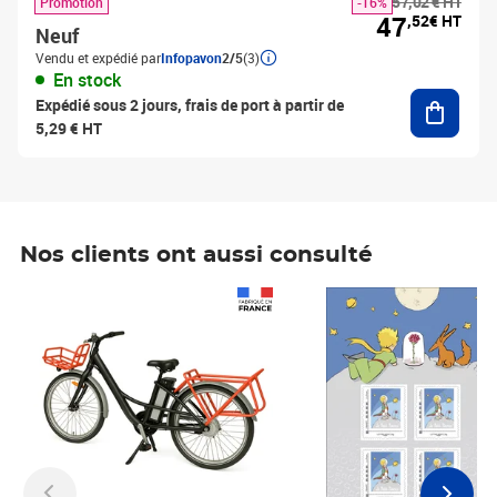
57,02 € HT
Promotion
-16%
47
,52€ HT
Neuf
Vendu et expédié par
Infopavon
2/5
(3)
En stock
Ajouter
Expédié sous 2 jours, frais de port à partir de
5,29 € HT
Nos clients ont aussi consulté
Prix 1 241,67€ HT
Prix 6,25€ HT