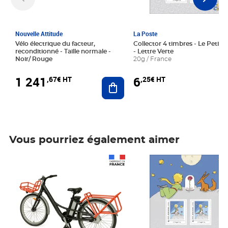
Nouvelle Attitude
La Poste
Vélo électrique du facteur,
Collector 4 timbres - Le Petit P
reconditionné - Taille normale -
- Lettre Verte
Noir/ Rouge
20g / France
1 241
6
,67€ HT
,25€ HT
Ajouter au panier
Vous pourriez également aimer
Prix 1 241,67€ HT
Prix 6,25€ HT