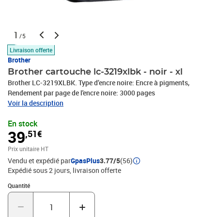
1
/5
Livraison offerte
Brother
Brother cartouche lc-3219xlbk - noir - xl
Brother LC-3219XLBK. Type d’encre noire: Encre à pigments,
Rendement par page de l'encre noire: 3000 pages
Voir la description
En stock
39
,51€
Prix unitaire HT
Vendu et expédié par
GpasPlus
3.77/5
(56)
Expédié sous 2 jours
livraison offerte
Quantité : 1
Quantité