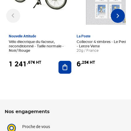
Nouvelle Attitude
La Poste
Vélo électrique du facteur,
Collector 4 timbres - Le Petit P
reconditionné - Taille normale -
- Lettre Verte
Noir/ Rouge
20g / France
1 241
6
,67€ HT
,25€ HT
Ajouter au panier
Nos engagements
Proche de vous