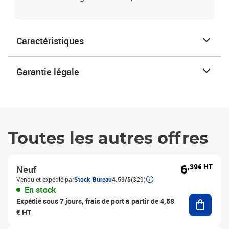
Caractéristiques
Garantie légale
Toutes les autres offres
6
,39€ HT
Neuf
Vendu et expédié par
Stock-Bureau
4.59/5
(329)
En stock
Ajouter
Expédié sous 7 jours, frais de port à partir de 4,58
€ HT