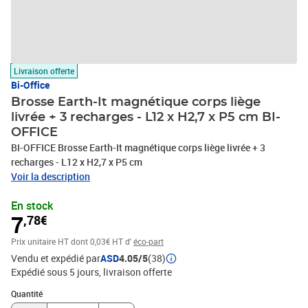
Livraison offerte
Bi-Office
Brosse Earth-It magnétique corps liège
livrée + 3 recharges - L12 x H2,7 x P5 cm BI-
OFFICE
BI-OFFICE Brosse Earth-It magnétique corps liège livrée + 3
recharges - L12 x H2,7 x P5 cm
Voir la description
En stock
7
,78€
Prix unitaire HT
dont 0,03€ HT d'
éco-part
Vendu et expédié par
ASD
4.05/5
(38)
Expédié sous 5 jours
livraison offerte
Quantité : 1
Quantité