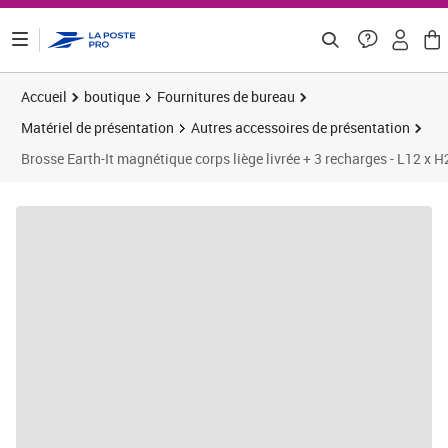
ontenu de la page
Accueil
boutique
Fournitures de bureau
Matériel de présentation
Autres accessoires de présentation
Brosse Earth-It magnétique corps liège livrée + 3 recharges - L12 x 
Prix 7,78€
Prix 6
Prix 1