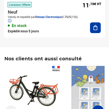
11
,16€ HT
Livraison Offerte
Neuf
Vendu et expédié par
Réseau Electronique
3.75/5
(106)
Ajouter
En stock
Expédié sous 5 jours
Nos clients ont aussi consulté
Prix 1 241,67€ HT
Prix 6,25€ HT