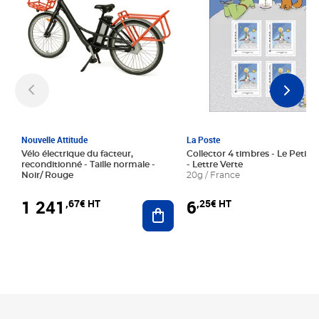
Nouvelle Attitude
La Poste
Vélo électrique du facteur,
Collector 4 timbres - Le Petit P
reconditionné - Taille normale -
- Lettre Verte
Noir/ Rouge
20g / France
1 241
6
,67€ HT
,25€ HT
Ajouter au panier