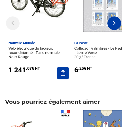
Nouvelle Attitude
La Poste
Vélo électrique du facteur,
Collector 4 timbres - Le Petit P
reconditionné - Taille normale -
- Lettre Verte
Noir/ Rouge
20g / France
1 241
6
,67€ HT
,25€ HT
Ajouter au panier
Vous pourriez également aimer
Prix 1 241,67€ HT
Prix 6,25€ HT