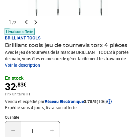
1
/2
Livraison offerte
BRILLIANT TOOLS
Brilliant tools jeu de tournevis torx 4 pièces
Avec le jeu de tournevis de la marque BRILLIANT TOOLS à portée
de main, vous êtes en mesure de gérer facilement les travaux de
serrage. Ces pièces sont en acier au chrome-vanadium de haute
Voir la description
qualité. De plus, le manche hexagonal du tournevis a un design qui
En stock
épouse parfaitement la forme de la main, assurant ainsi le confort
32
,83€
et la sécurité des utilisateurs. Couleur : argenté, noir et bleu
Matériau : acier chromé au vanadium mat Jeu de tournevis TORX
Prix unitaire HT
de 4 pièces (T6, T7, T8, T9) Trou pour suspendre ou combiner avec
Vendu et expédié par
Réseau Electronique
3.75/5
(106)
un levier supplémentaire Conception de manche hexagonal
Expédié sous 4 jours
livraison offerte
Quantité : 1
Quantité