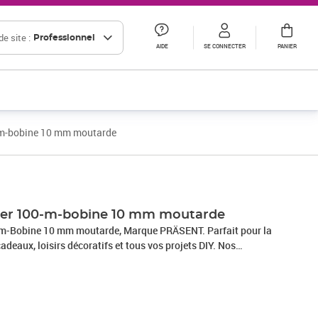
e site :
Professionnel
AIDE
SE CONNECTER
PANIER
0-m-bobine 10 mm moutarde
tter 100-m-bobine 10 mm moutarde
0-m-Bobine 10 mm moutarde, Marque PRÄSENT. Parfait pour la
adeaux, loisirs décoratifs et tous vos projets DIY. Nos
 en Allemagne et sont composés à 100% de matériaux
s occasions : que ce soit pour un anniversaire, un baptême,
e Nouvel An ou même pour Pâques – ce fabuleux accessoire
allages cadeaux beaux et attrayants.