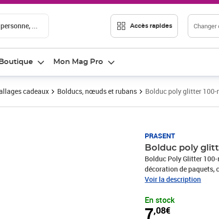
 personne, ...
Changer d
Accès rapides
Boutique
Mon Mag Pro
llages cadeaux
Bolducs, nœuds et rubans
Bolduc poly glitter 10
Prix 7,08€
PRASENT
Bolduc poly gli
Bolduc Poly Glitter 10
décoration de paquets, c
produits sont fabriqués
Voir la description
recyclés. Pour toutes le
En stock
une communion, Noël, l
7
,08€
rend rapidement les emb