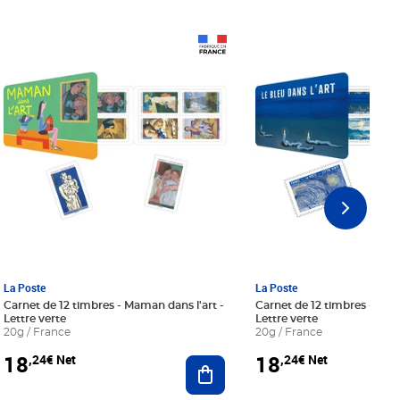
Prix 18,24€ Net
Prix 18,24€ Net
La Poste
La Poste
Carnet de 12 timbres - Maman dans l'art -
Carnet de 12 timbres - Le bl
Lettre verte
Lettre verte
20g / France
20g / France
18
18
,24€ Net
,24€ Net
r au panier
Ajouter au panier