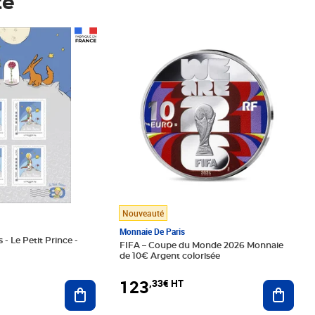
té
Prix 123,33€ HT
Nouveauté
Monnaie De Paris
 - Le Petit Prince -
FIFA – Coupe du Monde 2026 Monnaie
de 10€ Argent colorisée
123
,33€ HT
Ajoute
Ajouter au panier