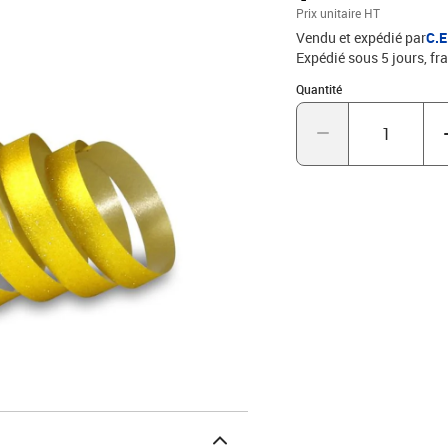
Prix unitaire HT
Vendu et expédié par
C.
Expédié sous 5 jours, fra
Quantité : 1
Quantité