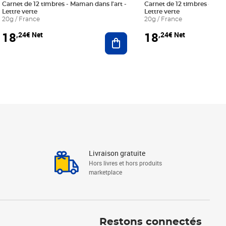
Carnet de 12 timbres - Maman dans l'art -
Carnet de 12 timbres - Le bl
Lettre verte
Lettre verte
20g / France
20g / France
18
18
,24€ Net
,24€ Net
r au panier
Ajouter au panier
Livraison gratuite
Hors livres et hors produits
marketplace
Linkedin
Facebook
Youtube
Restons connectés