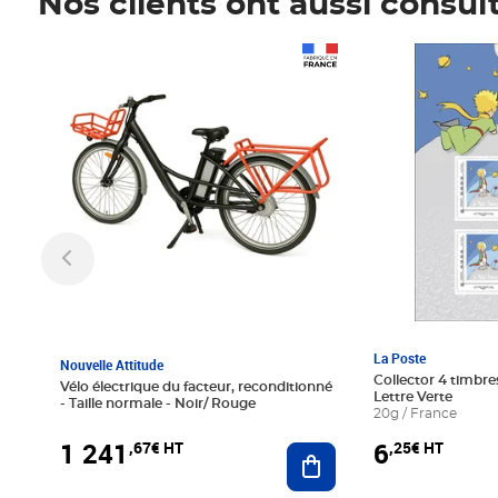
Nos clients ont aussi consul
Prix 1 241,67€ HT
Prix 6,25€ HT
La Poste
Nouvelle Attitude
Collector 4 timbres
Vélo électrique du facteur, reconditionné
Lettre Verte
- Taille normale - Noir/ Rouge
20g / France
1 241
6
,67€ HT
,25€ HT
Ajouter au panier