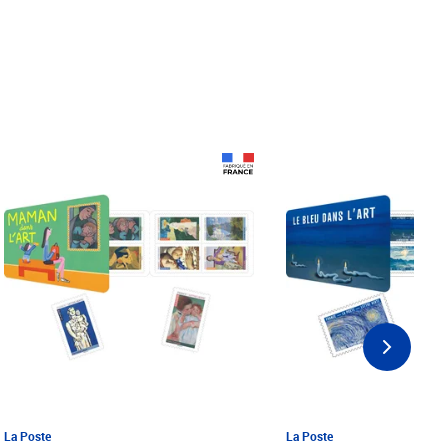
Prix 18,24€ Net
Prix 18,24€ Net
La Poste
La Poste