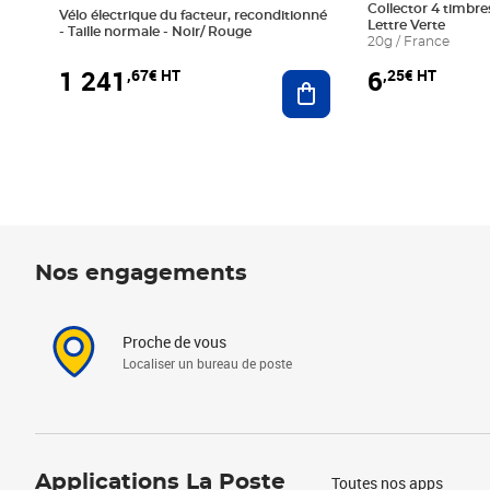
Collector 4 timbres
Vélo électrique du facteur, reconditionné
Lettre Verte
- Taille normale - Noir/ Rouge
20g / France
1 241
6
,67€ HT
,25€ HT
Ajouter au panier
Nos engagements
Proche de vous
Localiser un bureau de poste
Applications La Poste
Toutes nos apps