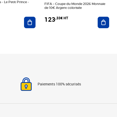
 - Le Petit Prince -
FIFA – Coupe du Monde 2026 Monnaie
de 10€ Argent colorisée
123
,33€ HT
Ajoute
Ajouter au panier
Paiements 100% sécurisés