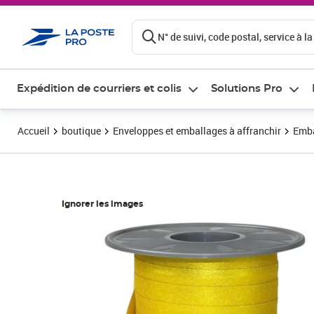
ontenu de la page
N° de suivi, code postal, service à la
Expédition de courriers et colis
Solutions Pro
Accueil
boutique
Enveloppes et emballages à affranchir
Emba
Ignorer les images