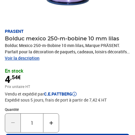
PRASENT
Bolduc mexico 250-m-bobine 10 mm lilas
Bolduc Mexico 250-m-Bobine 10 mm lilas, Marque PRÄSENT.
Parfait pour la décoration de paquets, cadeaux, loisirs décoratifs
et tous vos projets DIY. Nos produits sont fabriqués en Allemagne
Voir la description
et sont composés à 100% de matériaux recyclés. Pour toutes les
En stock
occasions : que ce soit pour un anniversaire, un baptême, une
4
,54€
communion, Noël, le Nouvel An ou même pour Pâques – ce
fabuleux accessoire rend rapidement les emballages cadeaux
Prix unitaire HT
beaux et attrayants.
Vendu et expédié par
C.E.PATTBERG
Expédié sous 5 jours, frais de port à partir de 7,42 € HT
Quantité : 1
Quantité