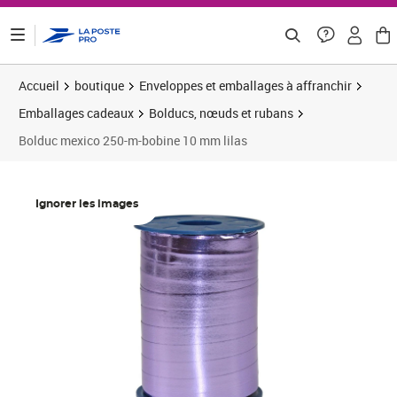
ontenu de la page
Accueil
boutique
Enveloppes et emballages à affranchir
Emballages cadeaux
Bolducs, nœuds et rubans
Bolduc mexico 250-m-bobine 10 mm lilas
Prix 4,54€
Ignorer les images