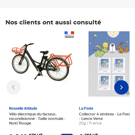
Nos clients ont aussi consulté
Prix 1 241,67€ HT
Prix 6,25€ HT
Nouvelle Attitude
La Poste
Vélo électrique du facteur,
Collector 4 timbres - Le Petit P
reconditionné - Taille normale -
- Lettre Verte
Noir/ Rouge
20g / France