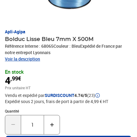
Apli-Agipa
Bolduc Lisse Bleu 7mm X 500M
Référence Interne : 68065Couleur : BleuExpédié de France par
notre entrepot Lyonnais
Voir la description
En stock
4
,99€
Prix unitaire HT
Vendu et expédié par
SURDISCOUNT
4.74/5
(23)
Expédié sous 2 jours, frais de port à partir de 4,99 € HT
Quantité : 1
Quantité