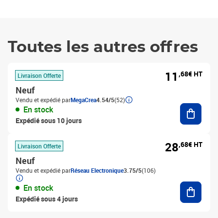
Toutes les autres offres
11
,68€ HT
Livraison Offerte
Neuf
Vendu et expédié par
MegaCrea
4.54/5
(52)
Ajouter
En stock
Expédié sous 10 jours
28
,68€ HT
Livraison Offerte
Neuf
Vendu et expédié par
Réseau Electronique
3.75/5
(106)
Ajouter
En stock
Expédié sous 4 jours