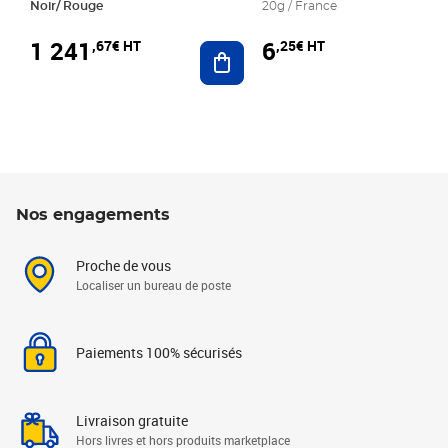
Noir/ Rouge
20g / France
1 241
6
,67€ HT
,25€ HT
Ajouter au panier
Nos engagements
Proche de vous
Localiser un bureau de poste
Paiements 100% sécurisés
Livraison gratuite
Hors livres et hors produits marketplace