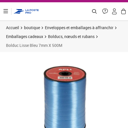
ontenu de la page
Accueil
boutique
Enveloppes et emballages à affranchir
Emballages cadeaux
Bolducs, nœuds et rubans
Bolduc Lisse Bleu 7mm X 500M
Prix 4,99€
Prix 1
Prix 2