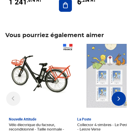
1 241
6
,67€ HT
,25€ HT
Ajouter au panier
Vous pourriez également aimer
Prix 1 241,67€ HT
Prix 6,25€ HT
Nouvelle Attitude
La Poste
Vélo électrique du facteur,
Collector 4 timbres - Le Petit P
reconditionné - Taille normale -
- Lettre Verte