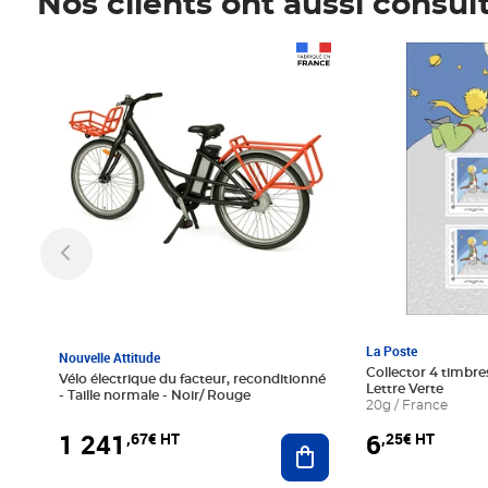
Nos clients ont aussi consul
Prix 1 241,67€ HT
Prix 6,25€ HT
La Poste
Nouvelle Attitude
Collector 4 timbres
Vélo électrique du facteur, reconditionné
Lettre Verte
- Taille normale - Noir/ Rouge
20g / France
1 241
6
,67€ HT
,25€ HT
Ajouter au panier