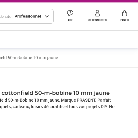
e site :
Professionnel
AIDE
SE CONNECTER
PANIER
field 50-m-bobine 10 mm jaune
 cottonfield 50-m-bobine 10 mm jaune
field 50-m-Bobine 10 mm jaune, Marque PRÄSENT. Parfait
quets, cadeaux, loisirs décoratifs et tous vos projets DIY. Nos
 en Allemagne et sont composés à 100% de matériaux
s occasions : que ce soit pour un anniversaire, un baptême,
e Nouvel An ou même pour Pâques – ce fabuleux accessoire
allages cadeaux beaux et attrayants.