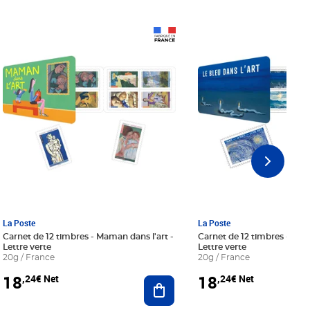
Prix 18,24€ Net
Prix 18,24€ Net
La Poste
La Poste
Carnet de 12 timbres - Maman dans l'art -
Carnet de 12 timbres - Le bl
Lettre verte
Lettre verte
20g / France
20g / France
18
18
,24€ Net
,24€ Net
r au panier
Ajouter au panier