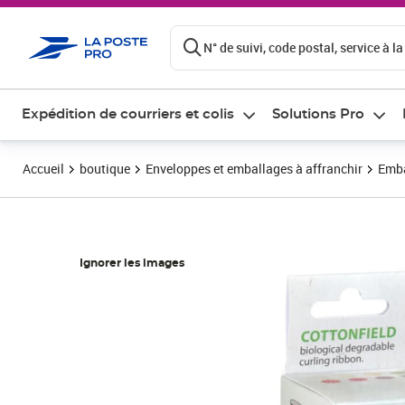
ontenu de la page
N° de suivi, code postal, service à la
Expédition de courriers et colis
Solutions Pro
Accueil
boutique
Enveloppes et emballages à affranchir
Emba
Ignorer les images