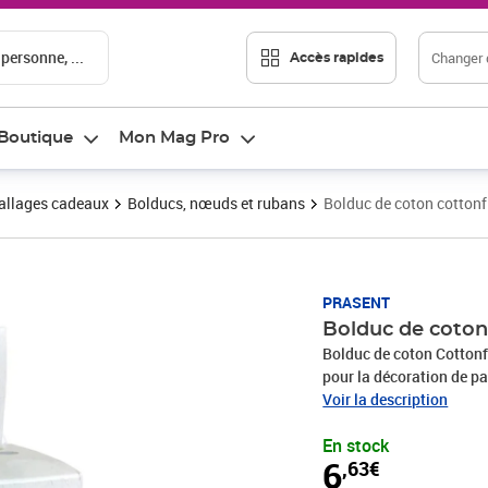
 personne, ...
Changer d
Accès rapides
Boutique
Mon Mag Pro
llages cadeaux
Bolducs, nœuds et rubans
Bolduc de coton cotton
Prix 6,63€
PRASENT
Bolduc de coton
Bolduc de coton Cotton
pour la décoration de pa
produits sont fabriqués
Voir la description
recyclés. Pour toutes le
En stock
une communion, Noël, l
6
,63€
rend rapidement les emb