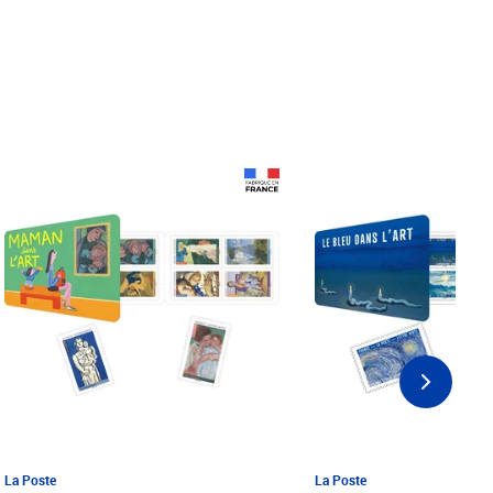
Prix 18,24€ Net
Prix 18,24€ Net
La Poste
La Poste