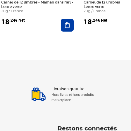
Carnet de 12 timbres - Maman dans l'art -
Carnet de 12 timbres - Le bl
Lettre verte
Lettre verte
20g / France
20g / France
18
18
,24€ Net
,24€ Net
r au panier
Ajouter au panier
Livraison gratuite
Hors livres et hors produits
marketplace
Linkedin
Facebook
Youtube
Restons connectés