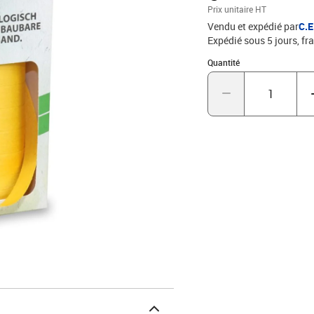
Prix unitaire HT
Vendu et expédié par
C.
Expédié sous 5 jours, fra
Quantité : 1
Quantité