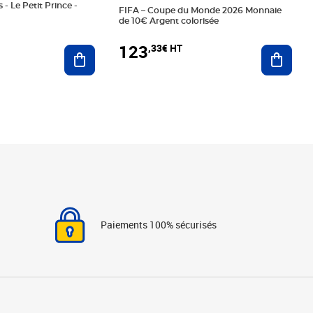
 - Le Petit Prince -
FIFA – Coupe du Monde 2026 Monnaie
de 10€ Argent colorisée
123
,33€ HT
Ajoute
Ajouter au panier
Paiements 100% sécurisés