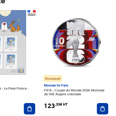
té
Prix 123,33€ HT
Nouveauté
Monnaie De Paris
 - Le Petit Prince -
FIFA – Coupe du Monde 2026 Monnaie
de 10€ Argent colorisée
123
,33€ HT
Ajoute
Ajouter au panier