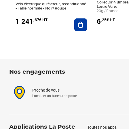
Collector 4 timbres
Vélo électrique du facteur, reconditionné
Lettre Verte
- Taille normale - Noir/ Rouge
20g / France
1 241
6
,67€ HT
,25€ HT
Ajouter au panier
Nos engagements
Proche de vous
Localiser un bureau de poste
Applications La Poste
Toutes nos apps