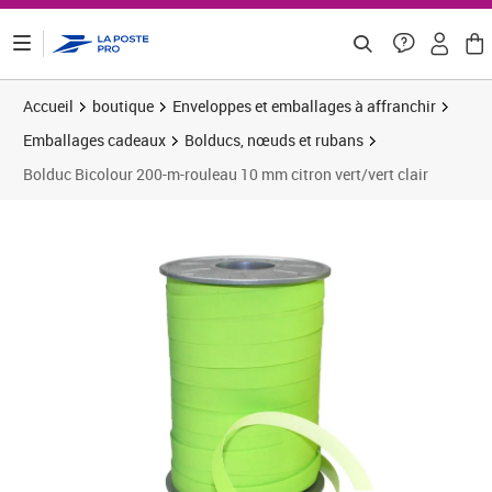
ontenu de la page
Accueil
boutique
Enveloppes et emballages à affranchir
Emballages cadeaux
Bolducs, nœuds et rubans
Bolduc Bicolour 200-m-rouleau 10 mm citron vert/vert clair
Prix 4,99€