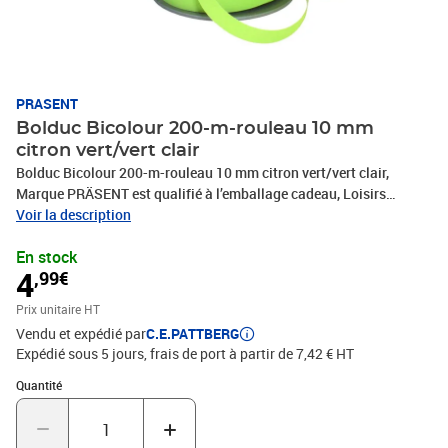
PRASENT
Bolduc Bicolour 200-m-rouleau 10 mm
citron vert/vert clair
Bolduc Bicolour 200-m-rouleau 10 mm citron vert/vert clair,
Marque PRÄSENT est qualifié à l’emballage cadeau, Loisirs
Créatifs, Bricolage et tous vos projets DIY. Le ruban décoratif est
Voir la description
produit en Allemagne et le bobine consiste en 100 % matériaux
En stock
recyclés. Le ruban cadeau est parfait pour les différents thèmes de
4
,99€
commerces et occasions, comme Noël, anniversaire, mariage,
Saint-Valentin ou Pâques. Laissez-vous inspirer de la diversité de
Prix unitaire HT
produits de C.E.PATTBERG et constatez par vous-même les
Vendu et expédié par
C.E.PATTBERG
nombreux avantages de la qualité fabriqué en Allemagne.
Expédié sous 5 jours, frais de port à partir de 7,42 € HT
Quantité : 1
Quantité