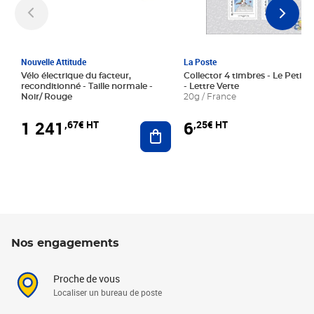
Nouvelle Attitude
La Poste
Vélo électrique du facteur,
Collector 4 timbres - Le Petit P
reconditionné - Taille normale -
- Lettre Verte
Noir/ Rouge
20g / France
1 241
6
,67€ HT
,25€ HT
Ajouter au panier
Nos engagements
Proche de vous
Localiser un bureau de poste