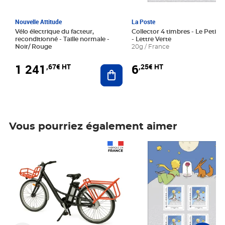
Nouvelle Attitude
La Poste
Vélo électrique du facteur,
Collector 4 timbres - Le Petit P
reconditionné - Taille normale -
- Lettre Verte
Noir/ Rouge
20g / France
1 241
6
,67€ HT
,25€ HT
Ajouter au panier
Vous pourriez également aimer
Prix 1 241,67€ HT
Prix 6,25€ HT