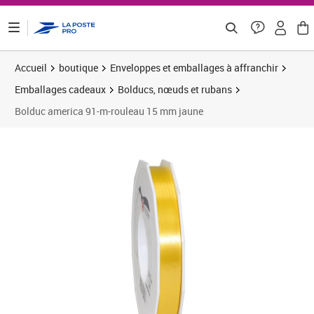
ontenu de la page
Accueil
boutique
Enveloppes et emballages à affranchir
Emballages cadeaux
Bolducs, nœuds et rubans
Bolduc america 91-m-rouleau 15 mm jaune
Prix 4,16€