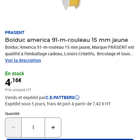
PRASENT
Bolduc america 91-m-rouleau 15 mm jaune
Bolduc America 91-m-rouleau 15 mm jaune, Marque PRÄSENT est
qualifié à l’emballage cadeau, Loisirs Créatifs, Bricolage et tous
vos projets DIY. Le ruban décoratif est produit en Allemagne et le
Voir la description
bobine consiste en 100 % matériaux recyclés. Le ruban cadeau est
En stock
parfait pour les différents thèmes de commerces et occasions,
4
,16€
comme Noël, anniversaire, mariage, Saint-Valentin ou Pâques.
Laissez-vous inspirer de la diversité de produits de C.E.PATTBERG
Prix unitaire HT
et constatez par vous-même les nombreux avantages de la qualité
Vendu et expédié par
C.E.PATTBERG
fabriqué en Allemagne.
Expédié sous 5 jours, frais de port à partir de 7,42 € HT
Quantité : 1
Quantité