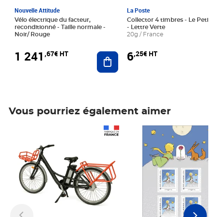
Nouvelle Attitude
La Poste
Vélo électrique du facteur,
Collector 4 timbres - Le Petit P
reconditionné - Taille normale -
- Lettre Verte
Noir/ Rouge
20g / France
1 241
6
,67€ HT
,25€ HT
Ajouter au panier
Vous pourriez également aimer
Prix 1 241,67€ HT
Prix 6,25€ HT