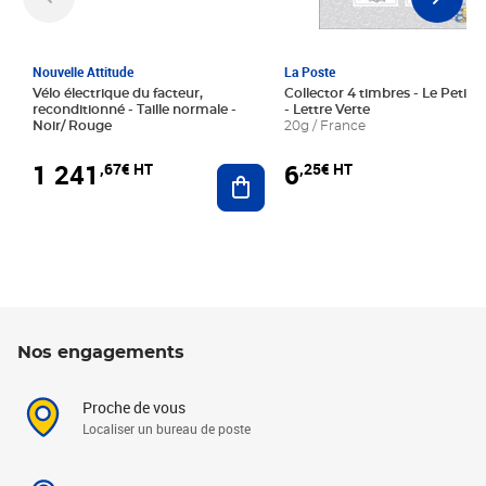
Nouvelle Attitude
La Poste
Vélo électrique du facteur,
Collector 4 timbres - Le Petit P
reconditionné - Taille normale -
- Lettre Verte
Noir/ Rouge
20g / France
1 241
6
,67€ HT
,25€ HT
Ajouter au panier
Nos engagements
Proche de vous
Localiser un bureau de poste